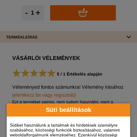
-
+
TERMÉKLEÍRÁS
VÁSÁRLÓI VÉLEMÉNYEK
5
/
1
Értékelés alapján
Véleményed fontos számunkra! Vélemény írásához
jelentkezz be vagy regisztrálj!
Ezt a terméket sajnos, nem tudom használni, mert a
kutyánk nem engedi magát bepermetezni vele.
Süti beállítások
Feladó:
ANDREA
/ 2021.01.20. 11:15
Sütiket használunk a tartalmak és hirdetések személyre
szabásához, közösségi funkciók biztosításához, valamint
weboldalforgalmunk elemzéséhez. Ezenkívül közösségi