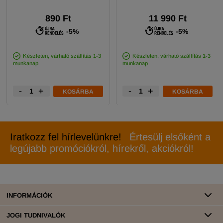
890 Ft
11 990 Ft
-5%
-5%
Készleten, várható szállítás 1-3
Készleten, várható szállítás 1-3
munkanap
munkanap
-
+
-
+
KOSÁRBA
KOSÁRBA
Iratkozz fel hírlevelünkre!
Értesülj elsőként a
legújabb promóciókról, hírekről, akciókról!
INFORMÁCIÓK
JOGI TUDNIVALÓK