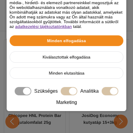
média-, hirdető- és elemező partnereinkkel megosztjuk az
Ön weboldalhasználatra vonatkozó adatait, akik
kombinálhatják az adatokat más olyan adatokkal, amelyeket
Ön adott meg számukra vagy az Ön által használt más
szolgáltatásokból gyűjtöttek. További információt a sütikről
az
adatkezelési tájékoztatónkban
talál.
NEKED AJÁNLJUK
Minden elfogadása
Kiválasztottak elfogadása
Minden elutasítása
Szükséges
Analitika
Marketing
Chicopee HNL Protein Bar
JosiDog Economy
jutalomfalat 25g
kutyatáp 15+3kg