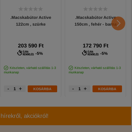
.Macskabútor Active
.Macskabútor Active
122cm , szürke
150cm , fehér - barna
203 590 Ft
172 790 Ft
-5%
-5%
Készleten, várható szállítás 1-3
Készleten, várható szállítás 1-3
munkanap
munkanap
-
+
-
+
KOSÁRBA
KOSÁRBA
hírekről, akciókról!