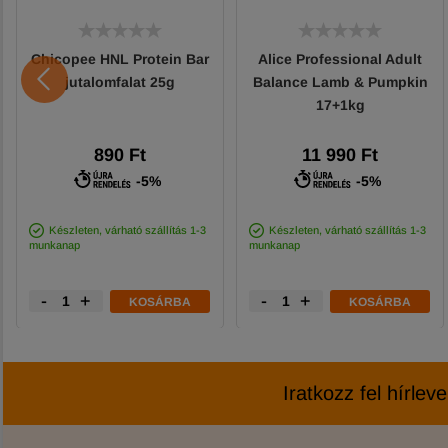
Chicopee HNL Protein Bar
Alice Professional Adult
jutalomfalat 25g
Balance Lamb & Pumpkin
17+1kg
890 Ft
11 990 Ft
-5%
-5%
Készleten, várható szállítás 1-3
Készleten, várható szállítás 1-3
munkanap
munkanap
-
+
-
+
KOSÁRBA
KOSÁRBA
Iratkozz fel hírlev