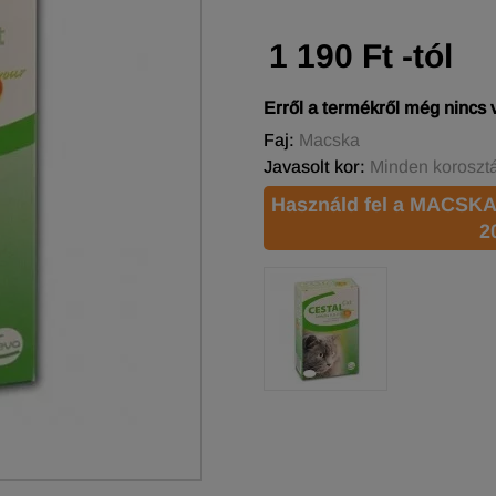
1 190 Ft -tól
Erről a termékről még nincs
Faj:
Macska
Javasolt kor:
Minden koroszt
Használd fel a MACSKA
2