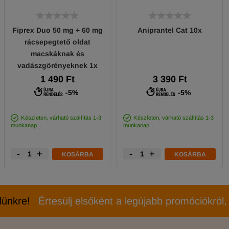
Fiprex Duo 50 mg + 60 mg
Aniprantel Cat 10x
rácsepegtető oldat
macskáknak és
vadászgörényeknek 1x
1 490 Ft
3 390 Ft
-5%
-5%
Készleten, várható szállítás 1-3
Készleten, várható szállítás 1-3
munkanap
munkanap
-
+
-
+
KOSÁRBA
KOSÁRBA
elünkre!
Értesülj elsőként a legújabb promóciókról, 