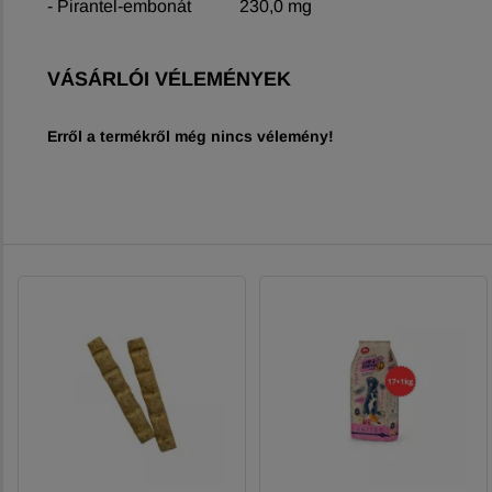
- Pirantel-embonát 230,0 mg
VÁSÁRLÓI VÉLEMÉNYEK
Erről a termékről még nincs vélemény!