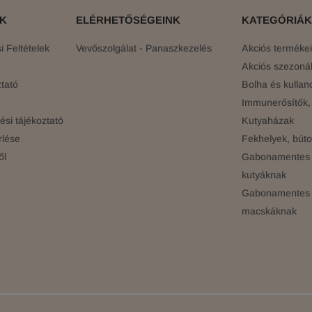
ÓK
ELÉRHETŐSÉGEINK
KATEGÓRIÁK
 Feltételek
Vevőszolgálat - Panaszkezelés
Akciós terméke
Akciós szezonál
tató
Bolha és kullan
Immunerősítők, 
si tájékoztató
Kutyaházak
rlése
Fekhelyek, búto
ől
Gabonamentes 
kutyáknak
Gabonamentes 
macskáknak