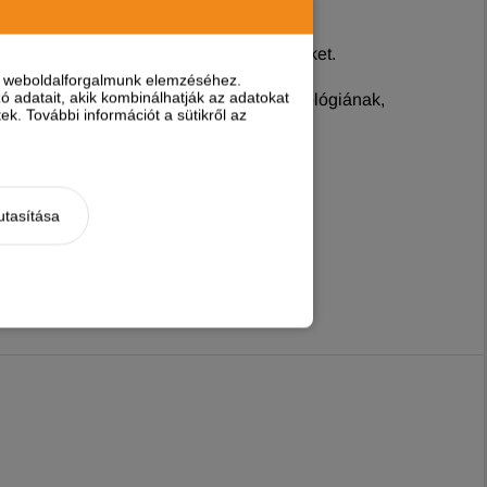
n kiszolgálhassa a folyton alakuló igényeket.
nt weboldalforgalmunk elemzéséhez.
 adatait, akik kombinálhatják az adatokat
a bélben válik szabaddá. Ennek a technológiának,
k. További információt a sütikről az
utasítása