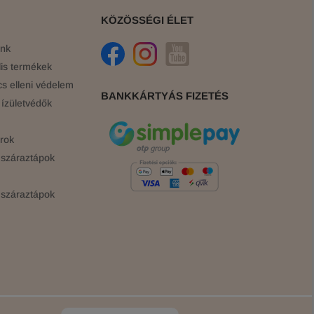
KÖZÖSSÉGI ÉLET
ink
is termékek
cs elleni védelem
BANKKÁRTYÁS FIZETÉS
ízületvédők
rok
száraztápok
száraztápok