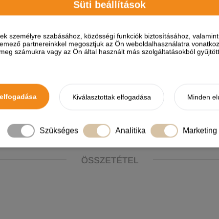
Süti beállítások
z idő alatt több termékfejlesztésen is átesett, hogy minél jobba
ések személyre szabásához, közösségi funkciók biztosításához, valami
elemező partnereinkkel megosztjuk az Ön weboldalhasználatra vonatkozó
 lipidbevonatot kapott, amelynek köszönhetően a gyomorban és 
eg számukra vagy az Ön által használt más szolgáltatásokból gyűjtötte
skák 83%-a önként elfogyasztja.
elfogadása
Kiválasztottak elfogadása
Minden el
kai kiszerelésben, vény nélkül kapható.
Szükséges
Analitika
Marketing
att
ide
.
ÖSSZETÉTEL