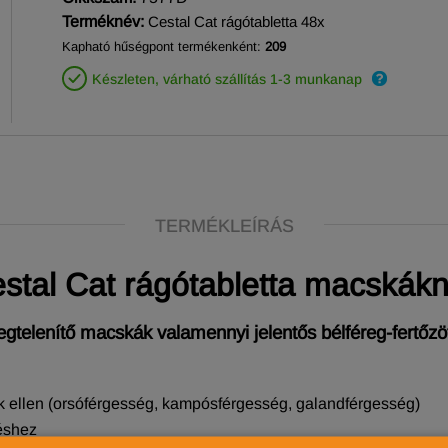
Terméknév:
Cestal Cat rágótabletta 48x
Kapható hűségpont termékenként:
209
Készleten, várható szállítás 1-3 munkanap
TERMÉKLEÍRÁS
stal Cat rágótabletta macskák
egtelenítő macskák valamennyi jelentős bélféreg-fertőzö
 ellen (orsóférgesség, kampósférgesség, galandférgesség)
éshez