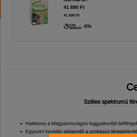
41 890 Ft
41 890 Ft
-5%
Ce
Széles spektrumú fér
Hatékony a Magyarországon leggyakoribb bélférgek
Egyszeri kezelés elegendő a szokásos féregtelenít