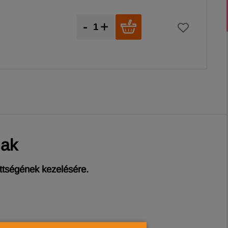
-
+
nak
ttségének kezelésére.