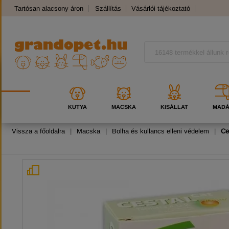
Tartósan alacsony áron
Szállítás
Vásárlói tájékoztató
Panaszkezelés
Kutyafajták
Macskafajták
KUTYA
MACSKA
KISÁLLAT
MAD
Vissza a főoldalra
|
Macska
|
Bolha és kullancs elleni védelem
|
Ce