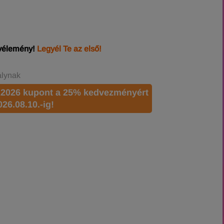
 vélemény!
Legyél Te az első!
álynak
2026 kupont a 25% kedvezményért
026.08.10.-ig!