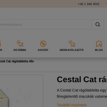
+36 1 348 3015
ÁR
EGYEBEK
AKCIÓK
MÁRKAVÁLASZTÓ
BLOG
stal Cat rágótabletta 48x
Cestal Cat rá
A Cestal Cat rágótabletta egy
féregtelenítő macskák valamen
További részletek