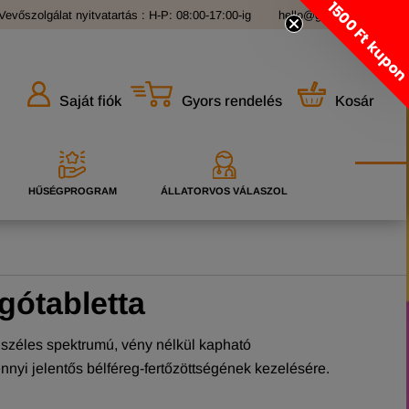
1500 Ft kupo
Vevőszolgálat nyitvatartás : H-P: 08:00-17:00-ig
hello@grandopet.hu
Gyors rendelés
Kosár
Saját fiók
HŰSÉGPROGRAM
ÁLLATORVOS VÁLASZOL
gótabletta
 széles spektrumú, vény nélkül kapható
nyi jelentős bélféreg-fertőzöttségének kezelésére.