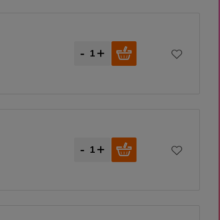
-
+
-
+