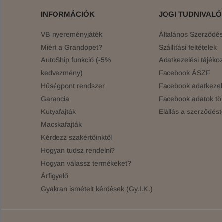
INFORMÁCIÓK
JOGI TUDNIVAL
VB nyereményjáték
Általános Szerződési
Miért a Grandopet?
Szállítási feltételek
AutoShip funkció (-5%
Adatkezelési tájékoz
kedvezmény)
Facebook ÁSZF
Hűségpont rendszer
Facebook adatkezelé
Garancia
Facebook adatok tö
Kutyafajták
Elállás a szerződést
Macskafajták
Kérdezz szakértőinktől
Hogyan tudsz rendelni?
Hogyan válassz termékeket?
Árfigyelő
Gyakran ismételt kérdések (Gy.I.K.)