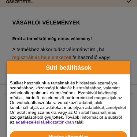
ÖSSZETÉTEL
VÁSÁRLÓI VÉLEMÉNYEK
Erről a termékről még nincs vélemény!
A termékhez akkor tudsz véleményt írni, ha
regisztrált és bejelentkezett
felhasználó vagy!
Süti beállítások
NEKED AJÁNLJUK
Sütiket használunk a tartalmak és hirdetések személyre
szabásához, közösségi funkciók biztosításához, valamint
weboldalforgalmunk elemzéséhez. Ezenkívül közösségi
média-, hirdető- és elemező partnereinkkel megosztjuk az
Ön weboldalhasználatra vonatkozó adatait, akik
kombinálhatják az adatokat más olyan adatokkal, amelyeket
Ön adott meg számukra vagy az Ön által használt más
szolgáltatásokból gyűjtöttek. További információt a sütikről
az
adatkezelési tájékoztatónkban
talál.
Minden elfogadása