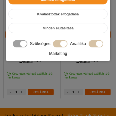
Kiválasztottak elfogadása
Minden elutasítása
Chicopee HNL Protein Bar
Alice Professional Adult
jutalomfalat 25g
Balance Lamb & Pumpkin
17+1kg
Szükséges
Analitika
Marketing
890 Ft
11 990 Ft
-5%
-5%
Készleten, várható szállítás 1-3
Készleten, várható szállítás 1-3
munkanap
munkanap
-
+
-
+
KOSÁRBA
KOSÁRBA
Iratkozz fel hírlevelünkre!
Értesülj elsőként a