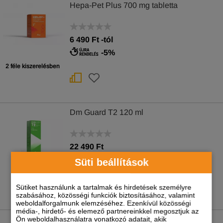
Hepa-Pet Plus 700 mg tabletta
6 490
Ft
-tól
-5%
2 féle kiszerelésben
Dm Guard T2 120 ml
22 490 Ft
-5%
Süti beállítások
Sütiket használunk a tartalmak és hirdetések személyre
szabásához, közösségi funkciók biztosításához, valamint
weboldalforgalmunk elemzéséhez. Ezenkívül közösségi
média-, hirdető- és elemező partnereinkkel megosztjuk az
Ön weboldalhasználatra vonatkozó adatait, akik
Endia paszta