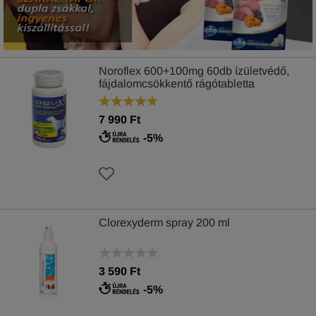
Noroflex 600+100mg 60db ízületvédő,
fájdalomcsökkentő rágótabletta
7 990 Ft
-5%
Clorexyderm spray 200 ml
3 590 Ft
-5%