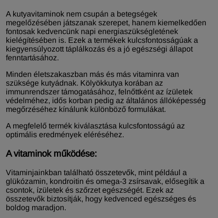
A kutyavitaminok nem csupán a betegségek
megelőzésében játszanak szerepet, hanem kiemelkedően
fontosak kedvencünk napi energiaszükségletének
kielégítésében is. Ezek a termékek kulcsfontosságúak a
kiegyensúlyozott táplálkozás és a jó egészségi állapot
fenntartásához.
Minden életszakaszban más és más vitaminra van
szüksége kutyádnak. Kölyökkutya korában az
immunrendszer támogatásához, felnőttként az ízületek
védelméhez, idős korban pedig az általános állóképesség
megőrzéséhez kínálunk különböző formulákat.
A megfelelő termék kiválasztása kulcsfontosságú az
optimális eredmények eléréséhez.
A vitaminok működése:
Vitaminjainkban található összetevők, mint például a
glükózamin, kondroitin és omega-3 zsírsavak, elősegítik a
csontok, ízületek és szőrzet egészségét. Ezek az
összetevők biztosítják, hogy kedvenced egészséges és
boldog maradjon.