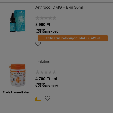
Arthrocol DMG + ß-in 30ml
8 990 Ft
-5%
Felhasználható kupon:
MACSKA2026
Ipakitine
4 700
Ft
-tól
-5%
2 féle kiszerelésben