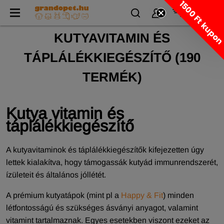
1500 Ft kupo
KUTYAVITAMIN ÉS
TÁPLÁLÉKKIEGÉSZÍTŐ
(
190
TERMÉK)
Kutya vitamin és
táplálékkiegészítő
A kutyavitaminok és táplálékkiegészítők kifejezetten úgy
lettek kialakítva, hogy támogassák kutyád immunrendszerét,
ízületeit és általános jóllétét.
A prémium kutyatápok (mint pl a
Happy & Fit
) minden
létfontosságú és szükséges ásványi anyagot, valamint
vitamint tartalmaznak. Egyes esetekben viszont ezeket az