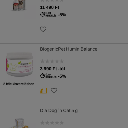
11 490 Ft
-5%
BiogenicPet Humin Balance
3 990
Ft
-tól
-5%
2 féle kiszerelésben
Dia Dog ´n Cat 5 g