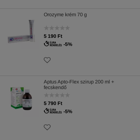
Orozyme krém 70 g
5 190 Ft
-5%
Aptus Apto-Flex szirup 200 ml +
fecskendő
5 790 Ft
-5%