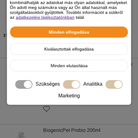
kombinálhatják az adatokat más olyan adatokkal, amelyeket
Ön adott meg számukra vagy az Ön által használt más
szolgáltatásokból gyűjtöttek. További információt a sütikről
az
adatkezelési tájékoztatónkban
talál.
4 990
Ft
-tól
-5%
Minden elfogadása
2 féle kiszerelésben
Kiválasztottak elfogadása
Plaqueoff Animal fogápoló por kutyáknak
Minden elutasítása
és macskáknak
Szükséges
Analitika
5 990 Ft
-5%
Marketing
BiogenicPet Probio 200ml