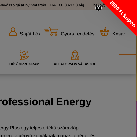
1500 Ft kupo
Vevőszolgálat nyitvatartás : H-P: 08:00-17:00-ig
hello@grandopet.hu
Gyors rendelés
Kosár
Saját fiók
HŰSÉGPROGRAM
ÁLLATORVOS VÁLASZOL
rofessional Energy
rgy Plus egy teljes értékű száraztáp
 energiaigényű kutyáknak magas fehérje- és