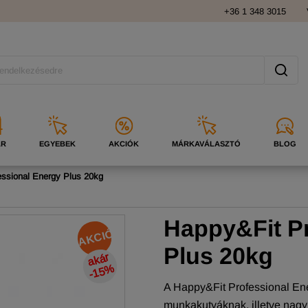
+36 1 348 3015
ÁR
EGYEBEK
AKCIÓK
MÁRKAVÁLASZTÓ
BLOG
ssional Energy Plus 20kg
Happy&Fit P
AKCIÓ
Plus 20kg
a
k
ár
-
1
5
%
A Happy&Fit Professional Ene
munkakutyáknak, illetve nagy