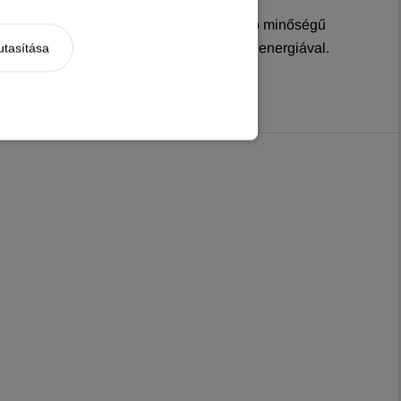
né biztosítani aktív kutyájának a legjobb minőségű
enced egészséges, boldog és tele legyen energiával.
utasítása
s tápláló étkezéssel minden nap!