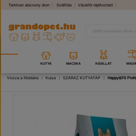
Tartósan alacsony áron
Szállítás
Vásárlói tájékoztató
Panaszkezelés
Kutyafajták
Macskafajták
KUTYA
MACSKA
KISÁLLAT
MAD
Vissza a főoldalra
|
Kutya
|
SZÁRAZ KUTYATÁP
|
Happy&Fit Profe