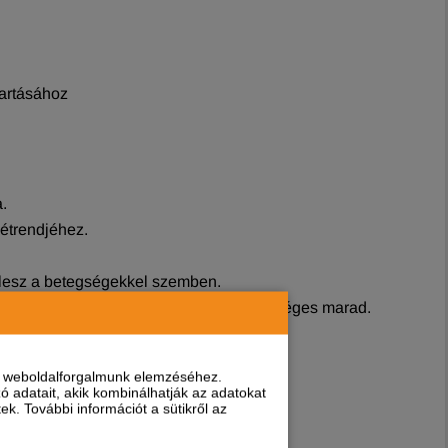
tartásához
.
étrendjéhez.
b lesz a betegségekkel szemben.
 így kedvence szőrzete fényes és egészséges marad.
nt weboldalforgalmunk elemzéséhez.
 adatait, akik kombinálhatják az adatokat
k. További információt a sütikről az