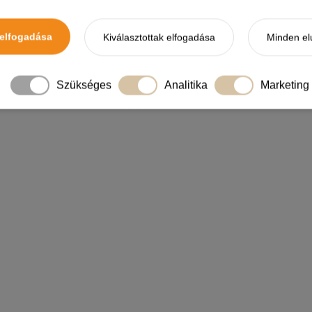
kéletes választás minden gondoskodó gazdi számára, aki szeret
elfogadása
ők és a tápanyagokban gazdag receptúra garantálja, hogy kedv
Kiválasztottak elfogadása
Minden el
száraz kutyatápot és ajándékozza meg kedvencét egy ízletes é
Szükséges
Analitika
Marketing
ÖSSZETÉTEL