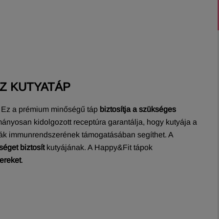
Z KUTYATÁP
. Ez a prémium minőségű táp
biztosítja a szükséges
ányosan kidolgozott receptúra garantálja, hogy kutyája a
yák immunrendszerének támogatásában segíthet. A
éget biztosít
kutyájának. A Happy&Fit tápok
ereket
.