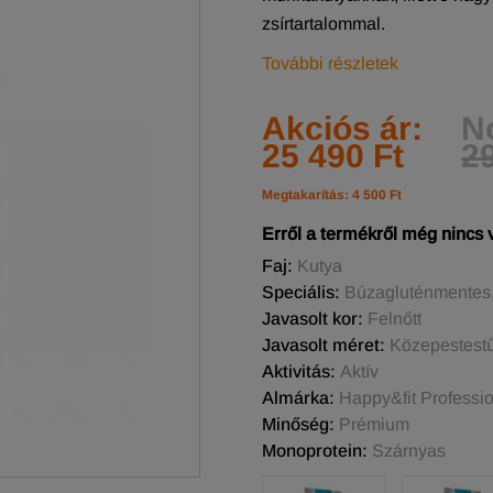
zsírtartalommal.
További részletek
Akciós ár:
N
25 490 Ft
29
Megtakarítás: 4 500 Ft
Erről a termékről még nincs
Faj:
Kutya
Speciális:
Búzagluténmentes, 
Javasolt kor:
Felnőtt
Javasolt méret:
Közepestestű,
Aktivitás:
Aktív
Almárka:
Happy&fit Professi
Minőség:
Prémium
Monoprotein:
Szárnyas