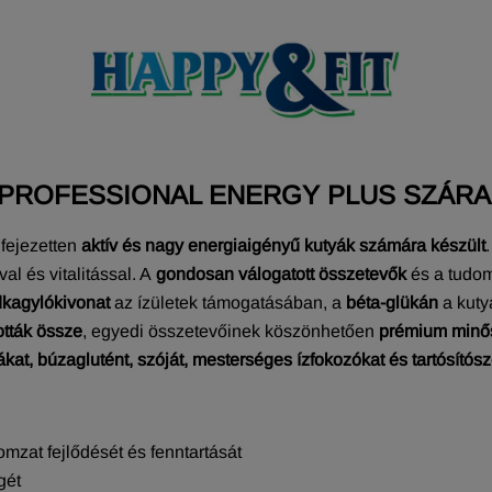
 PROFESSIONAL ENERGY PLUS SZÁRA
fejezetten
aktív és nagy energiaigényű kutyák számára készült
l és vitalitással. A
gondosan válogatott összetevők
és a tudom
dkagylókivonat
az ízületek támogatásában, a
béta-glükán
a kut
tották össze
, egyedi összetevőinek köszönhetően
prémium minős
t, búzaglutént, szóját, mesterséges ízfokozókat és tartósítósz
mzat fejlődését és fenntartását
gét