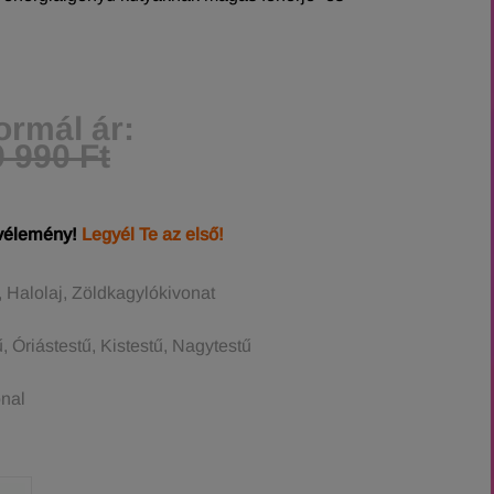
ormál ár:
 990 Ft
 vélemény!
Legyél Te az első!
Halolaj, Zöldkagylókivonat
 Óriástestű, Kistestű, Nagytestű
onal