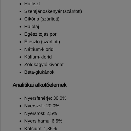
Halliszt
Szentjánoskenyér (szárított)
Cikória (szárított)
Halolaj
Egész tojás por
Élesztő (szárított)
Nátrium-klorid
Kálium-klorid
Zöldkagyló kivonat
Béta-glükánok
Analitikai alkotóelemek
Nyersfehérje: 30,0%
Nyerszsír: 20,0%
Nyersrost: 2,5%
Nyers hamu: 6,6%
Kalcium: 1,35%