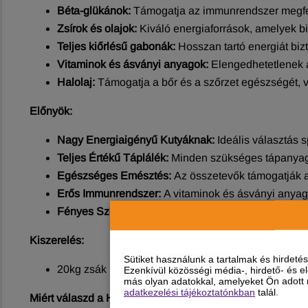
Béta-glükánok:
Támogatja az immunrendszer megf
Zsírok és olajok:
Kiváló energiaforrások, amelyek bi
Teljes kiőrlésű gabonák:
Hosszan tartó energiát biz
Vitaminok és ásványi anyagok:
Elengedhetetlenek 
Halolaj:
Támogatja a bőr és a szőrzet egészségét, 
Előnyök:
Nagy Energiaigényű Kutyáknak:
Ideális választás 
Teljes Értékű Táplálék:
Minden szükséges tápanyago
Egészséges Emésztés:
Az összetevők támogatják a
Erős Immunrendszer:
A vitaminok és ásványi anyag
Fényes Szőrzet és Egészséges Bőr:
Az omega-3 és
Kiszerelés:
Sütiket használunk a tartalmak és hirdet
20kg zsák
Ezenkívül közösségi média-, hirdető- és 
más olyan adatokkal, amelyeket Ön adott m
adatkezelési tájékoztatónkban
talál.
Miért válaszd a Happy&Fit Professional Energy Plus Szá