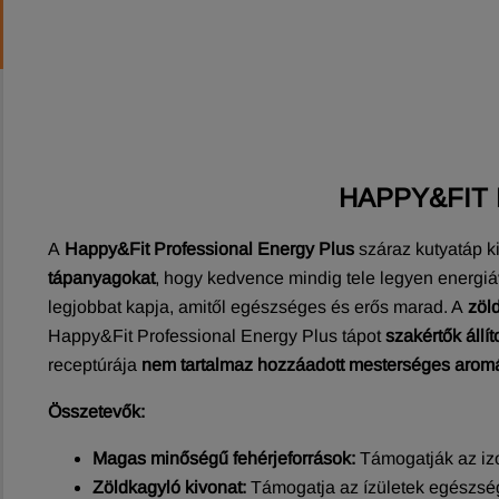
HAPPY&FIT
A
Happy&Fit Professional Energy Plus
száraz kutyatáp ki
tápanyagokat
, hogy kedvence mindig tele legyen energiáva
legjobbat kapja, amitől egészséges és erős marad. A
zöl
Happy&Fit Professional Energy Plus tápot
szakértők állí
receptúrája
nem tartalmaz hozzáadott mesterséges aromáka
Összetevők:
Magas minőségű fehérjeforrások:
Támogatják az izo
Zöldkagyló kivonat:
Támogatja az ízületek egészsé