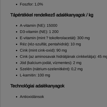
Foszfor: 1,0%
Tápértékkel rendelkező adalékanyagok / kg
A-vitamin (NE): 15000
D3-vitamin (NE): 1 200
E-vitamin (mint ? tokoferolacetát): 300 mg
Réz (réz-szulfát, pentahidrát): 10 mg
Cink (mint cink-oxid): 90 mg
Cink (az aminosavak hidrátjának cinkkelátja): 45 m
Jód (kalcium-jodát, vízmentes): 2 mg
Szelén (nátrium-szelenitként): 0,2 mg
L-karnitin: 100 mg
Technológiai adalékanyagok
Antioxidánsok