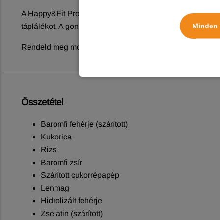
A Happy&Fit Professional Energy Plus száraz kutyatáp tö
Minden 
táplálékot. A gondosan válogatott, természetes összetev
Rendeld meg most a Happy&Fit Professional Energy Plus 
Összetétel
Baromfi fehérje (szárított)
Kukorica
Rizs
Baromfi zsír
Szárított cukorrépapép
Lenmag
Hidrolizált fehérje
Zselatin (szárított)