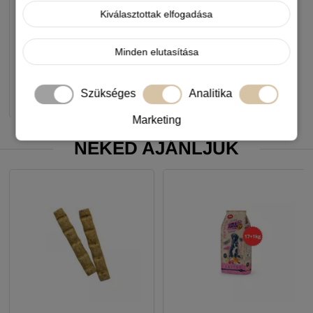
Kiválasztottak elfogadása
29 990 Ft
-5%
Készleten, várható szállítás 1-3
Minden elutasítása
munkanap
Szükséges
Analitika
-
+
KOSÁRBA
Marketing
NEKED AJÁNLJUK