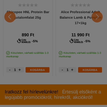
Chicopee HNL Protein Bar
Alice Professional Adult
jutalomfalat 25g
Balance Lamb & Pumpkin
17+1kg
890 Ft
11 990 Ft
-5%
-5%
Készleten, várható szállítás 1-3
Készleten, várható szállítás 1-3
munkanap
munkanap
-
+
-
+
KOSÁRBA
KOSÁRBA
Iratkozz fel hírlevelünkre!
Értesülj elsőként a
legújabb promóciókról, hírekről, akciókról!