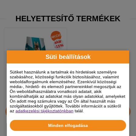
HELYETTESÍTŐ TERMÉKEK
AKCIÓ
akár
-15
%
Süti beállítások
Sütiket használunk a tartalmak és hirdetések személyre
szabásához, közösségi funkciók biztosításához, valamint
weboldalforgalmunk elemzéséhez. Ezenkívül közösségi
média-, hirdető- és elemező partnereinkkel megosztjuk az
Ön weboldalhasználatra vonatkozó adatait, akik
kombinálhatják az adatokat más olyan adatokkal, amelyeket
Ön adott meg számukra vagy az Ön által használt más
Happy&Fit Professional
szolgáltatásokból gyűjtöttek. További információt a sütikről
az
adatkezelési tájékoztatónkban
talál.
Energy Plus 20kg
Minden elfogadása
25 490
Ft