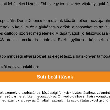
lati fehérjéket biztosít. Ehhez egy természetes vitálanyagokból
.
s a speciális DentaDefense formulának köszönhetően hozzájárul
. A kalcium és a glükózamin erősíti a csontokat és az ízületek
s csillogó szőrzet meglétének. A tápanyagok jó felszívódás
OS prebiotikumokat is tartalmaz. Ezek együttesen képesek a 
bb minőségi elvárásoknak is eleget tesz, s hatékonyan támogatj
mzői nagy vonalakban:
Süti beállítások
7 - 10 éves korú kutyáinak
eális módon kutyája életkorához igazítva
egyedi kombinációja, melyek kutyája egészséges öregedéséről go
ések személyre szabásához, közösségi funkciók biztosításához, valami
udósok és állatorvosok állították össze, s tenyésztők ajánlását is
elemező partnereinkkel megosztjuk az Ön weboldalhasználatra vonatkozó
eg számukra vagy az Ön által használt más szolgáltatásokból gyűjtötte
égű állati fehérjékben gazdag szárnyas
ízletes