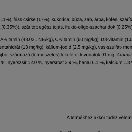
1%), friss csirke (17%), kukorica, búza, zab, árpa, köles, száríto
0,35%)), szárított egész tojás, frukto-oligo-szacharidok (0,25%)
A-vitamin (48.021 NE/kg), C-vitamin (60 mg/kg), D3-vitamin (1.5
pentahidrát (13 mg/kg), kálium-jodid (2,5 mg/kg), vas-szulfát- m
ajból származó (természetes) tokoferol-kivonatok 91 mg.
Aromaa
 %, nyerszsír 12.0 %, nyersrost 2.9 %, hamu 6.1 %, kalcium 1.
A termékhez akkor tudsz vélemé