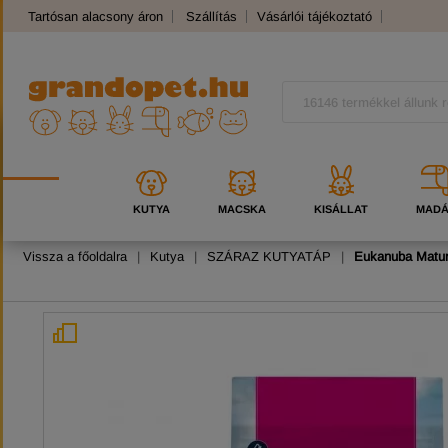
Tartósan alacsony áron
Szállítás
Vásárlói tájékoztató
Panaszkezelés
Kutyafajták
Macskafajták
KUTYA
MACSKA
KISÁLLAT
MAD
Vissza a főoldalra
|
Kutya
|
SZÁRAZ KUTYATÁP
|
Eukanuba Matur