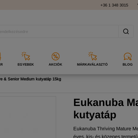
+36 1 348 3015
ÁR
EGYEBEK
AKCIÓK
MÁRKAVÁLASZTÓ
BLOG
e & Senior Medium kutyatáp 15kg
Eukanuba Ma
kutyatáp
Eukanuba Thriving Mature Me
éves, kis- és közepes termetű