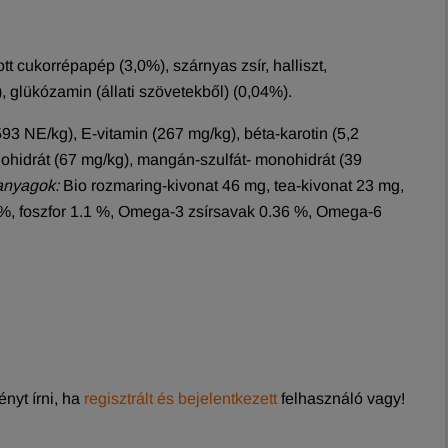
tt cukorrépapép (3,0%), szárnyas zsír, halliszt,
, glükózamin (állati szövetekből) (0,04%).
93 NE/kg), E-vitamin (267 mg/kg), béta-karotin (5,2
onohidrát (67 mg/kg), mangán-szulfát- monohidrát (39
nyagok:
Bio rozmaring-kivonat 46 mg, tea-kivonat 23 mg,
3 %, foszfor 1.1 %, Omega-3 zsírsavak 0.36 %, Omega-6
nyt írni, ha
regisztrált és bejelentkezett
felhasználó vagy!