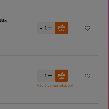
15kg
-
+
-
+
Még 5 db van raktáron!