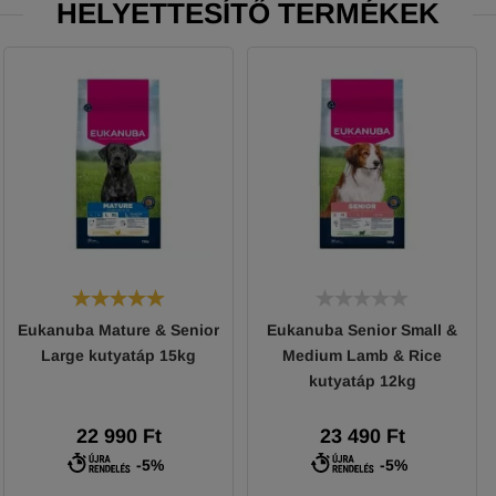
HELYETTESÍTŐ TERMÉKEK
Eukanuba Mature & Senior
Eukanuba Senior Small &
Large kutyatáp 15kg
Medium Lamb & Rice
kutyatáp 12kg
22 990 Ft
23 490 Ft
-5%
-5%