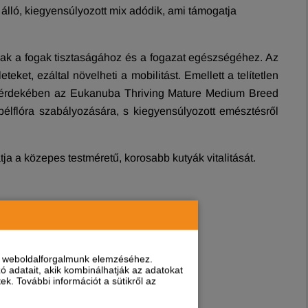
 álló, kiegyensúlyozott mix adódik, ami támogatja
nak a fogak tisztaságához és a fogazat egészségéhez. Az
et, ezáltal növelheti a mobilitást. Emellett a telítetlen
a érdekében az Eukanuba Thriving Mature Medium Breed
bélflóra szabályozására, s kiegyensúlyozott emésztésről
a a közepes testméretű, korosabb kutyák vitalitását.
ndoskodnak
nt weboldalforgalmunk elemzéséhez.
 élvezi
 adatait, akik kombinálhatják az adatokat
k. További információt a sütikről az