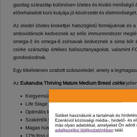
gazdag száraztáp különösen ízletes és kiváló minőségű ál
előrehaladott korú kutyája jó közérzetét és életminőségét
Az eledel ízletes krokettjei hatszögletű formájuknak é
antioxidánsok kedveznek az erős immunrendszer meglétének
omega-3 és omega-6 zsírsavak kedveznek a sima bőr é
csirke száraztáp értékes ballasztanyagokat, valamint F
gondoskodnak.
Egy tökéletesen szabott szárazeledel, amely a legmagasa
Az
Eukanuba Thriving Mature Medium Breed
csirke
jelle
Kiegyensúlyozott száraztáp közepes termetű fajták 
Life Stage receptúra: méretre szabott összetétel, id
Optimális testi állapot: vitalizáló alkotóelemek 
Sütiket használunk a tartalmak és hirdet
Szakértők fejlesztették ki: receptúráját táplálkozást
Ezenkívül közösségi média-, hirdető- és 
más olyan adatokkal, amelyeket Ön adott m
Magas húsrészarány: kereken 35%-nyi kiváló minős
adatkezelési tájékoztatónkban
talál.
17% friss csirke: könnyen emészthető és különösen 