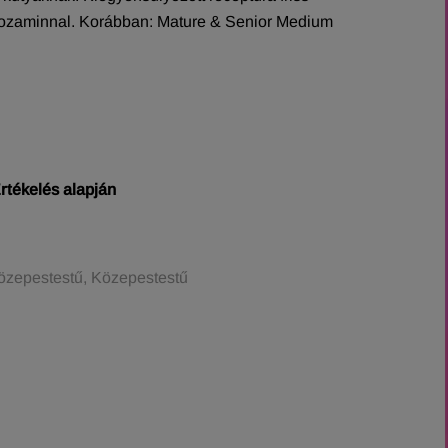
ükozaminnal. Korábban: Mature & Senior Medium
rtékelés alapján
özepestestű, Közepestestű