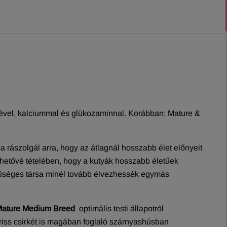
rkével, kalciummal és glükozaminnal. Korábban: Mature &
 rászolgál arra, hogy az átlagnál hosszabb élet előnyeit
hetővé tételében, hogy a kutyák hosszabb életűek
hűséges társa minél tovább élvezhessék egymás
Mature Medium Breed
optimális testi állapotról
riss csirkét is magában foglaló szárnyashúsban