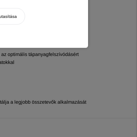
utasítása
 az optimális tápanyagfelszívódásért
atokkal
ntálja a legjobb összetevők alkalmazását