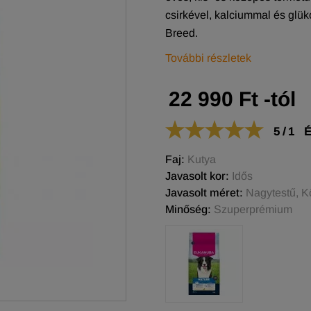
csirkével, kalciummal és gl
Breed.
További részletek
22 990 Ft -tól
5
/
1
É
Faj:
Kutya
Javasolt kor:
Idős
Javasolt méret:
Nagytestű, K
Minőség:
Szuperprémium