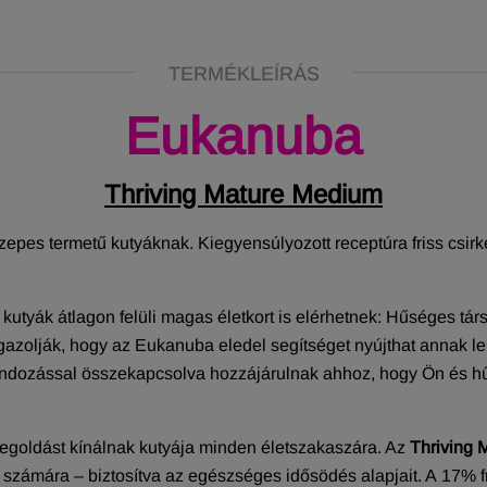
TERMÉKLEÍRÁS
Eukanuba
Thriving Mature Medium
zepes termetű kutyáknak. Kiegyensúlyozott receptúra friss csi
utyák átlagon felüli magas életkort is elérhetnek:
Hűséges társa
azolják, hogy az Eukanuba eledel segítséget nyújthat annak le
 gondozással összekapcsolva hozzájárulnak ahhoz, hogy Ön és 
egoldást kínálnak kutyája minden életszakaszára. Az
Thriving 
számára – biztosítva az egészséges idősödés alapjait. A
17% f