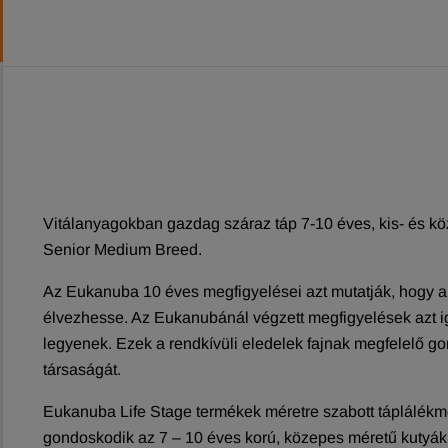
Vitálanyagokban gazdag száraz táp 7-10 éves, kis- és kö
Senior Medium Breed.
Az Eukanuba 10 éves megfigyelései azt mutatják, hogy a k
élvezhesse. Az Eukanubánál végzett megfigyelések azt ig
legyenek. Ezek a rendkívüli eledelek fajnak megfelelő
társaságát.
Eukanuba Life Stage termékek méretre szabott táplálékm
gondoskodik az 7 – 10 éves korú, közepes méretű kutyák 