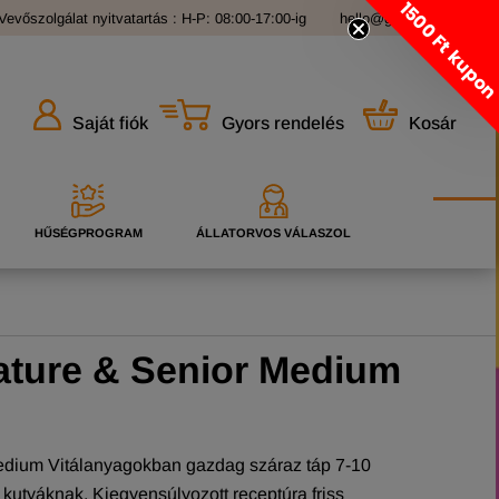
1500 Ft kupo
Vevőszolgálat nyitvatartás : H-P: 08:00-17:00-ig
hello@grandopet.hu
Gyors rendelés
Kosár
Saját fiók
HŰSÉGPROGRAM
ÁLLATORVOS VÁLASZOL
ture & Senior Medium
dium Vitálanyagokban gazdag száraz táp 7-10
 kutyáknak. Kiegyensúlyozott receptúra friss