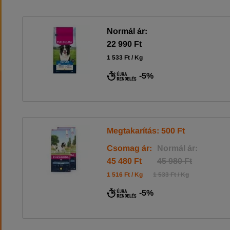
Normál ár:
22 990 Ft
1 533 Ft / Kg
-5%
Megtakarítás: 500 Ft
Csomag ár:
Normál ár:
45 480 Ft
45 980 Ft
1 516 Ft / Kg
1 533 Ft / Kg
-5%