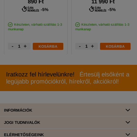
890 Ft
11 990 Ft
-5%
-5%
Készleten, várható szállítás 1-3
Készleten, várható szállítás 1-3
munkanap
munkanap
-
+
-
+
KOSÁRBA
KOSÁRBA
Iratkozz fel hírlevelünkre!
Értesülj elsőként a
legújabb promóciókról, hírekről, akciókról!
INFORMÁCIÓK
JOGI TUDNIVALÓK
ELÉRHETŐSÉGEINK