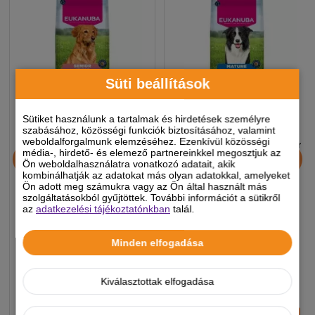
Süti beállítások
Sütiket használunk a tartalmak és hirdetések személyre
szabásához, közösségi funkciók biztosításához, valamint
weboldalforgalmunk elemzéséhez. Ezenkívül közösségi
Eukanuba Senior Large
Eukanuba Mature & Senior
média-, hirdető- és elemező partnereinkkel megosztjuk az
Lamb & Rice kutyatáp
Medium kutyatáp 15kg
Ön weboldalhasználatra vonatkozó adatait, akik
kombinálhatják az adatokat más olyan adatokkal, amelyeket
12kg
Ön adott meg számukra vagy az Ön által használt más
szolgáltatásokból gyűjtöttek. További információt a sütikről
az
adatkezelési tájékoztatónkban
talál.
23 490 Ft
22 990 Ft
-5%
-5%
Minden elfogadása
Készleten, várható szállítás 1-3
Készleten, várható szállítás 1-3
munkanap
munkanap
Kiválasztottak elfogadása
-
+
-
+