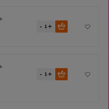
mb
-
+
mb
-
+