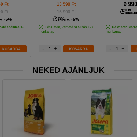
9 990
59
Ft
13 590
Ft
90 Ft
15 990 Ft
-5%
-5%
ató szállítás 1-3
Készleten, várható szállítás 1-3
Készleten, várha
munkanap
munkanap
-
+
-
+
KOSÁRBA
KOSÁRBA
NEKED AJÁNLJUK