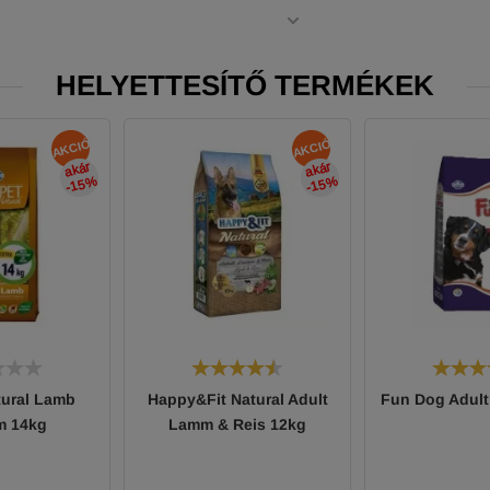
HELYETTESÍTŐ TERMÉKEK
AKCIÓ
AKCIÓ
akár
-15
akár
-15
%
%
tural Lamb
Happy&Fit Natural Adult
Fun Dog Adul
m 14kg
Lamm & Reis 12kg