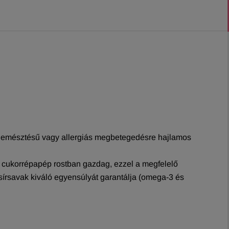
y emésztésű vagy allergiás megbetegedésre hajlamos
k; cukorrépapép rostban gazdag, ezzel a megfelelő
 zsírsavak kiváló egyensúlyát garantálja (omega-3 és