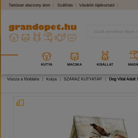
Tartósan alacsony áron
Szállítás
Vásárlói tájékoztató
Panaszkezelés
Kutyafajták
Macskafajták
KUTYA
MACSKA
KISÁLLAT
MAD
Vissza a főoldalra
|
Kutya
|
SZÁRAZ KUTYATÁP
|
Dog Vital Adult