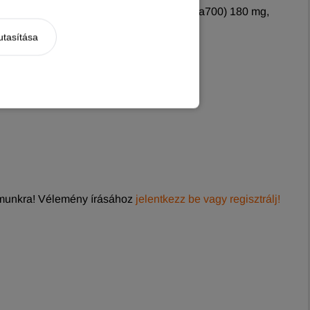
671) 1 500 NE, E-vitamin (alfa-tokoferol 3a700) 180 mg,
utasítása
zfor 1,0%.
munkra! Vélemény írásához
jelentkezz be vagy regisztrálj!