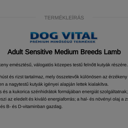
TERMÉKLEÍRÁS
Adult Sensitive
Medium Breeds Lamb
keny emésztésű, válogatós közepes testű felnőtt kutyák részére.
úst és rizst tartalmaz, mely összetevők különösen az érzéken
 a nagytestű kutyák igényei alapján lettek kialakítva.
rizs és a kukorica szénhidrátok formájában energiát szolgáltatna
eszi az eledelt és kiváló energiaforrás; a hal- és növényi olaj a
t és B- és D-vitaminban gazdag.