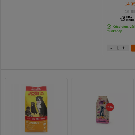
14 3
16 8
Készleten, várh
munkanap
-
+