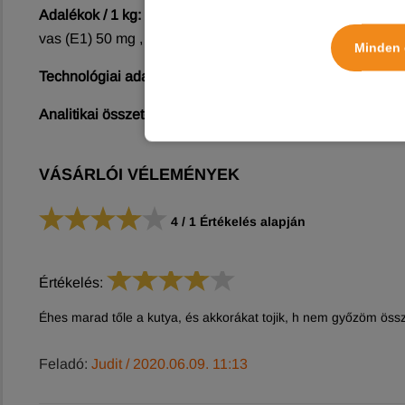
Adalékok / 1 kg: tápértékkel rendelkező adalékanyagok:
A
vas (E1) 50 mg , jód (E2) 1,5 mg, réz (E4) 5 mg mangán (
Minden 
Technológiai adalékanyagok:
rozmaring kivonat.
Analitikai összetevők:
nyersfehérje 24%, nyers olajok es 
VÁSÁRLÓI VÉLEMÉNYEK
4
/
1
Értékelés alapján
Értékelés:
Éhes marad tőle a kutya, és akkorákat tojik, h nem győzöm öss
Feladó:
Judit
/ 2020.06.09. 11:13