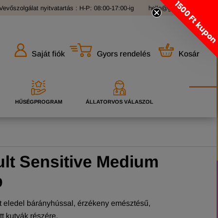
1500 Ft kupo
Vevőszolgálat nyitvatartás : H-P: 08:00-17:00-ig
hello@grandopet.hu
Gyors rendelés
Kosár
Saját fiók
HŰSÉGPROGRAM
ÁLLATORVOS VÁLASZOL
ult Sensitive Medium
b
tt eledel bárányhússal, érzékeny emésztésű,
t kutyák részére.