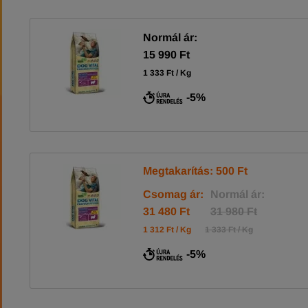
Normál ár:
15 990 Ft
1 333 Ft / Kg
-5%
Megtakarítás: 500 Ft
Csomag ár:
Normál ár:
31 480 Ft
31 980 Ft
1 312 Ft / Kg
1 333 Ft / Kg
-5%