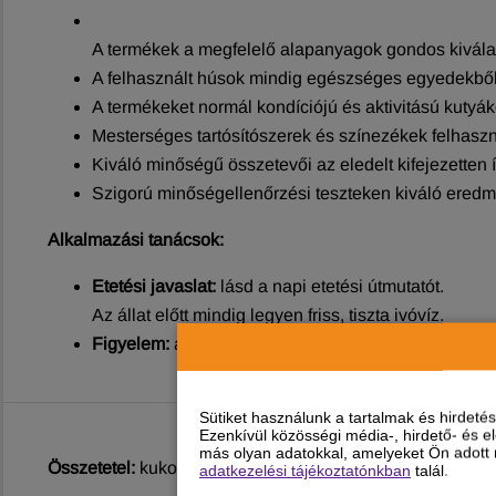
A termékek a megfelelő alapanyagok gondos kiválas
A felhasznált húsok mindig egészséges egyedekből
A termékeket normál kondíciójú és aktivitású kutyáko
Mesterséges tartósítószerek és színezékek felhaszná
Kiváló minőségű összetevői az eledelt kifejezetten
Szigorú minőségellenőrzési teszteken kiváló eredmé
Alkalmazási tanácsok:
Etetési javaslat:
lásd a napi etetési útmutatót.
Az állat előtt mindig legyen friss, tiszta ivóvíz.
Figyelem:
a napi etetési mennyiség grammban értend
Sütiket használunk a tartalmak és hirdet
Ezenkívül közösségi média-, hirdető- és 
más olyan adatokkal, amelyeket Ön adott m
Összetetel:
kukorica, búzakorpa, baromfi, kukorica glutén, 
adatkezelési tájékoztatónkban
talál.