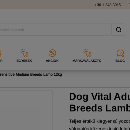
+36 1 348 3015
ÁR
EGYEBEK
AKCIÓK
MÁRKAVÁLASZTÓ
BLOG
 Sensitive Medium Breeds Lamb 12kg
Dog Vital Ad
Breeds Lam
Teljes értékű kiegyensúlyozo
válogatós közepes testű felnőt