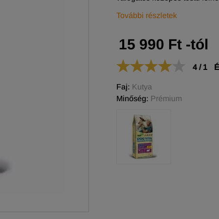
További részletek
15 990 Ft -tól
4
/
1
É
Faj:
Kutya
Minőség:
Prémium