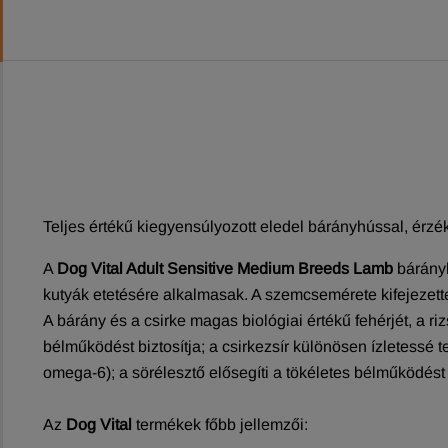
Teljes értékű kiegyensúlyozott eledel bárányhússal, érzé
A
Dog Vital Adult Sensitive Medium Breeds Lamb
bárányh
kutyák etetésére alkalmasak. A szemcsemérete kifejezetten
A bárány és a csirke magas biológiai értékű fehérjét, a 
bélműködést biztosítja; a csirkezsír különösen ízletessé t
omega-6); a sörélesztő elősegíti a tökéletes bélműködés
Az
Dog Vital
termékek főbb jellemzői: