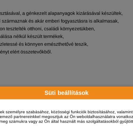
ztásával, a génkezelt alapanyagok kizárásával készültek,
 származnak és akár emberi fogyasztásra is alkalmasak,
n tesztelték otthoni, családi környezetükben,
lása nélkül készült termékek,
 ízletessé és könnyen emészthetővé teszik,
nyt elért összetevőkből.
Süti beállítások
ő, függhet akutya kondíciójától. Száraz, hűvös helyen tárolan
ÖSSZETÉTEL
ések személyre szabásához, közösségi funkciók biztosításához, valami
elemező partnereinkkel megosztjuk az Ön weboldalhasználatra vonatkozó
eg számukra vagy az Ön által használt más szolgáltatásokból gyűjtötte
húsliszt, baromfi zsír, bárány liszt (nem kevesebb, mint 4%), hidr