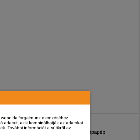
dó. Csak takarmányozási célra!
nt weboldalforgalmunk elemzéséhez.
 adatait, akik kombinálhatják az adatokat
k. További információt a sütikről az
olizált állati feheréje, sörélesztő, cukorrépapép.