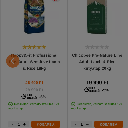
Happy&Fit Professional
Chicopee Pro-Nature Line
Plus Adult Sensitive Lamb
Adult Lamb & Rice
& Rice 18kg
kutyatáp 20kg
19 990 Ft
25 490
Ft
29 990 Ft
-5%
-5%
Készleten, várható szállítás 1-3
Készleten, várható szállítás 1-3
munkanap
munkanap
-
+
-
+
KOSÁRBA
KOSÁRBA