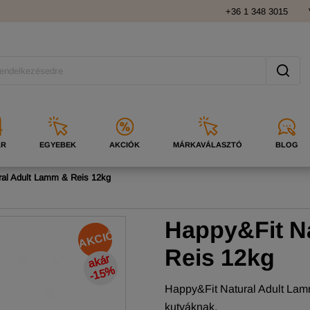
+36 1 348 3015
ÁR
EGYEBEK
AKCIÓK
MÁRKAVÁLASZTÓ
BLOG
ral Adult Lamm & Reis 12kg
Happy&Fit N
AKCIÓ
Reis 12kg
a
k
ár
-
1
5
%
Happy&Fit Natural Adult Lamm
kutyáknak.