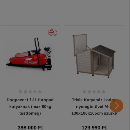
Dogpacer Lf 31 futópad
Trixie Kutyaház Lodge
kutyáknak (max 80kg
nyeregtetővel M-L
testtömeg)
130x100x105cm szürke
398 000 Ft
129 990 Ft