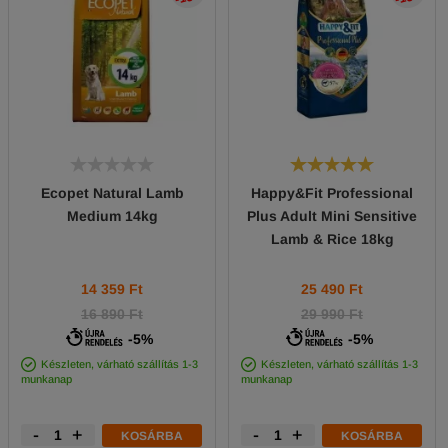
Ecopet Natural Lamb
Happy&Fit Professional
Medium 14kg
Plus Adult Mini Sensitive
Lamb & Rice 18kg
14 359
Ft
25 490
Ft
16 890 Ft
29 990 Ft
-5%
-5%
Készleten, várható szállítás 1-3
Készleten, várható szállítás 1-3
munkanap
munkanap
-
+
-
+
KOSÁRBA
KOSÁRBA