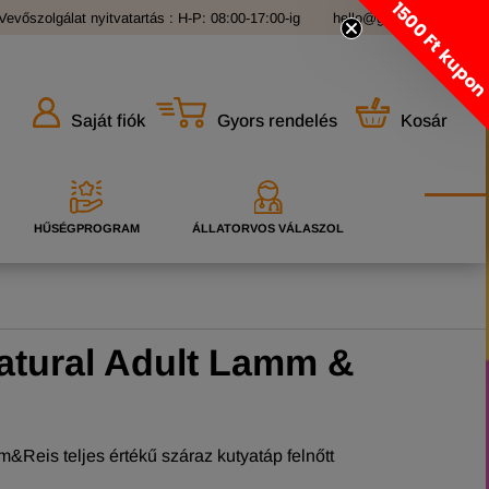
1500 Ft kupo
Vevőszolgálat nyitvatartás : H-P: 08:00-17:00-ig
hello@grandopet.hu
Gyors rendelés
Kosár
Saját fiók
HŰSÉGPROGRAM
ÁLLATORVOS VÁLASZOL
atural Adult Lamm &
&Reis teljes értékű száraz kutyatáp felnőtt