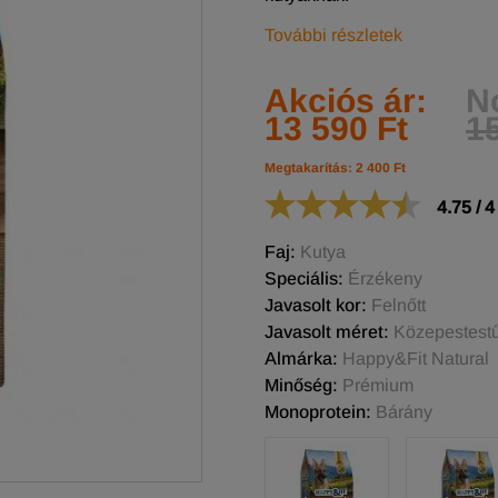
További részletek
Akciós ár:
N
13 590 Ft
15
Megtakarítás: 2 400 Ft
4.75
/
4
Faj:
Kutya
Speciális:
Érzékeny
Javasolt kor:
Felnőtt
Javasolt méret:
Közepestestű,
Almárka:
Happy&Fit Natural
Minőség:
Prémium
Monoprotein:
Bárány