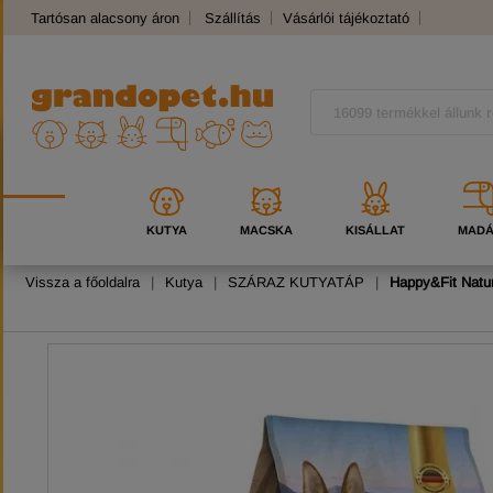
Tartósan alacsony áron
Szállítás
Vásárlói tájékoztató
Panaszkezelés
Kutyafajták
Macskafajták
KUTYA
MACSKA
KISÁLLAT
MAD
Vissza a főoldalra
|
Kutya
|
SZÁRAZ KUTYATÁP
|
Happy&Fit Natu