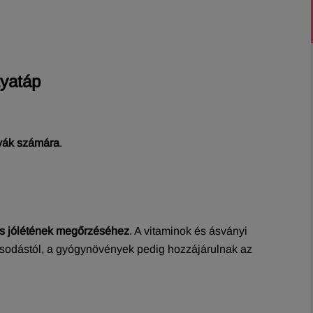
tyatáp
tyák számára
.
és jólétének megőrzéséhez
. A vitaminok és ásványi
rosodástól, a gyógynövények pedig hozzájárulnak az