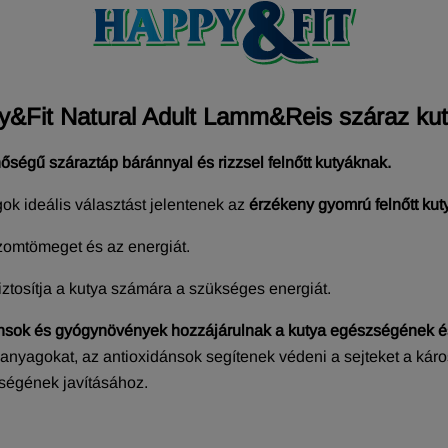
&Fit Natural Adult Lamm&Reis száraz ku
égű száraztáp báránnyal és rizzsel felnőtt kutyáknak.
k ideális választást jelentenek az
érzékeny gyomrú felnőtt ku
 izomtömeget és az energiát.
iztosítja a kutya számára a szükséges energiát.
dánsok és gyógynövények hozzájárulnak a kutya egészségének 
anyagokat, az antioxidánsok segítenek védeni a sejteket a ká
ségének javításához.