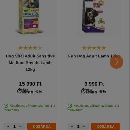
Dog Vital Adult Sensitive
Fun Dog Adult Lamb 10kg
Medium Breeds Lamb
12kg
15 990 Ft
9 990 Ft
-5%
-5%
Készleten, várható szállítás 1-3
Készleten, várható szállítás 1-3
munkanap
munkanap
-
+
-
+
KOSÁRBA
KOSÁRBA