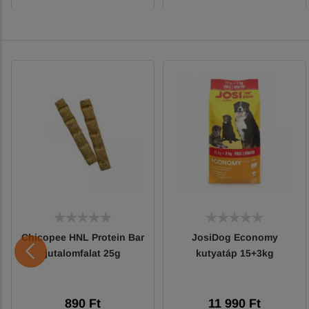
Chicopee HNL Protein Bar
JosiDog Economy
jutalomfalat 25g
kutyatáp 15+3kg
890 Ft
11 990 Ft