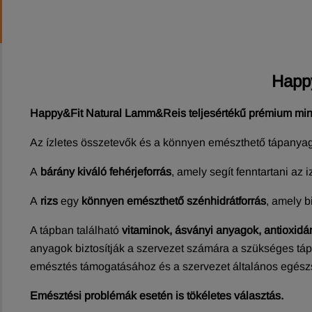
Happy
Happy&Fit Natural Lamm&Reis teljesértékű prémium minős
Az ízletes összetevők és a könnyen emészthető tápanyago
A
bárány
kiváló fehérjeforrás
, amely segít fenntartani az
A
rizs
egy
könnyen emészthető szénhidrátforrás
, amely b
A tápban található
vitaminok, ásványi anyagok, antioxi
anyagok biztosítják a szervezet számára a szükséges táp
emésztés támogatásához és a szervezet általános egész
Emésztési problémák esetén is tökéletes választás.