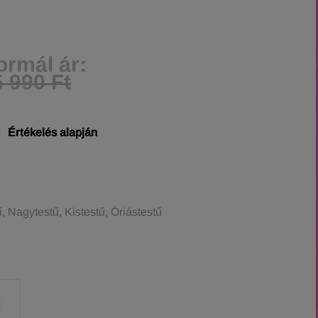
ormál ár:
 990 Ft
Értékelés alapján
 Nagytestű, Kistestű, Óriástestű