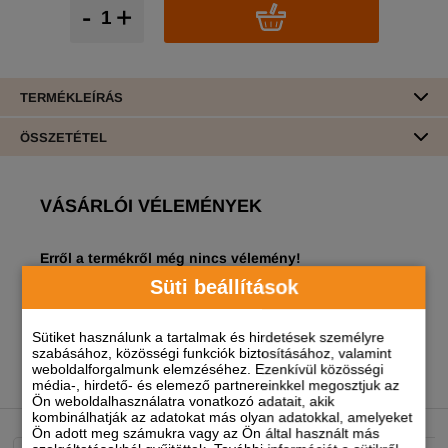
-
+
TERMÉKLEÍRÁS
ÖSSZETÉTEL
VÁSÁRLÓI VÉLEMÉNYEK
Erről a termékről még nincs vélemény!
Süti beállítások
A termékhez akkor tudsz véleményt írni, ha
regisztrált és bejelentkezett
felhasználó vagy!
Sütiket használunk a tartalmak és hirdetések személyre
szabásához, közösségi funkciók biztosításához, valamint
weboldalforgalmunk elemzéséhez. Ezenkívül közösségi
média-, hirdető- és elemező partnereinkkel megosztjuk az
NEKED AJÁNLJUK
Ön weboldalhasználatra vonatkozó adatait, akik
kombinálhatják az adatokat más olyan adatokkal, amelyeket
Ön adott meg számukra vagy az Ön által használt más