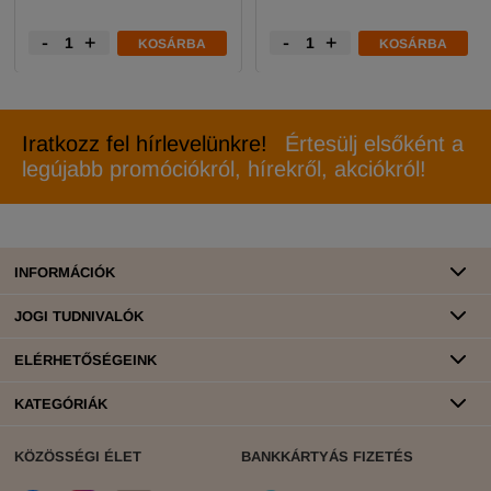
-
+
-
+
KOSÁRBA
KOSÁRBA
Iratkozz fel hírlevelünkre!
Értesülj elsőként a
legújabb promóciókról, hírekről, akciókról!
INFORMÁCIÓK
JOGI TUDNIVALÓK
ELÉRHETŐSÉGEINK
KATEGÓRIÁK
KÖZÖSSÉGI ÉLET
BANKKÁRTYÁS FIZETÉS