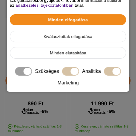
szolgáltatásokból gyűjtöttek. További információt a sütikről
az
adatkezelési tájékoztatónkban
talál.
Minden elfogadása
Kiválasztottak elfogadása
Minden elutasítása
Szükséges
Analitika
Chicopee HNL Protein Bar
JosiDog Economy
jutalomfalat 25g
kutyatáp 15+3kg
Marketing
890 Ft
11 990 Ft
-5%
-5%
Készleten, várható szállítás 1-3
Készleten, várható szállítás 1-3
munkanap
munkanap