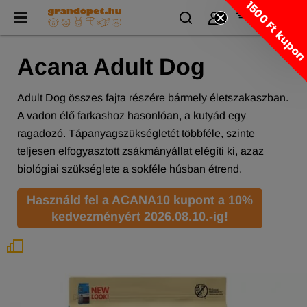
1500 Ft kupo
Acana Adult Dog
Adult Dog összes fajta részére bármely életszakaszban.
A vadon élő farkashoz hasonlóan, a kutyád egy
ragadozó. Tápanyagszükségletét többféle, szinte
teljesen elfogyasztott zsákmányállat elégíti ki, azaz
biológiai szükséglete a sokféle húsban étrend.
Használd fel a ACANA10 kupont a 10%
kedvezményért 2026.08.10.-ig!