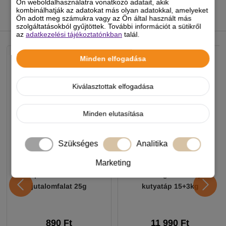
Ön weboldalhasználatra vonatkozó adatait, akik
kombinálhatják az adatokat más olyan adatokkal, amelyeket
Ön adott meg számukra vagy az Ön által használt más
szolgáltatásokból gyűjtöttek. További információt a sütikről
NEKED AJÁNLJUK
az
adatkezelési tájékoztatónkban
talál.
Minden elfogadása
Kiválasztottak elfogadása
Minden elutasítása
Szükséges
Analitika
Marketing
Chicopee HNL Protein Bar
JosiDog Economy
jutalomfalat 25g
kutyatáp 15+3kg
890 Ft
11 990 Ft