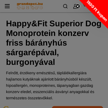
1500 Ft kupo
Happy&Fit Superior Dog
Monoprotein konzerv
friss bárányhús
sárgarépával,
burgonyával
Felnőtt, érzékeny emésztésű, táplálékallergiára
hajlamos kutyáknak ajánlott bárányhúsból készült,
hipoallergén, monoproteines, tápanyagban gazdag
konzerv eledel, esszenciális ásványi anyagokkal és
természetes összetevőkkel.