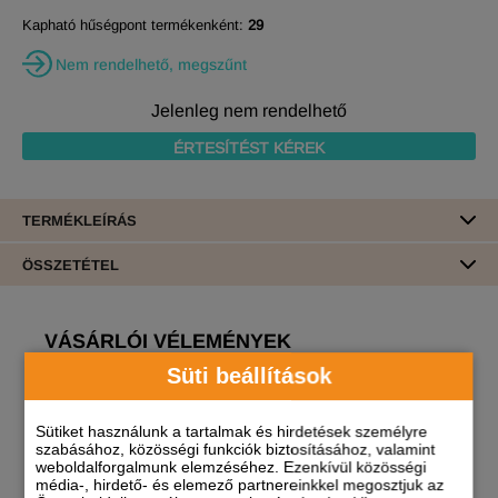
Kapható hűségpont termékenként:
29
Nem rendelhető, megszűnt
Jelenleg nem rendelhető
ÉRTESÍTÉST KÉREK
TERMÉKLEÍRÁS
ÖSSZETÉTEL
VÁSÁRLÓI VÉLEMÉNYEK
Süti beállítások
Erről a termékről még nincs vélemény!
Sütiket használunk a tartalmak és hirdetések személyre
A termékhez akkor tudsz véleményt írni, ha
szabásához, közösségi funkciók biztosításához, valamint
weboldalforgalmunk elemzéséhez. Ezenkívül közösségi
regisztrált és bejelentkezett
felhasználó vagy!
média-, hirdető- és elemező partnereinkkel megosztjuk az