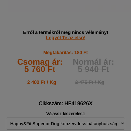
Erről a termékről még nincs vélemény!
Legyél Te az első!
Megtakarítás: 180 Ft
Csomag ár:
Normál ár:
5 760 Ft
5 940 Ft
2 400 Ft / Kg
2 475 Ft / Kg
Cikkszám: HF419626X
Válassz kiszerelést: