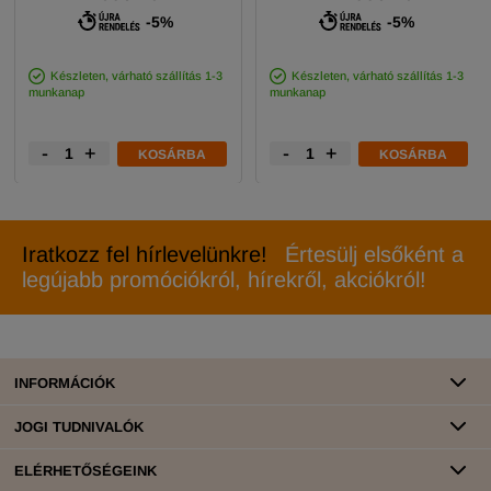
-5%
-5%
Készleten, várható szállítás 1-3
Készleten, várható szállítás 1-3
munkanap
munkanap
-
+
-
+
KOSÁRBA
KOSÁRBA
Iratkozz fel hírlevelünkre!
Értesülj elsőként a
legújabb promóciókról, hírekről, akciókról!
INFORMÁCIÓK
JOGI TUDNIVALÓK
ELÉRHETŐSÉGEINK