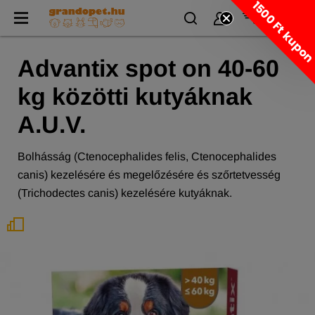
1500 Ft kupo
Advantix spot on 40-60
kg közötti kutyáknak
A.U.V.
Bolhásság (Ctenocephalides felis, Ctenocephalides
canis) kezelésére és megelőzésére és szőrtetvesség
(Trichodectes canis) kezelésére kutyáknak.