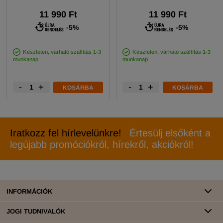
11 990 Ft
11 990 Ft
-5%
-5%
Készleten, várható szállítás 1-3
Készleten, várható szállítás 1-3
munkanap
munkanap
-
+
-
+
KOSÁRBA
KOSÁRBA
Iratkozz fel hírlevelünkre!
Értesülj elsőként a
legújabb promóciókról, hírekről, akciókról!
INFORMÁCIÓK
JOGI TUDNIVALÓK