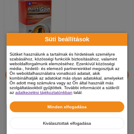
Süti beállítások
Sütiket használunk a tartalmak és hirdetések személyre
szabásához, közösségi funkciók biztosításához, valamint
weboldalforgalmunk elemzéséhez. Ezenkívül közösségi
média-, hirdető- és elemező partnereinkkel megosztjuk az
Pestigon spot on XL 40-60
Ön weboldalhasználatra vonatkozó adatait, akik
kg 4x
kombinálhatják az adatokat más olyan adatokkal, amelyeket
Ön adott meg számukra vagy az Ön által használt más
szolgáltatásokból gyűjtöttek. További információt a sütikről
az
adatkezelési tájékoztatónkban
talál.
7 960 Ft
-5%
Minden elfogadása
Készleten, várható szállítás 1-3
Kiválasztottak elfogadása
munkanap