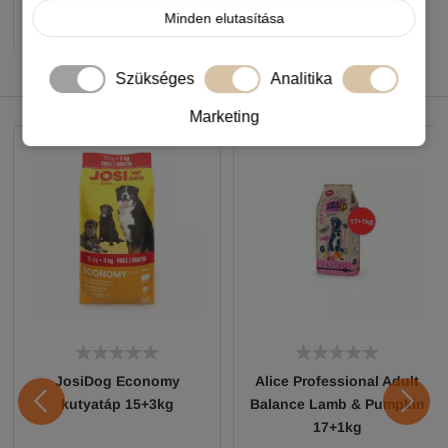
Minden elutasítása
-
+
KOSÁRBA
Szükséges
Analitika
NEKED AJÁNLJUK
Marketing
JosiDog Economy
Alice Professional Adult
kutyatáp 15+3kg
Balance Lamb & Pumpkin
17+1kg