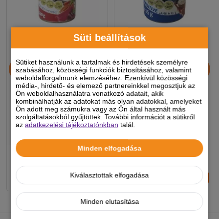
Süti beállítások
Dog Vital Junior konzerv
Dog Vital Sensitive
Sütiket használunk a tartalmak és hirdetések személyre
szabásához, közösségi funkciók biztosításához, valamint
Beef&carrot 1240g
konzerv bárány, rizs 415g
weboldalforgalmunk elemzéséhez. Ezenkívül közösségi
média-, hirdető- és elemező partnereinkkel megosztjuk az
Ön weboldalhasználatra vonatkozó adatait, akik
kombinálhatják az adatokat más olyan adatokkal, amelyeket
1 290 Ft
650 Ft
Ön adott meg számukra vagy az Ön által használt más
szolgáltatásokból gyűjtöttek. További információt a sütikről
-5%
-5%
az
adatkezelési tájékoztatónkban
talál.
Készleten, várható szállítás 1-3
Készleten, várható szállítás 1-3
Minden elfogadása
munkanap
munkanap
Kiválasztottak elfogadása
-
+
-
+
KOSÁRBA
KOSÁRBA
Minden elutasítása
NEKED AJÁNLJUK