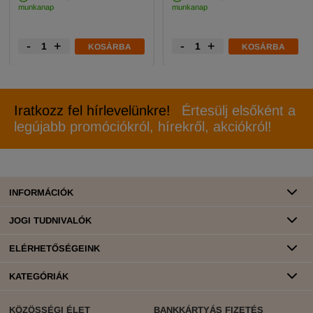
munkanap
munkanap
-
+
-
+
KOSÁRBA
KOSÁRBA
Iratkozz fel hírlevelünkre!
Értesülj elsőként a
legújabb promóciókról, hírekről, akciókról!
INFORMÁCIÓK
JOGI TUDNIVALÓK
ELÉRHETŐSÉGEINK
KATEGÓRIÁK
KÖZÖSSÉGI ÉLET
BANKKÁRTYÁS FIZETÉS