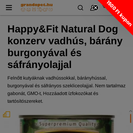
1500 Ft kupo
Happy&Fit Natural Dog
konzerv vadhús, bárány
burgonyával és
sáfrányolajjal
Felnőtt kutyáknak vadhússokkal, bárányhússal,
burgonyával és sáfrányos szekliceolajjal. Nem tartalmaz
gabonát, GMO-t, Hozzáadott ízfokozókat és
tartósítószereket.