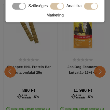
Szükséges
Analitika
Marketing
Chicopee HNL Protein Bar
JosiDog Economy
jutalomfalat 25g
kutyatáp 15+3kg
890 Ft
11 990 Ft
-5%
-5%
Készleten, várható szállítás 1-3
Készleten, várható szállítás 1-3