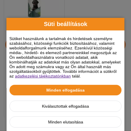
Süti beállítások
Sütiket használunk a tartalmak és hirdetések személyre
Beaphar Sampon Kutya
szabásához, közösségi funkciók biztosításához, valamint
Fekete Szőrre 250ml
weboldalforgalmunk elemzéséhez. Ezenkívül közösségi
média-, hirdető- és elemező partnereinkkel megosztjuk az
Ön weboldalhasználatra vonatkozó adatait, akik
kombinálhatják az adatokat más olyan adatokkal, amelyeket
3 490 Ft
Ön adott meg számukra vagy az Ön által használt más
szolgáltatásokból gyűjtöttek. További információt a sütikről
az
adatkezelési tájékoztatónkban
talál.
Készleten, várható szállítás 1-3
Minden elfogadása
munkanap
Kiválasztottak elfogadása
-
+
KOSÁRBA
Minden elutasítása
NEKED AJÁNLJUK