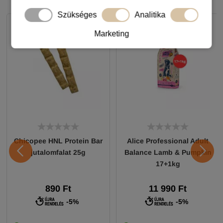
Szükséges
Analitika
Marketing
Chicopee HNL Protein Bar
Alice Professional Adult
jutalomfalat 25g
Balance Lamb & Pumpkin
17+1kg
890 Ft
11 990 Ft
-5%
-5%