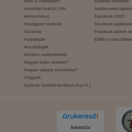
Miért a Grandopet?
Szállítási feltételek
AutoShip funkció (-5%
Adatkezelési tájékoz
kedvezmény)
Facebook ÁSZF
Hűségpont rendszer
Facebook adatkezelé
Garancia
Facebook adatok tö
Kutyafajták
Elállás a szerződést
Macskafajták
Kérdezz szakértőinktől
Hogyan tudsz rendelni?
Hogyan válassz termékeket?
Árfigyelő
Gyakran ismételt kérdések (Gy.I.K.)
Árukereső.hu