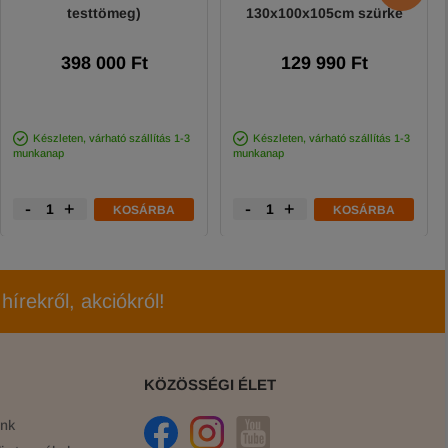
testtömeg)
130x100x105cm szürke
398 000 Ft
129 990 Ft
Készleten, várható szállítás 1-3
Készleten, várható szállítás 1-3
munkanap
munkanap
-
+
-
+
KOSÁRBA
KOSÁRBA
hírekről, akciókról!
KÖZÖSSÉGI ÉLET
ink