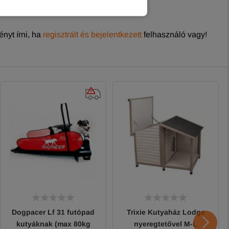
nyt írni, ha
regisztrált és bejelentkezett
felhasználó vagy!
Dogpacer Lf 31 futópad
Trixie Kutyaház Lodge
kutyáknak (max 80kg
nyeregtetővel M-L