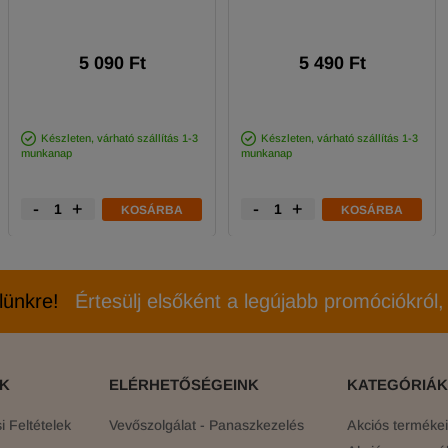
5 090 Ft
5 490 Ft
Készleten, várható szállítás 1-3
Készleten, várható szállítás 1-3
munkanap
munkanap
-
+
-
+
KOSÁRBA
KOSÁRBA
elünkre!
Értesülj elsőként a legújabb promóciókról, 
ÓK
ELÉRHETŐSÉGEINK
KATEGÓRIÁK
 Feltételek
Vevőszolgálat - Panaszkezelés
Akciós terméke