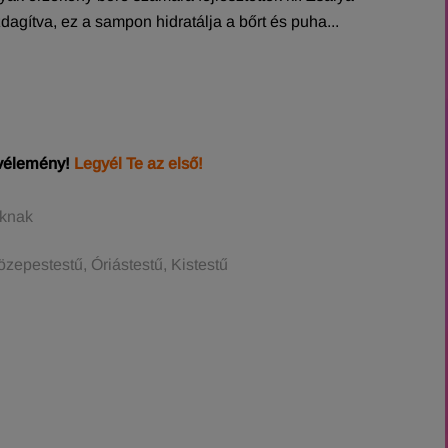
dagítva, ez a sampon hidratálja a bőrt és puha...
 vélemény!
Legyél Te az első!
áknak
zepestestű, Óriástestű, Kistestű