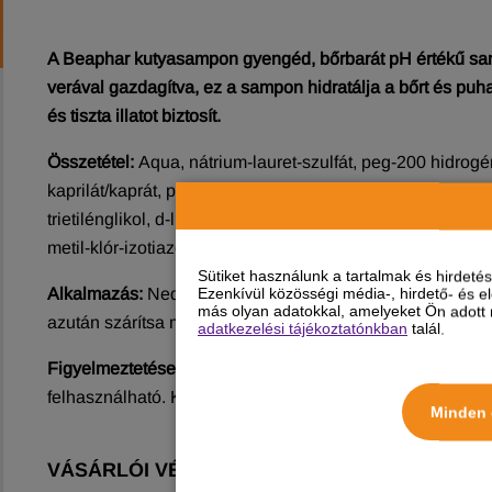
A Beaphar kutyasampon gyengéd, bőrbarát pH értékű samp
verával gazdagítva, ez a sampon hidratálja a bőrt és puha
és tiszta illatot biztosít.
Összetétel:
Aqua, nátrium-lauret-szulfát, peg-200 hidrogéne
kaprilát/kaprát, parfüm, poliszorbát 20, lauril-laktát, dinát
trietilénglikol, d-limonén, aloe barbadensis levélkivonat, p
metil-klór-izotiazolinon, metil-izotiazolinon, magnézium-k
Sütiket használunk a tartalmak és hirdet
Alkalmazás:
Nedvesítse meg a bundát meleg vízzel, majd
Ezenkívül közösségi média-, hirdető- és 
más olyan adatokkal, amelyeket Ön adott m
azután szárítsa meg a bundát.
adatkezelési tájékoztatónkban
talál.
Figyelmeztetések:
Ügyeljen arra, hogy a sampon ne kerülj
felhasználható. Kérjük, száraz helyen, napfénytől védve, 
Minden 
VÁSÁRLÓI VÉLEMÉNYEK