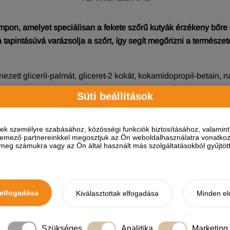
on, amelyet speciálisan a fekete szőrű kutyák érzékeny bőre s
 tapintásúvá varázsolja a szőrt, így segít megőrizni a természet
zett gliceril-palmát, gliceret-2 kokát, kokamidopropil-betain, nát
rium-edta, glikol-disztearát, nátrium-c14-16 olefin-szulfonát, polik
Süti beállítások
ropilénglikol, nátrium-benzoát, szorbitán-laurát, CI 75180, Salvia 
lorid, magnézium-nitrát, kálium-szorbát, maltodextrin
ések személyre szabásához, közösségi funkciók biztosításához, valami
 masszírozza a sampont a szőrzetbe, hogy habot képezzen. Két
elemező partnereinkkel megosztjuk az Ön weboldalhasználatra vonatkozó
eg számukra vagy az Ön által használt más szolgáltatásokból gyűjtötte
ön az állat szemébe, hallójáratába, vagy szájába. Az eredeti c
lezárt csomagolásban, 5-25 °C között tartsa. Gyermekek elől elz
elfogadása
Kiválasztottak elfogadása
Minden el
Szükséges
Analitika
Marketing