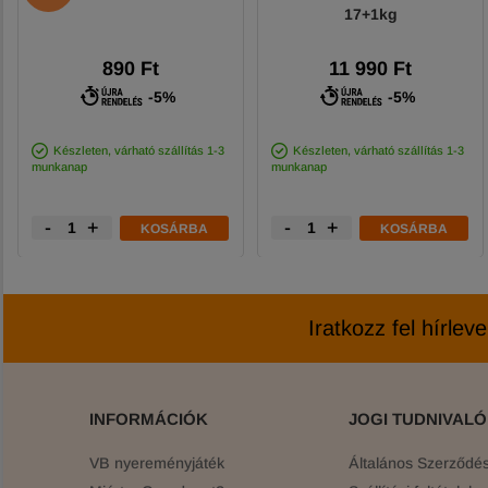
17+1kg
890 Ft
11 990 Ft
-5%
-5%
Készleten, várható szállítás 1-3
Készleten, várható szállítás 1-3
munkanap
munkanap
-
+
-
+
KOSÁRBA
KOSÁRBA
Iratkozz fel hírlev
INFORMÁCIÓK
JOGI TUDNIVAL
VB nyereményjáték
Általános Szerződési