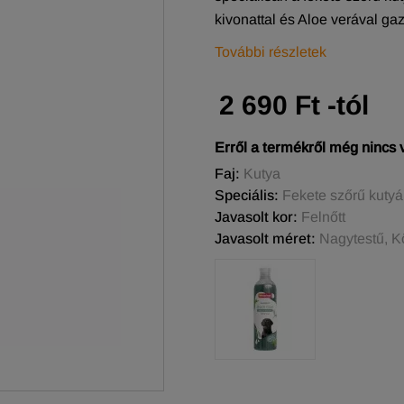
kivonattal és Aloe verával gaz
További részletek
2 690 Ft -tól
Erről a termékről még nincs
Faj:
Kutya
Speciális:
Fekete szőrű kuty
Javasolt kor:
Felnőtt
Javasolt méret:
Nagytestű, Kö