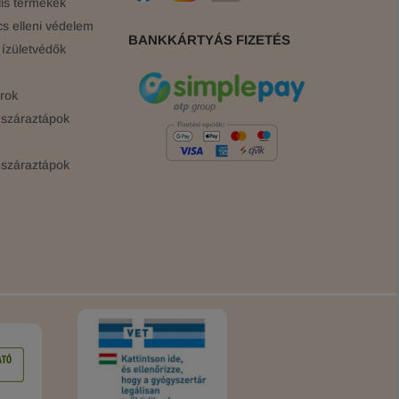
is termékek
cs elleni védelem
BANKKÁRTYÁS FIZETÉS
ízületvédők
rok
száraztápok
száraztápok