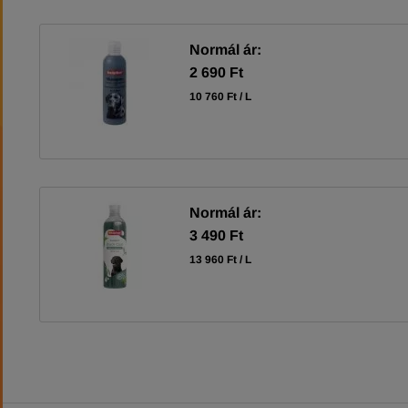
Normál ár:
2 690 Ft
10 760 Ft / L
Normál ár:
3 490 Ft
13 960 Ft / L