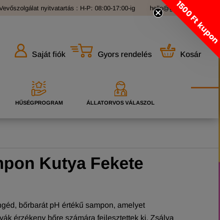
1500 Ft kupo
Vevőszolgálat nyitvatartás : H-P: 08:00-17:00-ig
hello@grandopet.hu
Gyors rendelés
Kosár
Saját fiók
HŰSÉGPROGRAM
ÁLLATORVOS VÁLASZOL
pon Kutya Fekete
éd, bőrbarát pH értékű sampon, amelyet
tyák érzékeny bőre számára fejlesztettek ki. Zsálya