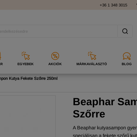
+36 1 348 3015
ÁR
EGYEBEK
AKCIÓK
MÁRKAVÁLASZTÓ
BLOG
pon Kutya Fekete Szőrre 250ml
Beaphar Sam
Szőrre
A Beaphar kutyasampon gyeng
speciálisan a fekete szőrű ku