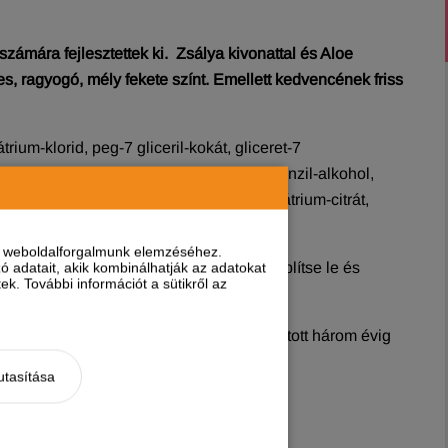
zámára fejlesztettek ki.
Zsálya kivonattal és Aloe
es, ragyogó, mély fekete színt. Emellett kedvencének friss
rium-klorid, peg-7 gliceril-kokát, gliceret-7
vaternium-7, glicerin, citromsav, glicin, benzil-alkohol,
Officinalis levélkivonat, fenoxietanol, nátrium-citrát,
nt weboldalforgalmunk elemzéséhez.
-három perc várakozás után alaposan öblítse le és
 adatait, akik kombinálhatják az adatokat
k. További információt a sütikről az
somagolásban tárolva, a gyártástól számított három évig
árva tartandó!
utasítása