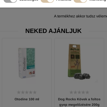
A termékhez akkor tudsz vélemé
NEKED AJÁNLJUK
Otodine 100 ml
Dog Rocks Kövek a foltos
gyep megelőzésére 200g