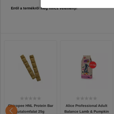
Erről a termékről még nincs vélemény!
Chicopee HNL Protein Bar
Alice Professional Adult
jutalomfalat 25g
Balance Lamb & Pumpkin