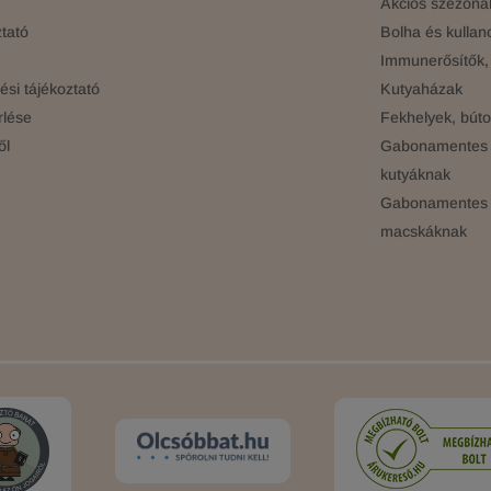
Akciós szezonál
tató
Bolha és kullan
Immunerősítők, 
si tájékoztató
Kutyaházak
rlése
Fekhelyek, búto
ől
Gabonamentes 
kutyáknak
Gabonamentes 
macskáknak