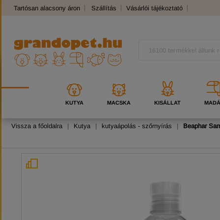
Tartósan alacsony áron
Szállítás
Vásárlói tájékoztató
Panaszkezelés
Kutyafajták
Macskafajták
KUTYA
MACSKA
KISÁLLAT
MAD
Vissza a főoldalra
|
Kutya
|
kutyaápolás - szőrnyírás
|
Beaphar Sam