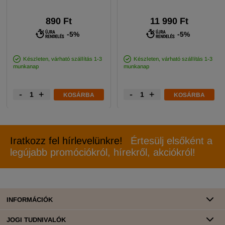
890 Ft
11 990 Ft
-5%
-5%
Készleten, várható szállítás 1-3
Készleten, várható szállítás 1-3
munkanap
munkanap
-
+
-
+
KOSÁRBA
KOSÁRBA
Iratkozz fel hírlevelünkre!
Értesülj elsőként a
legújabb promóciókról, hírekről, akciókról!
INFORMÁCIÓK
JOGI TUDNIVALÓK