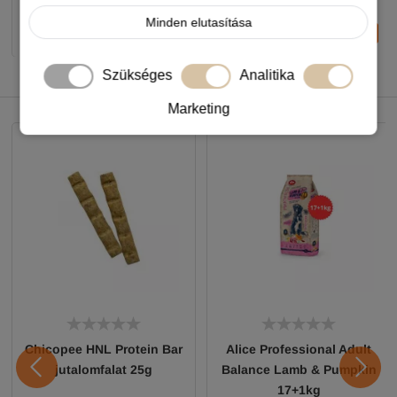
Minden elutasítása
-
+
-
+
KOSÁRBA
KOSÁRBA
Szükséges
Analitika
NEKED AJÁNLJUK
Marketing
Chicopee HNL Protein Bar
Alice Professional Adult
jutalomfalat 25g
Balance Lamb & Pumpkin
17+1kg