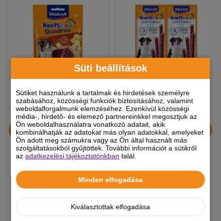
Süti beállítások
Sütiket használunk a tartalmak és hirdetések személyre
szabásához, közösségi funkciók biztosításához, valamint
weboldalforgalmunk elemzéséhez. Ezenkívül közösségi
média-, hirdető- és elemező partnereinkkel megosztjuk az
Vitakraft Beef Stick Kutya
Vitakraft Beef Stick Kutya
Ön weboldalhasználatra vonatkozó adatait, akik
Jutalomfalat Quadros
Jutalomfalat az Izületekre
kombinálhatják az adatokat más olyan adatokkal, amelyeket
Ön adott meg számukra vagy az Ön által használt más
Sajtos 70g
4 db 48g
szolgáltatásokból gyűjtöttek. További információt a sütikről
az
adatkezelési tájékoztatónkban
talál.
950 Ft
950 Ft
Minden elfogadása
-5%
-5%
Készleten, várható szállítás 1-3
Készleten, várható szállítás 1-3
Kiválasztottak elfogadása
munkanap
munkanap