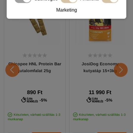
Marketing
Chicopee HNL Protein Bar
JosiDog Economy
jutalomfalat 25g
kutyatáp 15+3kg
890 Ft
11 990 Ft
-5%
-5%
Készleten, várható szállítás 1-3
Készleten, várható szállítás 1-3
munkanap
munkanap