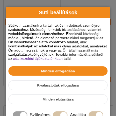
Süti beállítások
Dr.Clauders Dog
Dr.Clauders Dog
Jutalomfalat Stripes Small
Jutalomfalat Stripes Small
Sütiket használunk a tartalmak és hirdetések személyre
Sertéshús csíkok 80g
Bárányhús csíkok 80g
szabásához, közösségi funkciók biztosításához, valamint
weboldalforgalmunk elemzéséhez. Ezenkívül közösségi
média-, hirdető- és elemező partnereinkkel megosztjuk az
2 390 Ft
2 390 Ft
Ön weboldalhasználatra vonatkozó adatait, akik
kombinálhatják az adatokat más olyan adatokkal, amelyeket
-5%
-5%
Ön adott meg számukra vagy az Ön által használt más
szolgáltatásokból gyűjtöttek. További információt a sütikről
az
adatkezelési tájékoztatónkban
talál.
Készleten, várható szállítás 1-3
Készleten, várható szállítás 1-3
munkanap
munkanap
Minden elfogadása
-
+
-
+
KOSÁRBA
KOSÁRBA
Kiválasztottak elfogadása
NEKED AJÁNLJUK
Minden elutasítása
Szükséges
Analitika