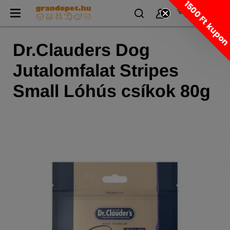
1500 Ft kupo
Dr.Clauders Dog
Jutalomfalat Stripes
Small Lóhús csíkok 80g