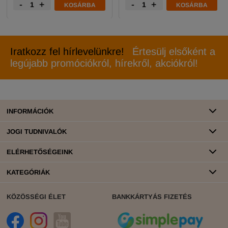
-
+
-
+
KOSÁRBA
KOSÁRBA
Iratkozz fel hírlevelünkre!
Értesülj elsőként a
legújabb promóciókról, hírekről, akciókról!
INFORMÁCIÓK
JOGI TUDNIVALÓK
ELÉRHETŐSÉGEINK
KATEGÓRIÁK
KÖZÖSSÉGI ÉLET
BANKKÁRTYÁS FIZETÉS