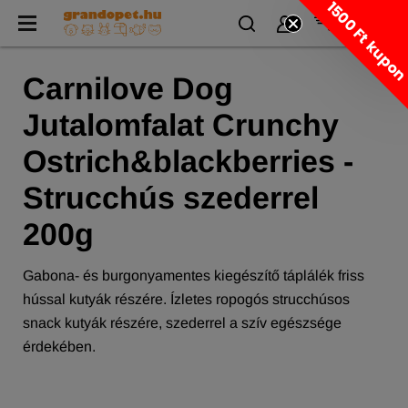
1500 Ft kupo
Carnilove Dog
Jutalomfalat Crunchy
Ostrich&blackberries -
Strucchús szederrel
200g
Gabona- és burgonyamentes kiegészítő táplálék friss
hússal kutyák részére. Ízletes ropogós strucchúsos
snack kutyák részére, szederrel a szív egészsége
érdekében.