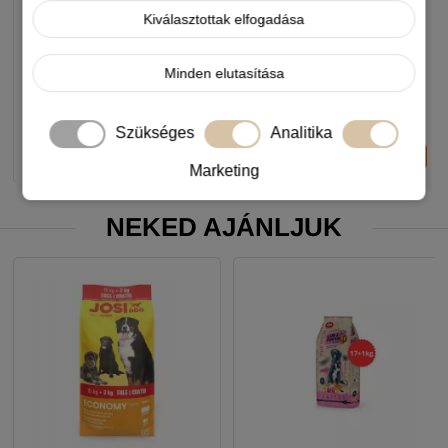
csipkebogyóval 200g
1 490 Ft
1 490 Ft
Kiválasztottak elfogadása
-5%
-5%
Minden elutasítása
Készleten, várható szállítás 1-3
Készleten, várható szállítás 1-3
munkanap
munkanap
Szükséges
Analitika
-
+
-
+
KOSÁRBA
KOSÁRBA
Marketing
NEKED AJÁNLJUK