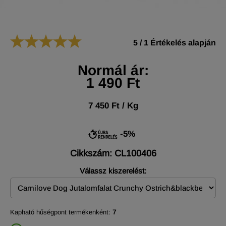
5
/
1
Értékelés alapján
Normál ár:
1 490 Ft
7 450 Ft / Kg
-5%
Cikkszám: CL100406
Válassz kiszerelést:
Kapható hűségpont termékenként:
7