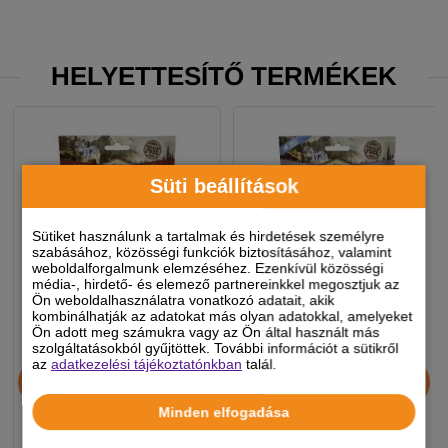
HELYETTESÍTŐ TERMÉKEK
Süti beállítások
Sütiket használunk a tartalmak és hirdetések személyre
szabásához, közösségi funkciók biztosításához, valamint
weboldalforgalmunk elemzéséhez. Ezenkívül közösségi
média-, hirdető- és elemező partnereinkkel megosztjuk az
Ön weboldalhasználatra vonatkozó adatait, akik
kombinálhatják az adatokat más olyan adatokkal, amelyeket
Ön adott meg számukra vagy az Ön által használt más
szolgáltatásokból gyűjtöttek. További információt a sütikről
Carnilove Dog
Carnilove Dog
az
adatkezelési tájékoztatónkban
talál.
Jutalomfalat Crunchy Wild
Jutalomfalat Crunchy
boar&rosehips -
Mackerel&raspberries -
Minden elfogadása
Vaddisznóhús
Makréla málnával 200g