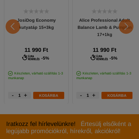
JosiDog Economy
Alice Professional Adult
kutyatáp 15+3kg
Balance Lamb & Pumpkin
17+1kg
11 990 Ft
11 990 Ft
-5%
-5%
Készleten, várható szállítás 1-3
Készleten, várható szállítás 1-3
munkanap
munkanap
-
+
-
+
KOSÁRBA
KOSÁRBA
Iratkozz fel hírlevelünkre!
Értesülj elsőként a
legújabb promóciókról, hírekről, akciókról!