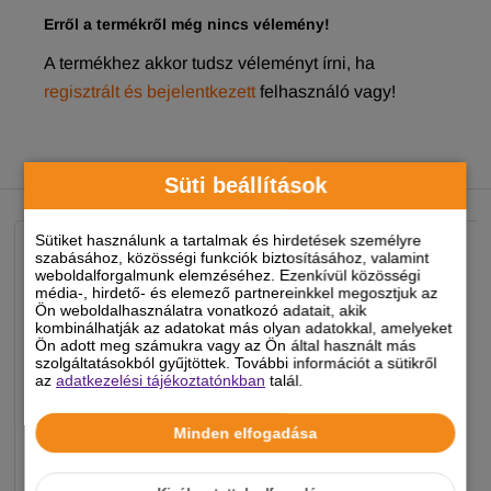
Erről a termékről még nincs vélemény!
A termékhez akkor tudsz véleményt írni, ha
regisztrált és bejelentkezett
felhasználó vagy!
NEKED AJÁNLJUK
Süti beállítások
Sütiket használunk a tartalmak és hirdetések személyre
szabásához, közösségi funkciók biztosításához, valamint
weboldalforgalmunk elemzéséhez. Ezenkívül közösségi
média-, hirdető- és elemező partnereinkkel megosztjuk az
Ön weboldalhasználatra vonatkozó adatait, akik
kombinálhatják az adatokat más olyan adatokkal, amelyeket
Ön adott meg számukra vagy az Ön által használt más
szolgáltatásokból gyűjtöttek. További információt a sütikről
az
adatkezelési tájékoztatónkban
talál.
Minden elfogadása