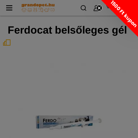
1500 Ft kupo
Ferdocat belsőleges gél