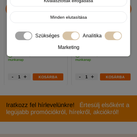
Kiválasztottak elfogadása
JosiDog Economy
Alice Professional Adult
kutyatáp 15+3kg
Balance Lamb & Pumpkin
17+1kg
Minden elutasítása
11 990 Ft
11 990 Ft
Szükséges
Analitika
-5%
-5%
Marketing
Készleten, várható szállítás 1-3
Készleten, várható szállítás 1-3
munkanap
munkanap
-
+
-
+
KOSÁRBA
KOSÁRBA
Iratkozz fel hírlevelünkre!
Értesülj elsőként a
legújabb promóciókról, hírekről, akciókról!