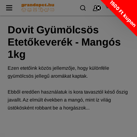
1500 Ft kupo
Dovit Gyümölcsös
Etetőkeverék - Mangós
1kg
Ezen etetőink közös jellemzője, hogy különféle
gyümölcsös jellegű aromákat kaptak.
Ebből eredően használatuk is kora tavasztól késő őszig
javallt. Az elmúlt években a mangó, mint íz világ
üstökösként robbant be a horgászok...