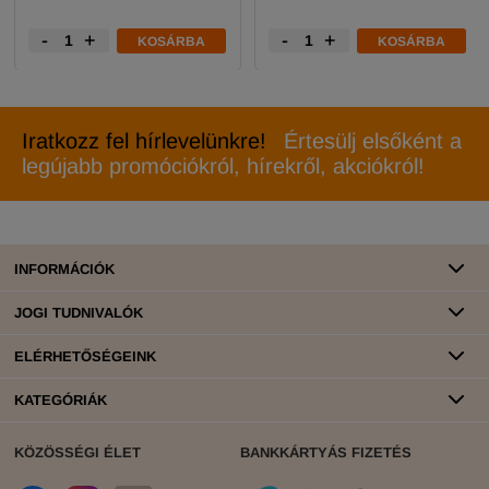
-
+
-
+
KOSÁRBA
KOSÁRBA
Iratkozz fel hírlevelünkre!
Értesülj elsőként a
legújabb promóciókról, hírekről, akciókról!
INFORMÁCIÓK
JOGI TUDNIVALÓK
ELÉRHETŐSÉGEINK
KATEGÓRIÁK
KÖZÖSSÉGI ÉLET
BANKKÁRTYÁS FIZETÉS