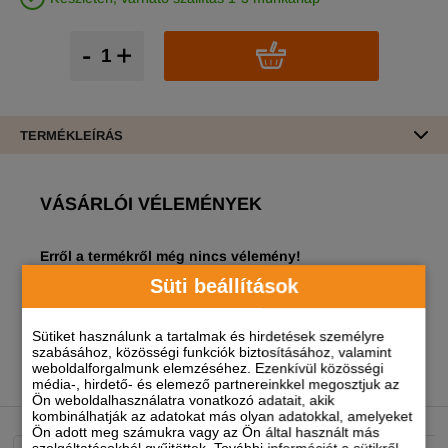
-
+
TERMÉKLEÍRÁS
VÁSÁRLÓI VÉLEMÉNYEK
Erről a termékről még nincs vélemény!
Süti beállítások
A termékhez akkor tudsz véleményt írni, ha
regisztrált és bejelentkezett
felhasználó vagy!
Sütiket használunk a tartalmak és hirdetések személyre
szabásához, közösségi funkciók biztosításához, valamint
weboldalforgalmunk elemzéséhez. Ezenkívül közösségi
média-, hirdető- és elemező partnereinkkel megosztjuk az
NEKED AJÁNLJUK
Ön weboldalhasználatra vonatkozó adatait, akik
kombinálhatják az adatokat más olyan adatokkal, amelyeket
Ön adott meg számukra vagy az Ön által használt más