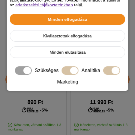
szolgáltatásokból gyűjtöttek. További információt a sütikről
az
adatkezelési tájékoztatónkban
talál.
Minden elfogadása
Kiválasztottak elfogadása
Minden elutasítása
Szükséges
Analitika
Chicopee HNL Protein Bar
JosiDog Economy
jutalomfalat 25g
kutyatáp 15+3kg
Marketing
890 Ft
11 990 Ft
-5%
-5%
Készleten, várható szállítás 1-3
Készleten, várható szállítás 1-3
munkanap
munkanap