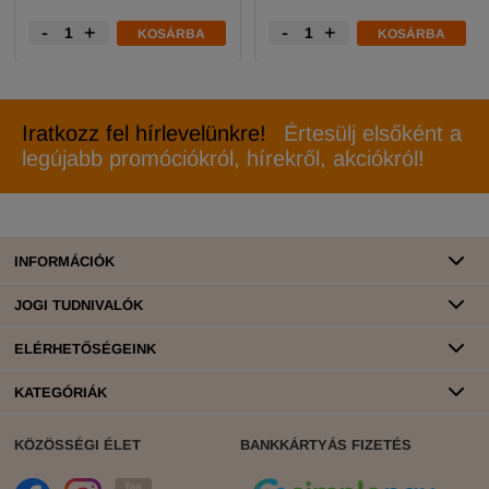
-
+
-
+
KOSÁRBA
KOSÁRBA
Iratkozz fel hírlevelünkre!
Értesülj elsőként a
legújabb promóciókról, hírekről, akciókról!
INFORMÁCIÓK
JOGI TUDNIVALÓK
ELÉRHETŐSÉGEINK
KATEGÓRIÁK
KÖZÖSSÉGI ÉLET
BANKKÁRTYÁS FIZETÉS