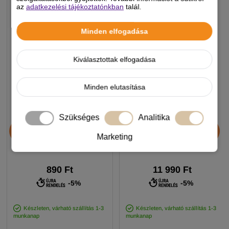
az
adatkezelési tájékoztatónkban
talál.
Minden elfogadása
Kiválasztottak elfogadása
Minden elutasítása
Szükséges
Analitika
Chicopee HNL Protein Bar
Alice Professional Adult
jutalomfalat 25g
Balance Lamb & Pumpkin
Marketing
17+1kg
890 Ft
11 990 Ft
-5%
-5%
Készleten, várható szállítás 1-3
Készleten, várható szállítás 1-3
munkanap
munkanap