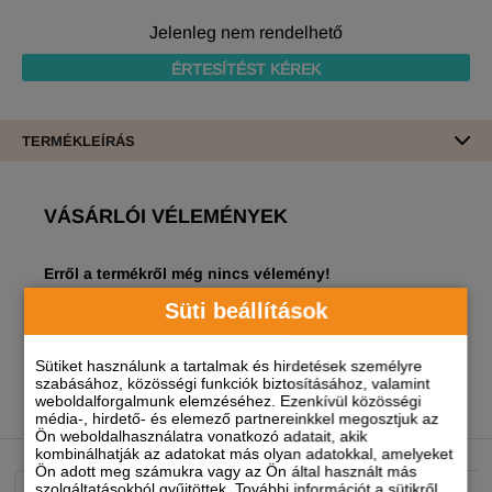
Jelenleg nem rendelhető
ÉRTESÍTÉST KÉREK
TERMÉKLEÍRÁS
VÁSÁRLÓI VÉLEMÉNYEK
Erről a termékről még nincs vélemény!
Süti beállítások
A termékhez akkor tudsz véleményt írni, ha
regisztrált és bejelentkezett
felhasználó vagy!
Sütiket használunk a tartalmak és hirdetések személyre
szabásához, közösségi funkciók biztosításához, valamint
weboldalforgalmunk elemzéséhez. Ezenkívül közösségi
média-, hirdető- és elemező partnereinkkel megosztjuk az
NEKED AJÁNLJUK
Ön weboldalhasználatra vonatkozó adatait, akik
kombinálhatják az adatokat más olyan adatokkal, amelyeket
Ön adott meg számukra vagy az Ön által használt más
szolgáltatásokból gyűjtöttek. További információt a sütikről