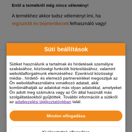
Erről a termékről még nincs vélemény!
A termékhez akkor tudsz véleményt írni, ha
regisztrált és bejelentkezett
felhasználó vagy!
NEKED AJÁNLJUK
Süti beállítások
Sütiket használunk a tartalmak és hirdetések személyre
szabásához, közösségi funkciók biztosításához, valamint
weboldalforgalmunk elemzéséhez. Ezenkívül közösségi
média-, hirdető- és elemező partnereinkkel megosztjuk az
Ön weboldalhasználatra vonatkozó adatait, akik
kombinálhatják az adatokat más olyan adatokkal, amelyeket
Ön adott meg számukra vagy az Ön által használt más
szolgáltatásokból gyűjtöttek. További információt a sütikről
az
adatkezelési tájékoztatónkban
talál.
Minden elfogadása