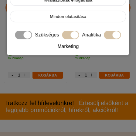
Kiválasztottak elfogadása
Chicopee HNL Protein Bar
JosiDog Economy
jutalomfalat 25g
kutyatáp 15+3kg
Minden elutasítása
890 Ft
11 990 Ft
Szükséges
Analitika
-5%
-5%
Marketing
Készleten, várható szállítás 1-3
Készleten, várható szállítás 1-3
munkanap
munkanap
-
+
-
+
KOSÁRBA
KOSÁRBA
Iratkozz fel hírlevelünkre!
Értesülj elsőként a
legújabb promóciókról, hírekről, akciókról!