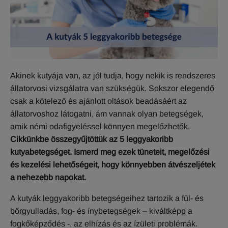
Akinek kutyája van, az jól tudja, hogy nekik is rendszeres
állatorvosi vizsgálatra van szükségük. Sokszor elegendő
csak a kötelező és ajánlott oltások beadásáért az
állatorvoshoz látogatni, ám vannak olyan betegségek,
amik némi odafigyeléssel könnyen megelőzhetők.
Cikkünkbe összegyűjtöttük az 5 leggyakoribb
kutyabetegséget. Ismerd meg ezek tüneteit, megelőzési
és kezelési lehetőségeit, hogy könnyebben átvészeljétek
a nehezebb napokat.
A kutyák leggyakoribb betegségeihez tartozik a fül- és
bőrgyulladás, fog- és ínybetegségek – kiváltképp a
fogkőképződés -, az elhízás és az ízületi problémák.