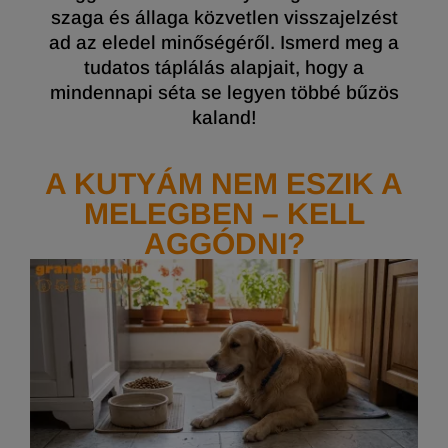
szaga és állaga közvetlen visszajelzést
ad az eledel minőségéről. Ismerd meg a
tudatos táplálás alapjait, hogy a
mindennapi séta se legyen többé bűzös
kaland!
A KUTYÁM NEM ESZIK A
MELEGBEN – KELL
AGGÓDNI?