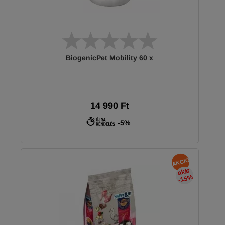
BiogenicPet Mobility 60 x
14 990 Ft
-5%
AKCIÓ
akár
-15
%