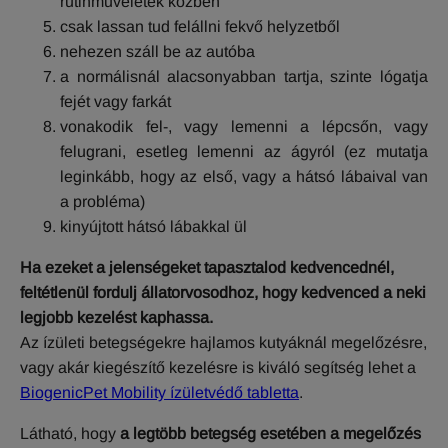
rutinműveletek közben
csak lassan tud felállni fekvő helyzetből
nehezen száll be az autóba
a normálisnál alacsonyabban tartja, szinte lógatja
fejét vagy farkát
vonakodik fel-, vagy lemenni a lépcsőn, vagy
felugrani, esetleg lemenni az ágyról (ez mutatja
leginkább, hogy az első, vagy a hátsó lábaival van
a probléma)
kinyújtott hátsó lábakkal ül
Ha ezeket a jelenségeket tapasztalod kedvencednél,
feltétlenül fordulj állatorvosodhoz, hogy kedvenced a neki
legjobb kezelést kaphassa.
Az ízületi betegségekre hajlamos kutyáknál megelőzésre,
vagy akár kiegészítő kezelésre is kiváló segítség lehet a
BiogenicPet Mobility ízületvédő tabletta
.
Látható, hogy
a legtöbb betegség esetében a megelőzés