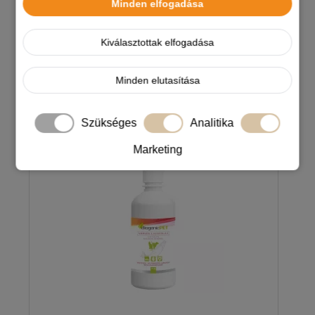
BiogenicPet Humin Balance 250g
Minden elfogadása
Kiválasztottak elfogadása
5 990 Ft
Minden elutasítása
-5%
Szükséges
Analitika
Marketing