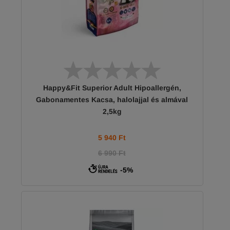
Happy&Fit Superior Adult Hipoallergén,
Gabonamentes Kacsa, halolajjal és almával
2,5kg
5 940
Ft
6 990 Ft
-5%