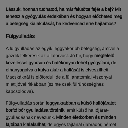
Lássuk, honnan tudhatod, ha már felütötte fejét a baj? Mit
tehetsz a gyógyulás érdekében és hogyan előzheted meg
a betegség kialakulását, ha kedvenced erre hajlamos?
Fülgyulladás
A fülgyulladás az egyik leggyakoribb betegség, amivel a
gazdik felkeresik az állatorvost. Jó hír, hogy
megfelelő
kezeléssel gyorsan és hatékonyan lehet gyógyítani, de
elhanyagolva a kutya akár a hallását is elveszítheti.
Macskáknál is előfordul, de a fül anatómiai viszonyai
miatt jóval ritkábban (szinte csak fülrühösséghez
kapcsolódva).
Fülgyulladás során
leggyakrabban a külső hallójáratot
borító bőr gyulladása történik
, amit külső hallójárat-
gyulladásnak nevezünk.
Minden életkorban és minden
fajtában kialakulhat
, de egyes fajtánál (labrador, német