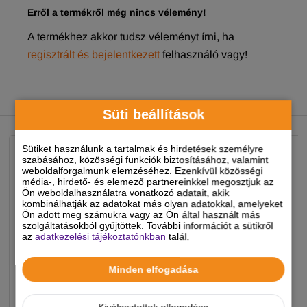
Erről a termékről még nincs vélemény!
A termékhez akkor tudsz véleményt írni, ha
regisztrált és bejelentkezett
felhasználó vagy!
NEKED AJÁNLJUK
Süti beállítások
Sütiket használunk a tartalmak és hirdetések személyre
szabásához, közösségi funkciók biztosításához, valamint
weboldalforgalmunk elemzéséhez. Ezenkívül közösségi
média-, hirdető- és elemező partnereinkkel megosztjuk az
Ön weboldalhasználatra vonatkozó adatait, akik
kombinálhatják az adatokat más olyan adatokkal, amelyeket
Ön adott meg számukra vagy az Ön által használt más
szolgáltatásokból gyűjtöttek. További információt a sütikről
az
adatkezelési tájékoztatónkban
talál.
Minden elfogadása