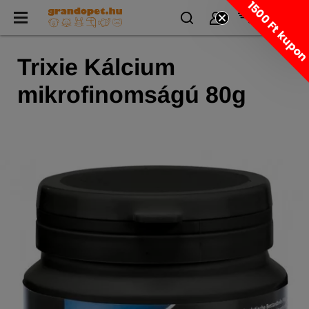
1500 Ft kupo
Trixie Kálcium
mikrofinomságú 80g