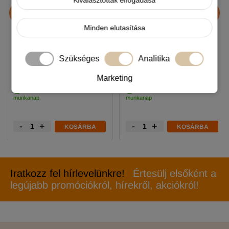
Kiválasztottak elfogadása
JosiDog Economy
Alice Professional Adult
kutyatáp 15+3kg
Balance Lamb & Pumpkin
17+1kg
Minden elutasítása
11 990 Ft
11 990 Ft
Szükséges
Analitika
-5%
-5%
Marketing
Készleten, várható szállítás 1-3
Készleten, várható szállítás 1-3
munkanap
munkanap
-
+
-
+
KOSÁRBA
KOSÁRBA
Iratkozz fel hírlevelünkre!
Értesülj elsőként a
legújabb promóciókról, hírekről, akciókról!