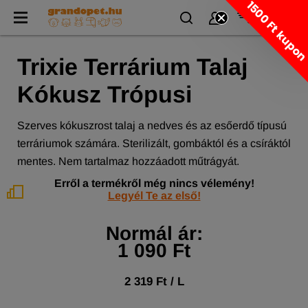
1500 Ft kupo
Trixie Terrárium Talaj
Kókusz Trópusi
Szerves kókuszrost talaj a nedves és az esőerdő típusú
terráriumok számára. Sterilizált, gombáktól és a csíráktól
mentes. Nem tartalmaz hozzáadott műtrágyát.
Erről a termékről még nincs vélemény!
Legyél Te az első!
Normál ár:
1 090 Ft
2 319 Ft / L