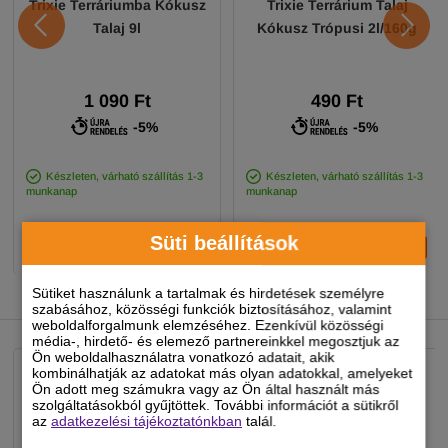
Trixie Terráriumba Kókusz
Trixie Terrárium Talaj
Talaj 9l
Kókusz Trópusi 2l/160g
1 090 Ft
490 Ft
-5%
-5%
Készleten, várható szállítás 1-3
Készleten, várható szállítás 1-3
munkanap
munkanap
Süti beállítások
-
+
-
+
KOSÁRBA
KOSÁRBA
Sütiket használunk a tartalmak és hirdetések személyre
szabásához, közösségi funkciók biztosításához, valamint
NEKED AJÁNLJUK
weboldalforgalmunk elemzéséhez. Ezenkívül közösségi
média-, hirdető- és elemező partnereinkkel megosztjuk az
Ön weboldalhasználatra vonatkozó adatait, akik
kombinálhatják az adatokat más olyan adatokkal, amelyeket
Ön adott meg számukra vagy az Ön által használt más
szolgáltatásokból gyűjtöttek. További információt a sütikről
az
adatkezelési tájékoztatónkban
talál.