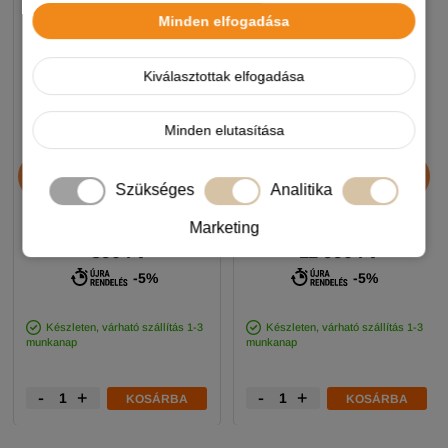
Minden elfogadása
Kiválasztottak elfogadása
Minden elutasítása
Chicopee HNL Protein Bar
Alice Professional Adult
jutalomfalat 25g
Balance Lamb & Pumpkin
Szükséges
Analitika
17+1kg
Marketing
890 Ft
11 990 Ft
-5%
-5%
Készleten, várható szállítás 1-3
Készleten, várható szállítás 1-3
munkanap
munkanap
-
+
-
+
KOSÁRBA
KOSÁRBA