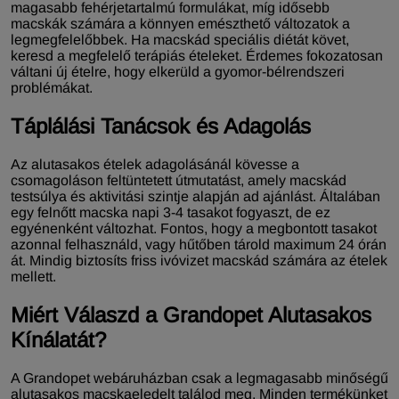
magasabb fehérjetartalmú formulákat, míg idősebb
macskák számára a könnyen emészthető változatok a
legmegfelelőbbek. Ha macskád speciális diétát követ,
keresd a megfelelő terápiás ételeket. Érdemes fokozatosan
váltani új ételre, hogy elkerüld a gyomor-bélrendszeri
problémákat.
Táplálási Tanácsok és Adagolás
Az alutasakos ételek adagolásánál kövesse a
csomagoláson feltüntetett útmutatást, amely macskád
testsúlya és aktivitási szintje alapján ad ajánlást. Általában
egy felnőtt macska napi 3-4 tasakot fogyaszt, de ez
egyénenként változhat. Fontos, hogy a megbontott tasakot
azonnal felhasználd, vagy hűtőben tárold maximum 24 órán
át. Mindig biztosíts friss ivóvizet macskád számára az ételek
mellett.
Miért Válaszd a Grandopet Alutasakos
Kínálatát?
A Grandopet webáruházban csak a legmagasabb minőségű
alutasakos macskaeledelt találod meg. Minden termékünket