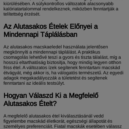
kiürülésében. A súlykontrollos változatok alacsonyabb
kalóriatartalommal rendelkeznek, miközben fenntartják a
telítettség érzését.
Az Alutasakos Ételek Előnyei a
Mindennapi Táplálásban
Az alutasakos macskaeledel használata jelentősen
megkönnyíti a mindennapi táplálást. A praktikus
csomagolás lehetővé teszi a gyors és tiszta tálalást, míg a
hosszú eltarthatóság biztosítja, hogy mindig legyen otthon
friss étel. A változatos ízek segítenek fenntartani macskád
étvágyát, még akkor is, ha válogatós természetű. Az egyedi
adagok megakadályozzák a túletetést és segítenek
fenntartani az ideális testsúlyt.
Hogyan Válaszd Ki a Megfelelő
Alutasakos Ételt?
A megfelelő alutasakos étel kiválasztásánál vedd
figyelembe macskád életkorát, egészségi állapotát és
személyes preferenciáit. Fiatal macskák esetében válassz