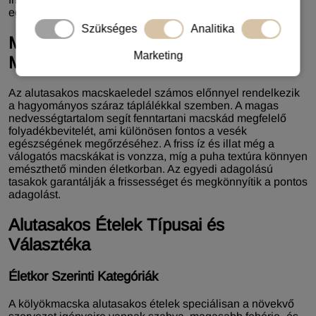
egészségét és vitalitását.
Szükséges
Analitika
Miért Válaszd az Alutasakos
Marketing
Macskaeledelt?
Az alutasakos macskaeledel számos előnnyel rendelkezik
a hagyományos száraz táplálékkal szemben. A magas
nedvességtartalom segít fenntartani macskád megfelelő
folyadékbevitelét, ami különösen fontos a vesék
egészségének megőrzéséhez. A friss íz és illat még a
válogatós macskákat is vonzza, míg a puha textúra könnyen
emészthető minden életkorban. Az egyedi adagolású
tasakok garantálják a frissességet és megkönnyítik a pontos
adagolást.
Alutasakos Ételek Típusai és
Választéka
Életkor Szerinti Kategóriák
A kölyökmacska alutasakos ételek speciálisan a növekvő