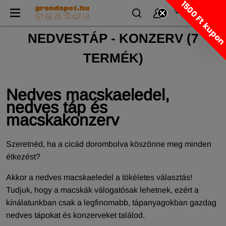
1500 Ft kupo
NEDVESTÁP - KONZERV
(
7
TERMÉK)
Nedves macskaeledel,
nedves táp és
macskakonzerv
Szeretnéd, ha a cicád dorombolva köszönne meg minden
étkezést?
Akkor a nedves macskaeledel a tökéletes választás!
Tudjuk, hogy a macskák válogatósak lehetnek, ezért a
kínálatunkban csak a legfinomabb, tápanyagokban gazdag
nedves tápokat és konzerveket találod.