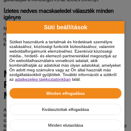
Ízletes nedves macskaeledel választék minden
igényre
Süti beállítások
Nálunk minden macska megtalálja a számára ideális
nedves macska kaját. Legyen szó speciális táplálkozási
igényekről vagy életkor-specifikus formulákról,
Sütiket használunk a tartalmak és hirdetések személyre
kínálatunkban mindenki rátalál a tökéletesre.
szabásához, közösségi funkciók biztosításához, valamint
weboldalforgalmunk elemzéséhez. Ezenkívül közösségi
média-, hirdető- és elemező partnereinkkel megosztjuk az
Ön weboldalhasználatra vonatkozó adatait, akik
kombinálhatják az adatokat más olyan adatokkal, amelyeket
Ön adott meg számukra vagy az Ön által használt más
Macska Alutasakos Ételek -
szolgáltatásokból gyűjtöttek. További információt a sütikről
az
adatkezelési tájékoztatónkban
talál.
Friss és Ízletes Táplálás
Minden Napra
Minden elfogadása
Kiválasztottak elfogadása
A macska alutasakos ételek praktikus és egészséges
táplálási megoldást kínálnak minden macskás gazda
számára. Ezek a gondosan összeállított, nedves táplálékot
Minden elutasítása
tartalmazó tasakok biztosítják, hogy kedvenced minden nap
friss, ízletes és tápláló ételt kapjon, amely támogatja