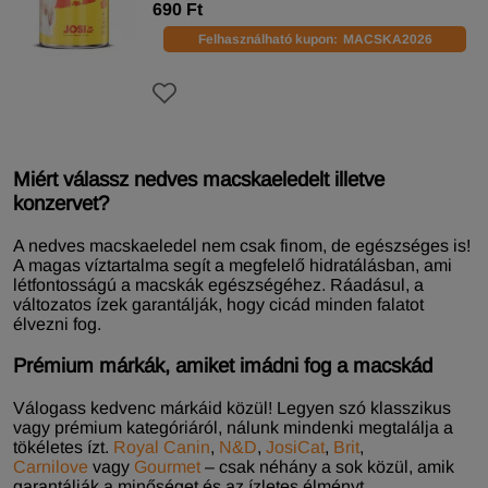
690 Ft
Felhasználható kupon:
MACSKA2026
Miért válassz nedves macskaeledelt illetve
konzervet?
A nedves macskaeledel nem csak finom, de egészséges is!
A magas víztartalma segít a megfelelő hidratálásban, ami
létfontosságú a macskák egészségéhez. Ráadásul, a
változatos ízek garantálják, hogy cicád minden falatot
élvezni fog.
Prémium márkák, amiket imádni fog a macskád
Válogass kedvenc márkáid közül! Legyen szó klasszikus
vagy prémium kategóriáról, nálunk mindenki megtalálja a
tökéletes ízt.
Royal Canin
,
N&D
,
JosiCat
,
Brit
,
Carnilove
vagy
Gourmet
– csak néhány a sok közül, amik
garantálják a minőséget és az ízletes élményt.