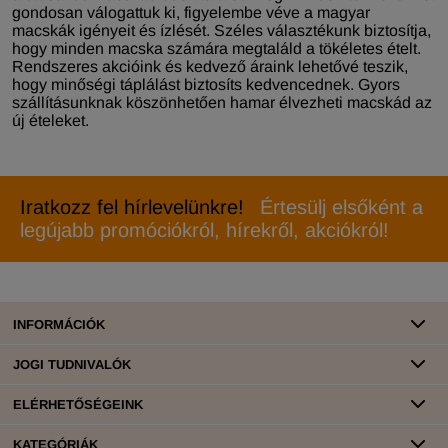
gondosan válogattuk ki, figyelembe véve a magyar
macskák igényeit és ízlését. Széles választékunk biztosítja,
hogy minden macska számára megtaláld a tökéletes ételt.
Rendszeres akcióink és kedvező áraink lehetővé teszik,
hogy minőségi táplálást biztosíts kedvencednek. Gyors
szállításunknak köszönhetően hamar élvezheti macskád az
új ételeket.
Iratkozz fel hírlevelünkre!
Értesülj elsőként a
legújabb promóciókról, hírekről, akciókról!
INFORMÁCIÓK
JOGI TUDNIVALÓK
ELÉRHETŐSÉGEINK
KATEGÓRIÁK