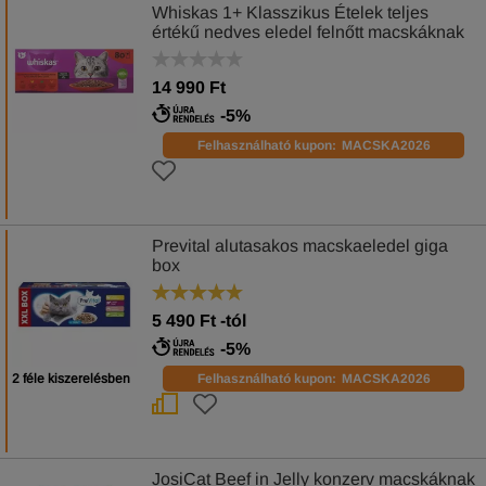
Whiskas 1+ Klasszikus Ételek teljes
értékű nedves eledel felnőtt macskáknak
80 x 85 g (6,8 kg)
14 990 Ft
-5%
Felhasználható kupon:
MACSKA2026
Prevital alutasakos macskaeledel giga
box
5 490
Ft
-tól
-5%
2 féle kiszerelésben
Felhasználható kupon:
MACSKA2026
JosiCat Beef in Jelly konzerv macskáknak