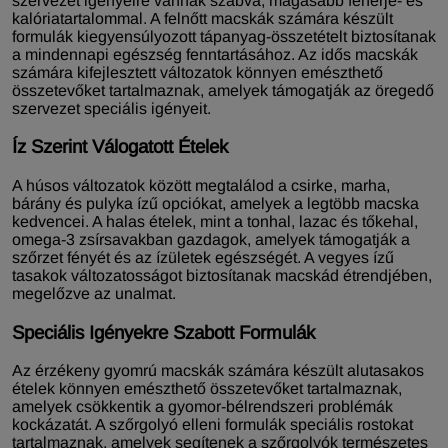
szervezet igényeire vannak szabva, magasabb fehérje- és
kalóriatartalommal. A felnőtt macskák számára készült
formulák kiegyensúlyozott tápanyag-összetételt biztosítanak
a mindennapi egészség fenntartásához. Az idős macskák
számára kifejlesztett változatok könnyen emészthető
összetevőket tartalmaznak, amelyek támogatják az öregedő
szervezet speciális igényeit.
Íz Szerint Válogatott Ételek
A húsos változatok között megtalálod a csirke, marha,
bárány és pulyka ízű opciókat, amelyek a legtöbb macska
kedvencei. A halas ételek, mint a tonhal, lazac és tőkehal,
omega-3 zsírsavakban gazdagok, amelyek támogatják a
szőrzet fényét és az ízületek egészségét. A vegyes ízű
tasakok változatosságot biztosítanak macskád étrendjében,
megelőzve az unalmat.
Speciális Igényekre Szabott Formulák
Az érzékeny gyomrú macskák számára készült alutasakos
ételek könnyen emészthető összetevőket tartalmaznak,
amelyek csökkentik a gyomor-bélrendszeri problémák
kockázatát. A szőrgolyó elleni formulák speciális rostokat
tartalmaznak, amelyek segítenek a szőrgolyók természetes