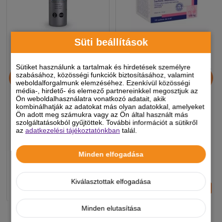
Süti beállítások
Sütiket használunk a tartalmak és hirdetések személyre
Aptus Omega 250 ml
Megaderm kondicionáló 4
szabásához, közösségi funkciók biztosításához, valamint
ml 28x
weboldalforgalmunk elemzéséhez. Ezenkívül közösségi
média-, hirdető- és elemező partnereinkkel megosztjuk az
Ön weboldalhasználatra vonatkozó adatait, akik
kombinálhatják az adatokat más olyan adatokkal, amelyeket
Ön adott meg számukra vagy az Ön által használt más
8 990 Ft
6 490 Ft
szolgáltatásokból gyűjtöttek. További információt a sütikről
-5%
-5%
az
adatkezelési tájékoztatónkban
talál.
Készleten, várható szállítás 1-3
Készleten, várható szállítás 1-3
Minden elfogadása
munkanap
munkanap
Kiválasztottak elfogadása
-
+
-
+
KOSÁRBA
KOSÁRBA
Minden elutasítása