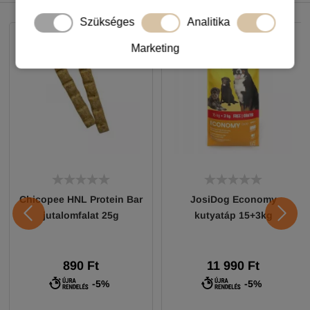
NEKED AJÁNLJUK
Szükséges
Analitika
Marketing
Chicopee HNL Protein Bar
JosiDog Economy
jutalomfalat 25g
kutyatáp 15+3kg
890 Ft
11 990 Ft
-5%
-5%