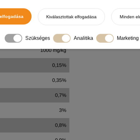
elfogadása
Kiválasztottak elfogadása
Minden el
Mennyiség
700 mg/kg
Szükséges
Analitika
Marketing
1000 mg/kg
0,15%
0,35%
0,7%
3%
0,8%