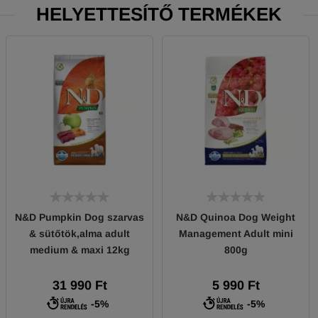
HELYETTESÍTŐ TERMÉKEK
N&D Pumpkin Dog szarvas
N&D Quinoa Dog Weight
& sütőtök,alma adult
Management Adult mini
medium & maxi 12kg
800g
31 990 Ft
5 990 Ft
-5%
-5%