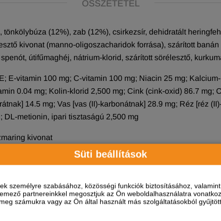
ÖSSZETÉTEL
 tönkölybúza (12%), zab (12%), csirkezsír, dehidratált heringfehérj
lesztő kivonat (manno-oligoszacharidok forrása), szárított banán (
t spenót, útifűmaghéj, nátrium-klorid, szárított sörélesztő, kurku
NE; E-vitamin 100 mg; C-vitamin 100 mg; Niacin 25 mg; Kalcium-
amin 0.04 mg; Kolin-klorid 2,500 mg; Cink (cink-oxid) 86.7 mg;
rátnak] 14.5 mg; Vas [vas (II)-karbonátnak] 28.9 mg; Réz [réz (II
; DL-metionin, ipari tisztaságú 2,500 mg
zmaring kivonat
Süti beállítások
onatok
16.00%; Nyersrost 2.70%; Nedvesség 9.00%; Nyershamu 7.50%
ések személyre szabásához, közösségi funkciók biztosításához, valami
; Kondroitin-szulfát 700 mg/kg
elemező partnereinkkel megosztjuk az Ön weboldalhasználatra vonatkozó
eg számukra vagy az Ön által használt más szolgáltatásokból gyűjtötte
BELTARTALOM