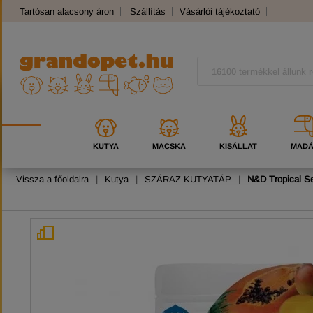
Tartósan alacsony áron
Szállítás
Vásárlói tájékoztató
Panaszkezelés
Kutyafajták
Macskafajták
KUTYA
MACSKA
KISÁLLAT
MAD
Vissza a főoldalra
|
Kutya
|
SZÁRAZ KUTYATÁP
|
N&D Tropical S