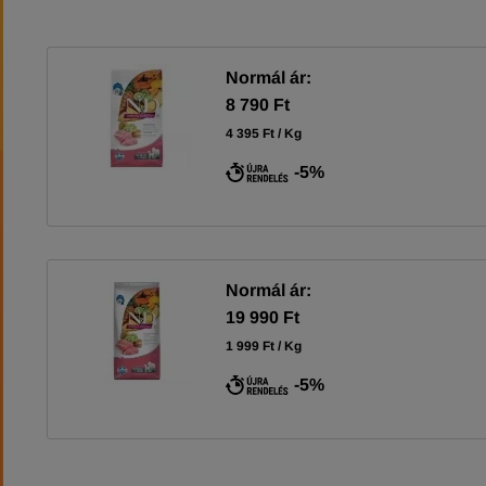
Normál ár:
8 790 Ft
4 395 Ft / Kg
-5%
Normál ár:
19 990 Ft
1 999 Ft / Kg
-5%