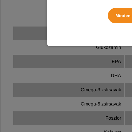
Minden 
Megnevezés
Kondroitin-szulfát
Glükozamin
EPA
DHA
Omega-3 zsírsavak
Omega-6 zsírsavak
Foszfor