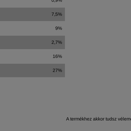
0,9%
7,5%
9%
2,7%
16%
27%
A termékhez akkor tudsz vélemé