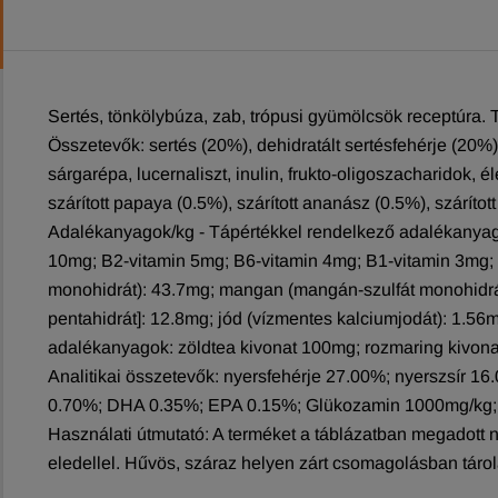
Sertés, tönkölybúza, zab, trópusi gyümölcsök receptúra. Te
Összetevők: sertés (20%), dehidratált sertésfehérje (20%), 
sárgarépa, lucernaliszt, inulin, frukto-oligoszacharidok, é
szárított papaya (0.5%), szárított ananász (0.5%), szárítot
Adalékanyagok/kg - Tápértékkel rendelkező adalékanyag
10mg; B2-vitamin 5mg; B6-vitamin 4mg; B1-vitamin 3mg; bi
monohidrát): 43.7mg; mangan (mangán-szulfát monohidrát): 
pentahidrát]: 12.8mg; jód (vízmentes kalciumjodát): 1.56m
adalékanyagok: zöldtea kivonat 100mg; rozmaring kivonat
Analitikai összetevők: nyersfehérje 27.00%; nyerszsír
0.70%; DHA 0.35%; EPA 0.15%; Glükozamin 1000mg/kg; k
Használati útmutató: A terméket a táblázatban megadott 
eledellel. Hűvös, száraz helyen zárt csomagolásban tárola