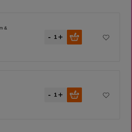
um &
-
+
-
+