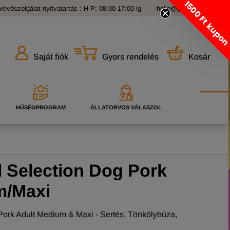
1500 Ft kupo
Vevőszolgálat nyitvatartás : H-P: 08:00-17:00-ig
hello@grandopet.hu
Gyors rendelés
Kosár
Saját fiók
HŰSÉGPROGRAM
ÁLLATORVOS VÁLASZOL
 Selection Dog Pork
m/Maxi
ork Adult Medium & Maxi - Sertés, Tönkölybúza,