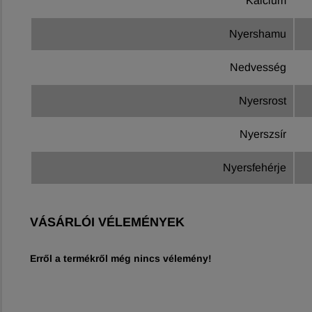
Kalcium
Nyershamu
Nedvesség
Nyersrost
Nyerszsír
Nyersfehérje
VÁSÁRLÓI VÉLEMÉNYEK
Erről a termékről még nincs vélemény!