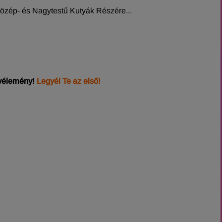
Közép- és Nagytestű Kutyák Részére...
 vélemény!
Legyél Te az első!