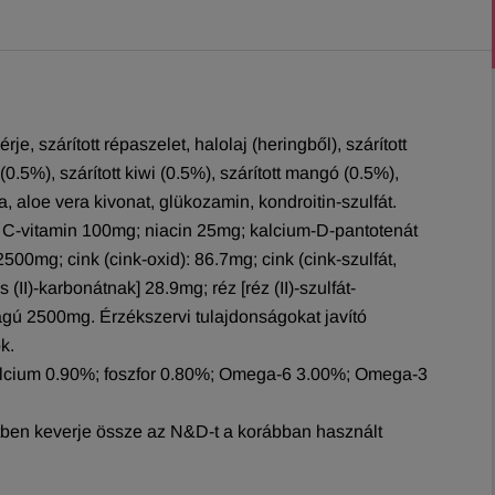
e, szárított répaszelet, halolaj (heringből), szárított
0.5%), szárított kiwi (0.5%), szárított mangó (0.5%),
ma, aloe vera kivonat, glükozamin, kondroitin-szulfát.
C-vitamin 100mg; niacin 25mg; kalcium-D-pantotenát
00mg; cink (cink-oxid): 86.7mg; cink (cink-szulfát,
II)-karbonátnak] 28.9mg; réz [réz (II)-szulfát-
ságú 2500mg. Érzékszervi tulajdonságokat javító
k.
kalcium 0.90%; foszfor 0.80%; Omega-6 3.00%; Omega-3
etben keverje össze az N&D-t a korábban használt