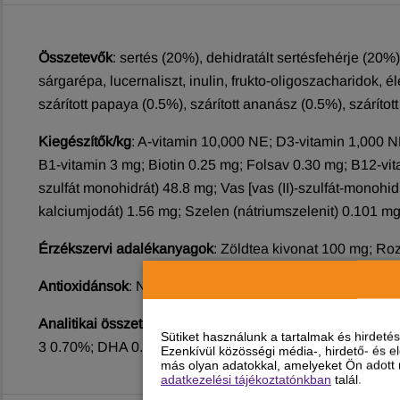
Összetevők
: sertés (20%), dehidratált sertésfehérje (20%),
sárgarépa, lucernaliszt, inulin, frukto-oligoszacharidok, é
szárított papaya (0.5%), szárított ananász (0.5%), szárítot
Kiegészítők/kg
: A-vitamin 10,000 NE; D3-vitamin 1,000 
B1-vitamin 3 mg; Biotin 0.25 mg; Folsav 0.30 mg; B12-vit
szulfát monohidrát) 48.8 mg; Vas [vas (II)-szulfát-monohid
kalciumjodát) 1.56 mg; Szelen (nátriumszelenit) 0.101 mg
Érzékszervi adalékanyagok
: Zöldtea kivonat 100 mg; Ro
Antioxidánsok
: Növényi olajokból származó tokoferol kiv
Analitikai összetevők
: Nyersfehérje 27.00%; Nyerszsír 
Sütiket használunk a tartalmak és hirdet
3 0.70%; DHA 0.35%; EPA 0.15%; Glükozamin 1,000 mg/kg
Ezenkívül közösségi média-, hirdető- és 
más olyan adatokkal, amelyeket Ön adott m
adatkezelési tájékoztatónkban
talál.