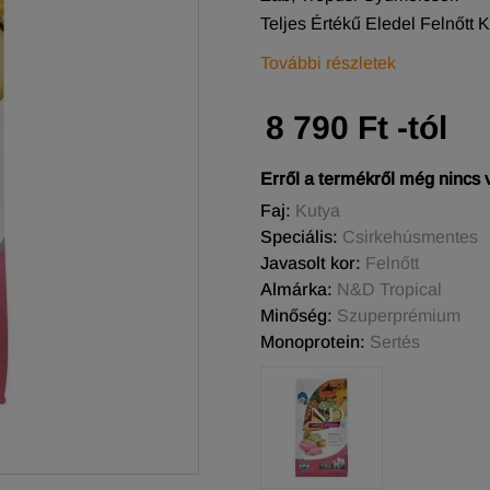
Teljes Értékű Eledel Felnőtt 
További részletek
8 790 Ft -tól
Erről a termékről még nincs
Faj:
Kutya
Speciális:
Csirkehúsmentes
Javasolt kor:
Felnőtt
Almárka:
N&D Tropical
Minőség:
Szuperprémium
Monoprotein:
Sertés