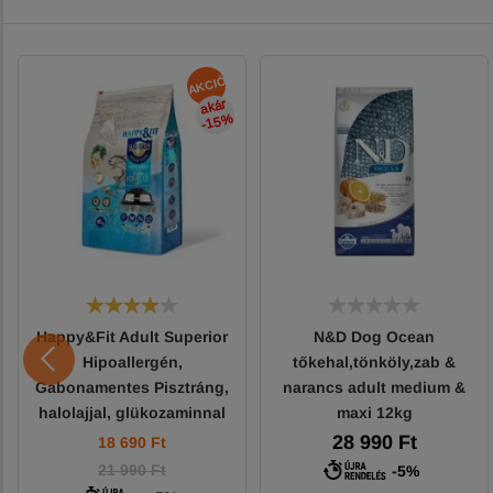
AKCIÓ
akár
-15
%
Happy&Fit Adult Superior
N&D Dog Ocean
Hipoallergén,
tőkehal,tönköly,zab &
Gabonamentes Pisztráng,
narancs adult medium &
halolajjal, glükozaminnal
maxi 12kg
10kg
28 990 Ft
18 690
Ft
21 990 Ft
-5%