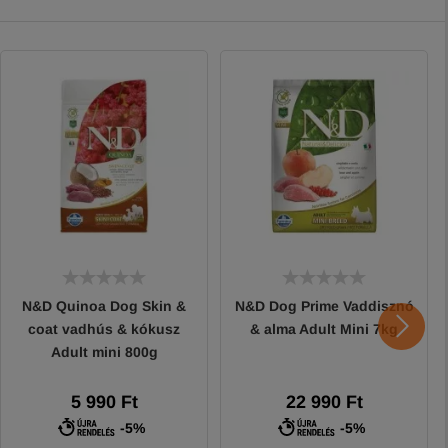
N&D Quinoa Dog Skin &
N&D Dog Prime Vaddisznó
coat vadhús & kókusz
& alma Adult Mini 7kg
Adult mini 800g
5 990 Ft
22 990 Ft
-5%
-5%