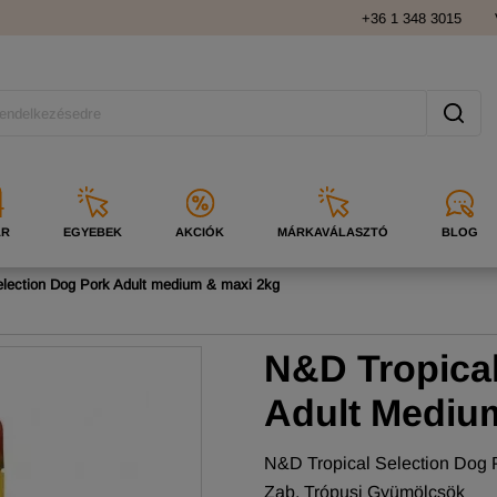
+36 1 348 3015
ÁR
EGYEBEK
AKCIÓK
MÁRKAVÁLASZTÓ
BLOG
election Dog Pork Adult medium & maxi 2kg
N&D Tropical
Adult Mediu
N&D Tropical Selection Dog P
Zab, Trópusi Gyümölcsök