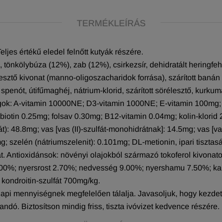
TERMÉKLEÍRÁS
ljes értékű eledel felnőtt kutyák részére.
tönkölybúza (12%), zab (12%), csirkezsír, dehidratált heringfehérj
lesztő kivonat (manno-oligoszacharidok forrása), szárított banán (
t spenót, útifűmaghéj, nátrium-klorid, szárított sörélesztő, kurku
ok: A-vitamin 10000NE; D3-vitamin 1000NE; E-vitamin 100mg; 
otin 0.25mg; folsav 0.30mg; B12-vitamin 0.04mg; kolin-klorid 25
48.8mg; vas [vas (II)-szulfát-monohidrátnak]: 14.5mg; vas [vas (
g; szelén (nátriumszelenit): 0.101mg; DL-metionin, ipari tiszta
. Antioxidánsok: növényi olajokból származó tokoferol kivonato
 16.00%; nyersrost 2.70%; nedvesség 9.00%; nyershamu 7.50%; 
ondroitin-szulfát 700mg/kg.
napi mennyiségnek megfelelően tálalja. Javasoljuk, hogy kezd
ndó. Biztosítson mindig friss, tiszta ivóvizet kedvence részére.