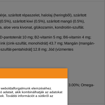
e, szárított répaszelet, halolaj (heringből), szárított
0.5%), szárított kiwi (0.5%), szárított mangó (0.5%),
ma, aloe vera kivonat, glükozamin, kondroitin-szulfát.
D-pantotenát 10 mg; B2-vitamin 5 mg; B6-vitamin 4 mg;
 Cink (cink-szulfát, monohidrát) 43.7 mg; Mangán (mangán-
)-szulfát-pentahidrát] 12.8 mg; Jód (vízmentes
; Kalcium 0.90%; Foszfor 0.80%; Omega-6 3.00%; Omega-
nt weboldalforgalmunk elemzéséhez.
 adatait, akik kombinálhatják az adatokat
k. További információt a sütikről az