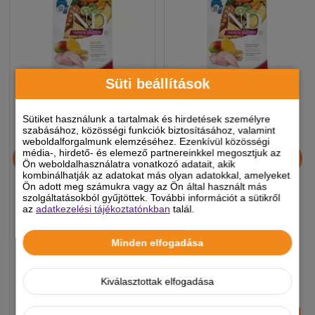
Süti beállítások
Sütiket használunk a tartalmak és hirdetések személyre
szabásához, közösségi funkciók biztosításához, valamint
weboldalforgalmunk elemzéséhez. Ezenkívül közösségi
N&D Tropical Selection
N&D Tropical Selection
média-, hirdető- és elemező partnereinkkel megosztjuk az
Cat Chicken Neutered
Cat Chicken Adult 300g
Ön weboldalhasználatra vonatkozó adatait, akik
kombinálhatják az adatokat más olyan adatokkal, amelyeket
Adult 300g
Ön adott meg számukra vagy az Ön által használt más
szolgáltatásokból gyűjtöttek. További információt a sütikről
az
adatkezelési tájékoztatónkban
talál.
2 190 Ft
2 190 Ft
-5%
-5%
Minden elfogadása
Készleten, várható szállítás 1-3
Készleten, várható szállítás 1-3
munkanap
munkanap
Kiválasztottak elfogadása
-
+
-
+