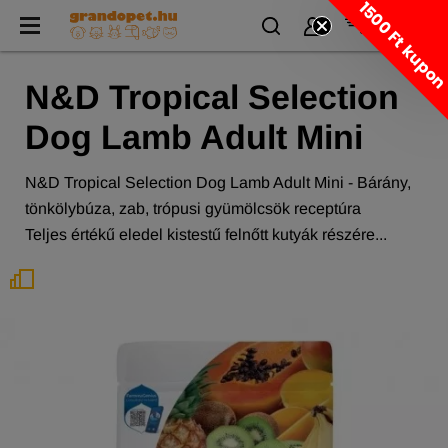
1500 Ft kupo
N&D Tropical Selection
Dog Lamb Adult Mini
N&D Tropical Selection Dog Lamb Adult Mini - Bárány,
tönkölybúza, zab, trópusi gyümölcsök receptúra
Teljes értékű eledel kistestű felnőtt kutyák részére...