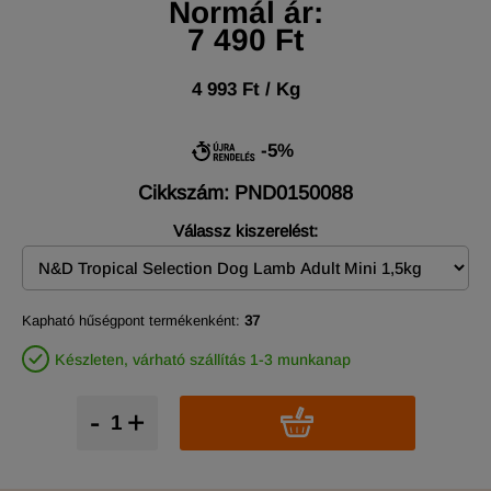
Normál ár:
7 490 Ft
4 993 Ft / Kg
-5%
Cikkszám: PND0150088
Válassz kiszerelést:
Kapható hűségpont termékenként:
37
Készleten, várható szállítás 1-3 munkanap
-
+