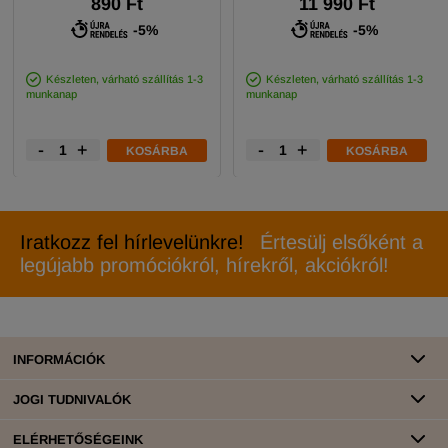
890 Ft
11 990 Ft
-5%
-5%
Készleten, várható szállítás 1-3
Készleten, várható szállítás 1-3
munkanap
munkanap
-
+
-
+
KOSÁRBA
KOSÁRBA
Iratkozz fel hírlevelünkre!
Értesülj elsőként a
legújabb promóciókról, hírekről, akciókról!
INFORMÁCIÓK
JOGI TUDNIVALÓK
ELÉRHETŐSÉGEINK