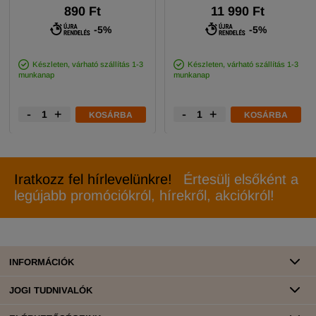
890 Ft
11 990 Ft
-5%
-5%
Készleten, várható szállítás 1-3
Készleten, várható szállítás 1-3
munkanap
munkanap
-
+
-
+
KOSÁRBA
KOSÁRBA
Iratkozz fel hírlevelünkre!
Értesülj elsőként a
legújabb promóciókról, hírekről, akciókról!
INFORMÁCIÓK
JOGI TUDNIVALÓK