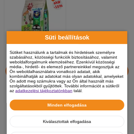
akár
-15
%
Süti beállítások
Sütiket használunk a tartalmak és hirdetések személyre
szabásához, közösségi funkciók biztosításához, valamint
weboldalforgalmunk elemzéséhez. Ezenkívül közösségi
-Happy&Fit Superior Adult
média-, hirdető- és elemező partnereinkkel megosztjuk az
Ön weboldalhasználatra vonatkozó adatait, akik
Hipoallergén,
kombinálhatják az adatokat más olyan adatokkal, amelyeket
Gabonamentes Bárány
Ön adott meg számukra vagy az Ön által használt más
édesburgonyával 10kg
szolgáltatásokból gyűjtöttek. További információt a sütikről
az
adatkezelési tájékoztatónkban
talál.
20 390
Ft
23 990 Ft
Minden elfogadása
-5%
Készleten, várható szállítás 1-3
munkanap
Kiválasztottak elfogadása