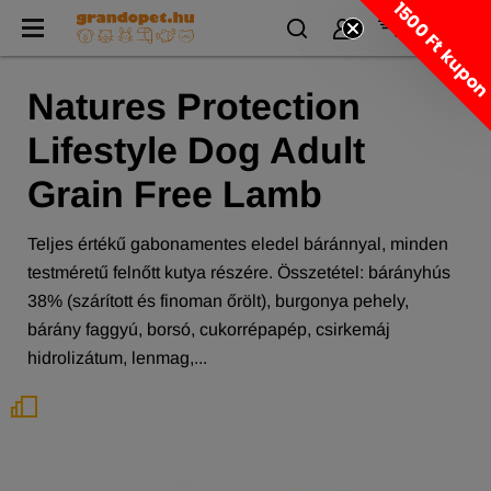
1500 Ft kupo
Natures Protection
Lifestyle Dog Adult
Grain Free Lamb
Teljes értékű gabonamentes eledel báránnyal, minden
testméretű felnőtt kutya részére. Összetétel: bárányhús
38% (szárított és finoman őrölt), burgonya pehely,
bárány faggyú, borsó, cukorrépapép, csirkemáj
hidrolizátum, lenmag,...