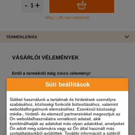
-
+
Még 1 db van raktáron!
TERMÉKLEÍRÁS
VÁSÁRLÓI VÉLEMÉNYEK
Erről a termékről még nincs vélemény!
Süti beállítások
A termékhez akkor tudsz véleményt írni, ha
regisztrált és bejelentkezett
felhasználó vagy!
Sütiket használunk a tartalmak és hirdetések személyre
szabásához, közösségi funkciók biztosításához, valamint
weboldalforgalmunk elemzéséhez. Ezenkívül közösségi
média-, hirdető- és elemező partnereinkkel megosztjuk az
NEKED AJÁNLJUK
Ön weboldalhasználatra vonatkozó adatait, akik
kombinálhatják az adatokat más olyan adatokkal, amelyeket
Ön adott meg számukra vagy az Ön által használt más
szolgáltatásokból gyűjtöttek. További információt a sütikről