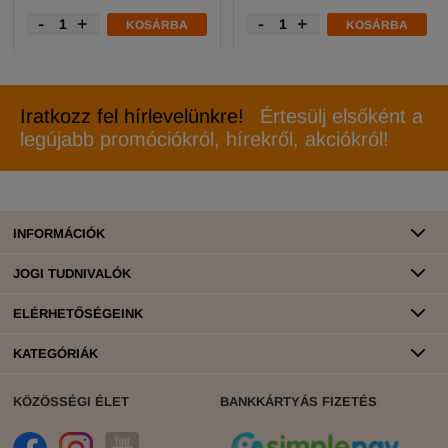
-
+
-
+
KOSÁRBA
KOSÁRBA
Iratkozz fel hírlevelünkre!
Értesülj elsőként a
legújabb promóciókról, hírekről, akciókról!
INFORMÁCIÓK
JOGI TUDNIVALÓK
ELÉRHETŐSÉGEINK
KATEGÓRIÁK
KÖZÖSSÉGI ÉLET
BANKKÁRTYÁS FIZETÉS