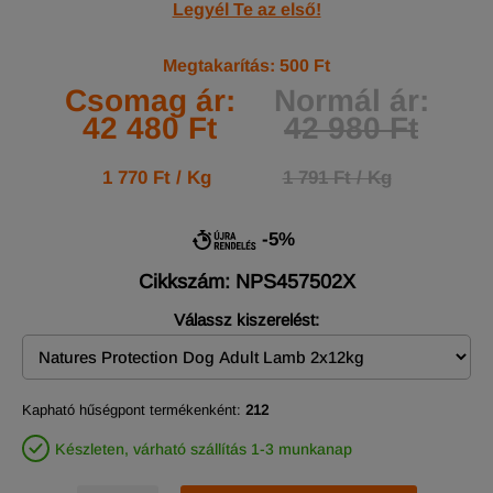
Legyél Te az első!
Megtakarítás: 500 Ft
Csomag ár:
Normál ár:
42 480 Ft
42 980 Ft
1 770 Ft / Kg
1 791 Ft / Kg
-5%
Cikkszám: NPS457502X
Válassz kiszerelést:
Kapható hűségpont termékenként:
212
Készleten, várható szállítás 1-3 munkanap