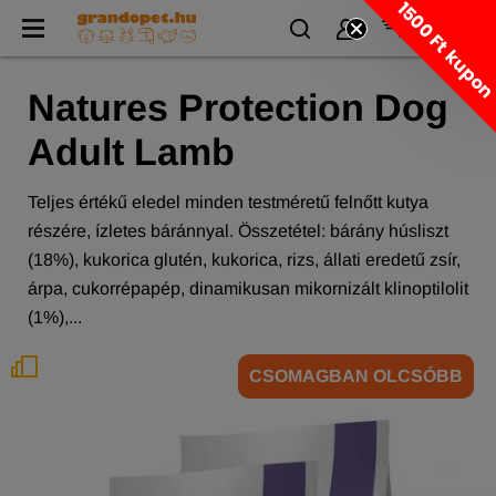
1500 Ft kupo
Natures Protection Dog
Adult Lamb
Teljes értékű eledel minden testméretű felnőtt kutya
részére, ízletes báránnyal. Összetétel: bárány húsliszt
(18%), kukorica glutén, kukorica, rizs, állati eredetű zsír,
árpa, cukorrépapép, dinamikusan mikornizált klinoptilolit
(1%),...
CSOMAGBAN OLCSÓBB