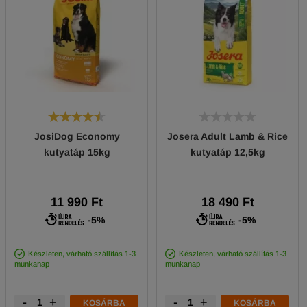
JosiDog Economy
Josera Adult Lamb & Rice
kutyatáp 15kg
kutyatáp 12,5kg
11 990 Ft
18 490 Ft
-5%
-5%
Készleten, várható szállítás 1-3
Készleten, várható szállítás 1-3
munkanap
munkanap
-
+
-
+
KOSÁRBA
KOSÁRBA