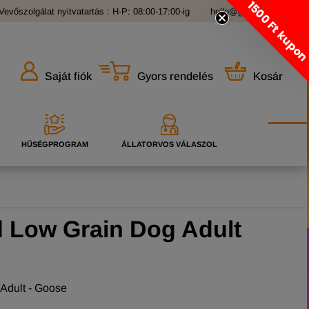
1500 Ft kupo
Vevőszolgálat nyitvatartás : H-P: 08:00-17:00-ig
hello@grandopet.hu
Gyors rendelés
Kosár
Saját fiók
HŰSÉGPROGRAM
ÁLLATORVOS VÁLASZOL
 Low Grain Dog Adult
Adult - Goose