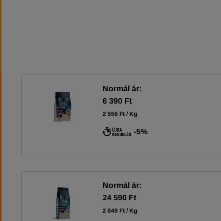
Normál ár:
6 390 Ft
2 556 Ft / Kg
-5%
Normál ár:
24 590 Ft
2 049 Ft / Kg