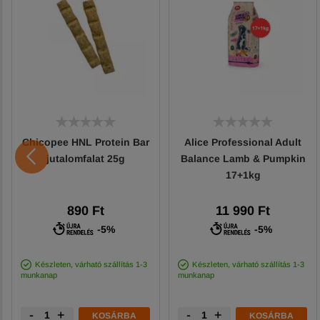
Chicopee HNL Protein Bar
Alice Professional Adult
jutalomfalat 25g
Balance Lamb & Pumpkin
17+1kg
890 Ft
11 990 Ft
-5%
-5%
Készleten, várható szállítás 1-3
Készleten, várható szállítás 1-3
munkanap
munkanap
-
+
-
+
KOSÁRBA
KOSÁRBA