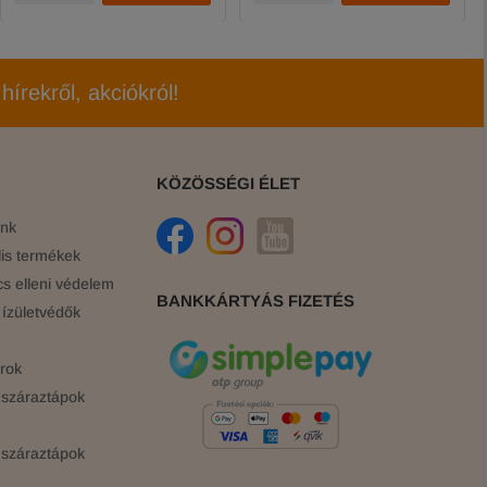
hírekről, akciókról!
KÖZÖSSÉGI ÉLET
ink
is termékek
cs elleni védelem
BANKKÁRTYÁS FIZETÉS
ízületvédők
rok
száraztápok
száraztápok