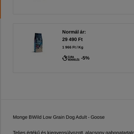
Normál ár:
29 490 Ft
1 966 Ft / Kg
-5%
Monge BWild Low Grain Dog Adult - Goose
Teljes értékű és kiegyensúlyozott, alacsony gabonatartal