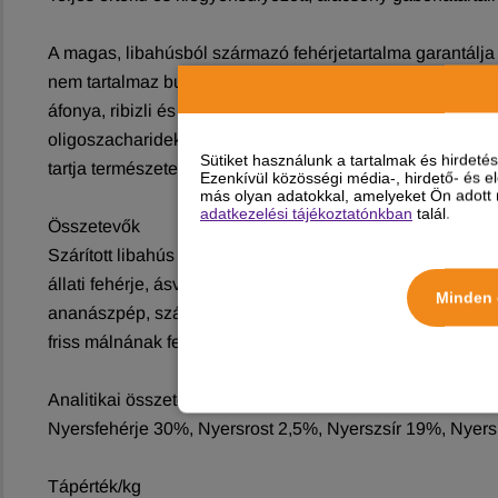
A magas, libahúsból származó fehérjetartalma garantálja 
nem tartalmaz burgonyát. A lenmag fontos Omega-3 forrás
áfonya, ribizli és málna, valamint a sárgarépa, melyek 
oligoszacharidekkel (XOS), valamint probiotikumokkal gazda
Sütiket használunk a tartalmak és hirdet
tartja természetes ösztönét. Mesterséges színezéket és ta
Ezenkívül közösségi média-, hirdető- és 
más olyan adatokkal, amelyeket Ön adott m
adatkezelési tájékoztatónkban
talál.
Összetevők
Szárított libahús (38%), állati zsiradék 16% (99,5% tisztas
állati fehérje, ásványi anyagok, sörélesztő, szárított tojá
Minden 
ananászpép, szárított almapép, szárított áfonyapép 0,5% (4
friss málnának felel meg), xylo-oligoszacharidek (XOS 0,3
Analitikai összetétel
Nyersfehérje 30%, Nyersrost 2,5%, Nyerszsír 19%, Nyersh
Tápérték/kg