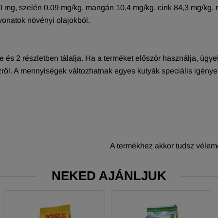
mg, szelén 0.09 mg/kg, mangán 10,4 mg/kg, cink 84,3 mg/kg, ré
ivonatok növényi olajokból.
 és 2 részletben tálalja. Ha a terméket először használja, ügye
ízről. A mennyiségek változhatnak egyes kutyák speciális igény
A termékhez akkor tudsz vélemé
NEKED AJÁNLJUK