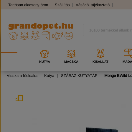
Tartósan alacsony áron
Szállítás
Vásárlói tájékoztató
Panaszkezelés
Kutyafajták
Macskafajták
KUTYA
MACSKA
KISÁLLAT
MAD
Vissza a főoldalra
|
Kutya
|
SZÁRAZ KUTYATÁP
|
Monge BWild Low