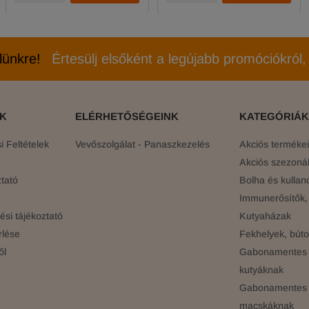
elünkre!
Értesülj elsőként a legújabb promóciókról, 
ÓK
ELÉRHETŐSÉGEINK
KATEGÓRIÁK
 Feltételek
Vevőszolgálat - Panaszkezelés
Akciós terméke
Akciós szezonál
tató
Bolha és kullan
Immunerősítők, 
si tájékoztató
Kutyaházak
rlése
Fekhelyek, búto
ől
Gabonamentes 
kutyáknak
Gabonamentes 
macskáknak