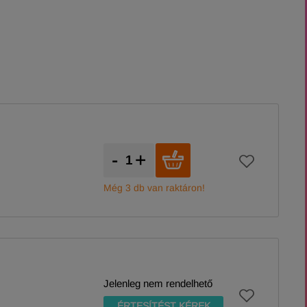
-
+
Még 3 db van raktáron!
Jelenleg nem rendelhető
ÉRTESÍTÉST KÉREK