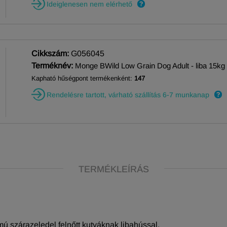
Ideiglenesen nem elérhető
Cikkszám:
G056045
Terméknév:
Monge BWild Low Grain Dog Adult - liba 15kg
Kapható hűségpont termékenként:
147
Rendelésre tartott, várható szállítás 6-7 munkanap
TERMÉKLEÍRÁS
mú szárazeledel felnőtt kutyáknak libahússal.