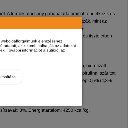
önét. A termék alacsony gabonatartalommal rendelkezik és
t az olyan gyümölcsök és zöldségek fokozzák, mint az
ngán-oligoszacharidekel (M.O.S.) és Xylo-
ést. A recept biztosítja az állat jólétét és tiszteletben
nt weboldalforgalmunk elemzéséhez.
 adatait, akik kombinálhatják az adatokat
k. További információt a sütikről az
5%), zabfélék (4%), szárított cukorrépapép, hidrolizált
pép (1%), borsó rost, yucca schidigera, spirulina, szárított
utasítása
riss ribizlinek felel meg), szárított málnapép 0,5% (4,3%
jfehérje por.
írsavak: 3%. Energiatartalom: 4250 kcal/kg.