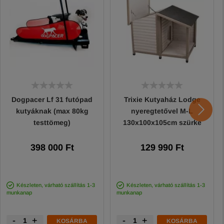
Dogpacer Lf 31 futópad
Trixie Kutyaház Lodge
kutyáknak (max 80kg
nyeregtetővel M-L
testtömeg)
130x100x105cm szürke
398 000 Ft
129 990 Ft
Készleten, várható szállítás 1-3
Készleten, várható szállítás 1-3
munkanap
munkanap
-
+
-
+
KOSÁRBA
KOSÁRBA