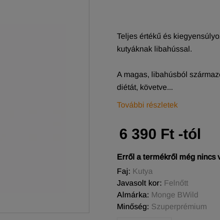
Teljes értékű és kiegyensúlyo
kutyáknak libahússal.
A magas, libahúsból származó
diétát, követve...
További részletek
6 390 Ft -tól
Erről a termékről még nincs
Faj:
Kutya
Javasolt kor:
Felnőtt
Almárka:
Monge BWild
Minőség:
Szuperprémium