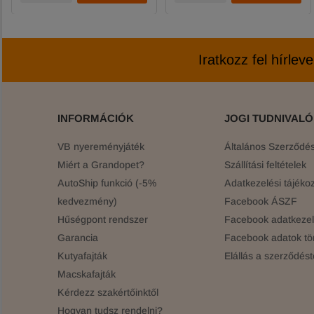
Iratkozz fel hírlev
INFORMÁCIÓK
JOGI TUDNIVAL
VB nyereményjáték
Általános Szerződési
Miért a Grandopet?
Szállítási feltételek
AutoShip funkció (-5%
Adatkezelési tájékoz
kedvezmény)
Facebook ÁSZF
Hűségpont rendszer
Facebook adatkezelé
Garancia
Facebook adatok tö
Kutyafajták
Elállás a szerződést
Macskafajták
Kérdezz szakértőinktől
Hogyan tudsz rendelni?