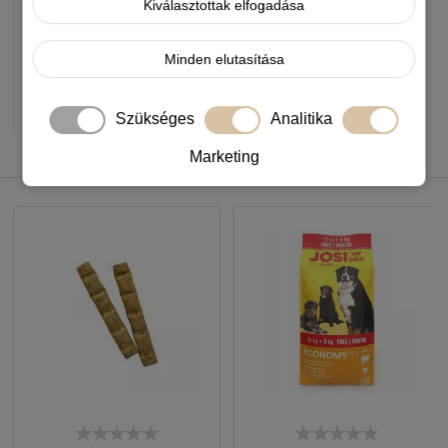
Kiválasztottak elfogadása
Készleten, várható szállítás 1-3
munkanap
Minden elutasítása
-
+
KOSÁRBA
Szükséges
Analitika
Marketing
NEKED AJÁNLJUK