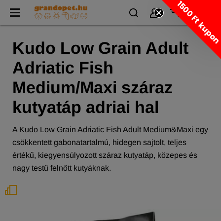
1500 Ft kupo
Kudo Low Grain Adult
Adriatic Fish
Medium/Maxi száraz
kutyatáp adriai hal
A Kudo Low Grain Adriatic Fish Adult Medium&Maxi egy
csökkentett gabonatartalmú, hidegen sajtolt, teljes
értékű, kiegyensúlyozott száraz kutyatáp, közepes és
nagy testű felnőtt kutyáknak.