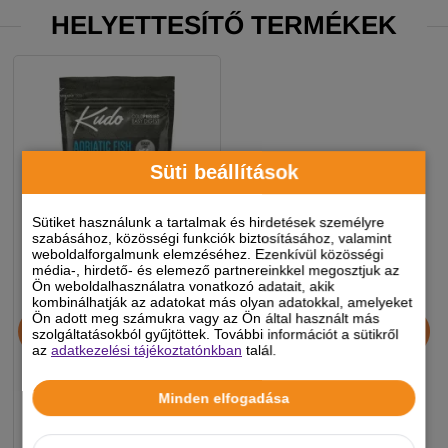
HELYETTESÍTŐ TERMÉKEK
Süti beállítások
Sütiket használunk a tartalmak és hirdetések személyre
szabásához, közösségi funkciók biztosításához, valamint
weboldalforgalmunk elemzéséhez. Ezenkívül közösségi
média-, hirdető- és elemező partnereinkkel megosztjuk az
Ön weboldalhasználatra vonatkozó adatait, akik
kombinálhatják az adatokat más olyan adatokkal, amelyeket
Kudo Low Grain
Ön adott meg számukra vagy az Ön által használt más
szolgáltatásokból gyűjtöttek. További információt a sütikről
Senior/Light Adriatic Fish
az
adatkezelési tájékoztatónkban
talál.
száraz kutyatáp adriai hal
3kg
Minden elfogadása
8 490 Ft
-5%