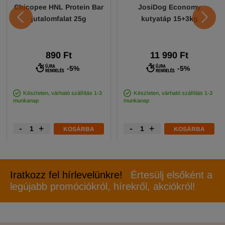
Chicopee HNL Protein Bar
JosiDog Economy
jutalomfalat 25g
kutyatáp 15+3kg
890 Ft
11 990 Ft
-5%
-5%
Készleten, várható szállítás 1-3
Készleten, várható szállítás 1-3
munkanap
munkanap
-
+
-
+
KOSÁRBA
KOSÁRBA
Iratkozz fel hírlevelünkre!
Értesülj elsőként a
legújabb promóciókról, hírekről, akciókról!