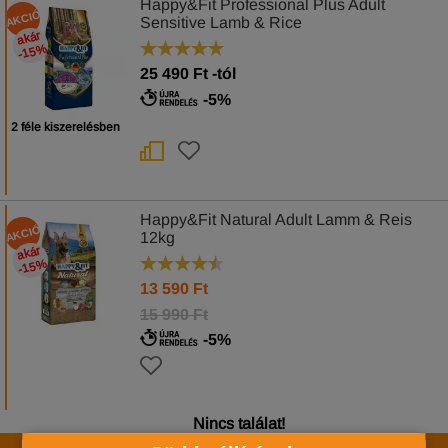
Happy&Fit Professional Plus Adult
AKCIÓ
Sensitive Lamb & Rice
akár
-15
%
25 490
Ft
-tól
-5%
2 féle kiszerelésben
Happy&Fit Natural Adult Lamm & Reis
AKCIÓ
12kg
akár
-15
%
13 590
Ft
15 990 Ft
-5%
Nincs találat!