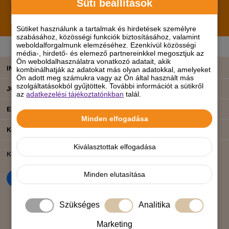
Süti beállítások
Iratkozz fel hírlevelünkre!
Értesülj elsőként a
legújabb promóciókról, hírekről, akciókról!
Sütiket használunk a tartalmak és hirdetések személyre
szabásához, közösségi funkciók biztosításához, valamint
weboldalforgalmunk elemzéséhez. Ezenkívül közösségi
média-, hirdető- és elemező partnereinkkel megosztjuk az
Ön weboldalhasználatra vonatkozó adatait, akik
INFORMÁCIÓK
kombinálhatják az adatokat más olyan adatokkal, amelyeket
Ön adott meg számukra vagy az Ön által használt más
szolgáltatásokból gyűjtöttek. További információt a sütikről
JOGI TUDNIVALÓK
az
adatkezelési tájékoztatónkban
talál.
ELÉRHETŐSÉGEINK
Minden elfogadása
KATEGÓRIÁK
Kiválasztottak elfogadása
KÖZÖSSÉGI ÉLET
BANKKÁRTYÁS FIZETÉS
Minden elutasítása
Szükséges
Analitika
Marketing