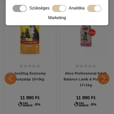
NEKED AJÁNLJUK
Szükséges
Analitika
Marketing
JosiDog Economy
Alice Professional Adult
kutyatáp 15+3kg
Balance Lamb & Pumpkin
17+1kg
11 990 Ft
11 990 Ft
-5%
-5%