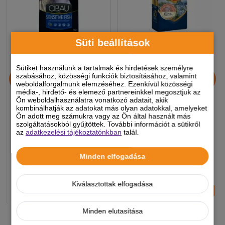
Süti beállítások
Sütiket használunk a tartalmak és hirdetések személyre
Cibau Sensitive Adult Fish
Happy&Fit Professional
szabásához, közösségi funkciók biztosításához, valamint
Medium&maxi 12+2kg
Plus Adult Sensitive
weboldalforgalmunk elemzéséhez. Ezenkívül közösségi
média-, hirdető- és elemező partnereinkkel megosztjuk az
Salmon & Rice 18kg
Ön weboldalhasználatra vonatkozó adatait, akik
kombinálhatják az adatokat más olyan adatokkal, amelyeket
Ön adott meg számukra vagy az Ön által használt más
19 990 Ft
25 490
Ft
szolgáltatásokból gyűjtöttek. További információt a sütikről
29 990 Ft
-5%
az
adatkezelési tájékoztatónkban
talál.
-5%
Készleten, várható szállítás 1-3
Készleten, várható szállítás 1-3
Minden elfogadása
munkanap
munkanap
Kiválasztottak elfogadása
-
+
-
+
KOSÁRBA
KOSÁRBA
Minden elutasítása