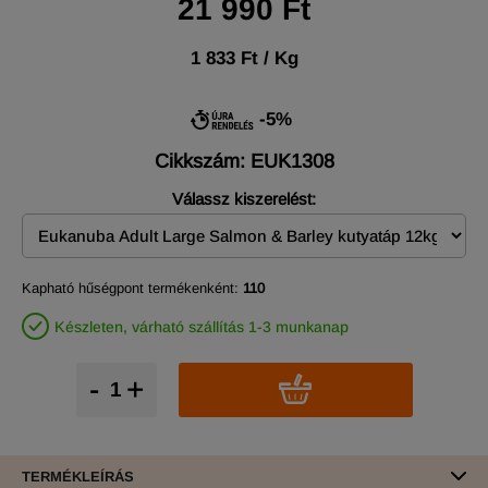
21 990 Ft
1 833 Ft / Kg
-5%
Cikkszám: EUK1308
Válassz kiszerelést:
Kapható hűségpont termékenként:
110
Készleten, várható szállítás 1-3 munkanap
-
+
TERMÉKLEÍRÁS