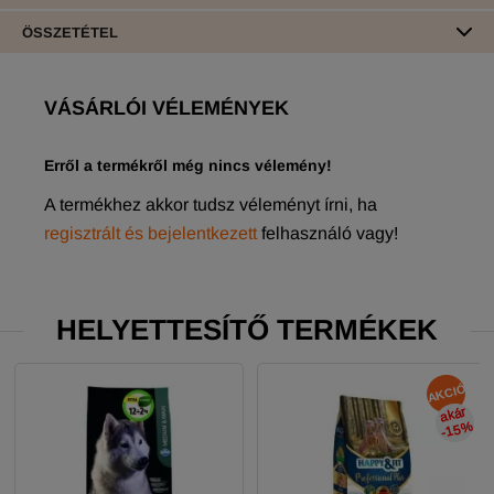
ÖSSZETÉTEL
VÁSÁRLÓI VÉLEMÉNYEK
Erről a termékről még nincs vélemény!
A termékhez akkor tudsz véleményt írni, ha
regisztrált és bejelentkezett
felhasználó vagy!
HELYETTESÍTŐ TERMÉKEK
AKCIÓ
akár
-15
%