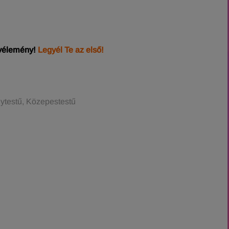
 vélemény!
Legyél Te az első!
gytestű, Közepestestű