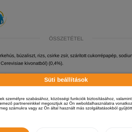
ÖSSZETÉTEL
rkehús, búzaliszt, rizs, csirke zsír, szárított cukorrépapép, sodiu
erevisiae kivonatból) (0,4%).
gok:
A vitamin 10000 IU; D3 vitamin 1000 IU; E vitamin (Alfa-t
Süti beállítások
itamin 3mg; K3 vitamin (M.S.B. 53%) 1mg; H vitamin 0,25mg; fo
n-szulfát monohidrát 150mg; vas-szulfát monohidrát 44mg; vas-
nin 1500mg.
ések személyre szabásához, közösségi funkciók biztosításához, valami
elemező partnereinkkel megosztjuk az Ön weboldalhasználatra vonatkozó
eg számukra vagy az Ön által használt más szolgáltatásokból gyűjtötte
ehérje 24,00%, nyers zsírok és olajok 12%, nyers rost 3,00%, 