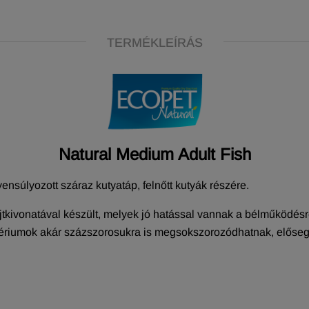
TERMÉKLEÍRÁS
Natural Medium Adult Fish
ensúlyozott száraz kutyatáp, felnőtt kutyák részére.
jtkivonatával készült, melyek jó hatással vannak a bélműködés
ktériumok akár százszorosukra is megsokszorozódhatnak, előse