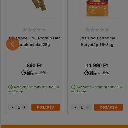
Chicopee HNL Protein Bar
JosiDog Economy
jutalomfalat 25g
kutyatáp 15+3kg
890 Ft
11 990 Ft
-5%
-5%
Készleten, várható szállítás 1-3
Készleten, várható szállítás 1-3
munkanap
munkanap
-
+
-
+
KOSÁRBA
KOSÁRBA