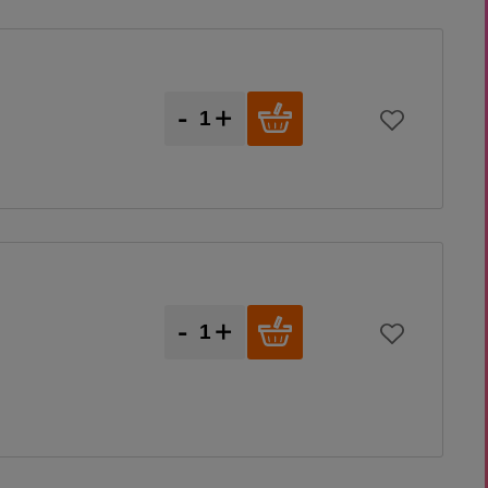
-
+
-
+