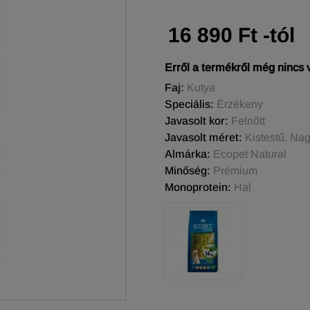
16 890 Ft -tól
Erről a termékről még nincs
Faj:
Kutya
Speciális:
Érzékeny
Javasolt kor:
Felnőtt
Javasolt méret:
Kistestű, Na
Almárka:
Ecopet Natural
Minőség:
Prémium
Monoprotein:
Hal