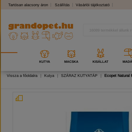
Tartósan alacsony áron
Szállítás
Vásárlói tájékoztató
Panaszkezelés
Kutyafajták
Macskafajták
KUTYA
MACSKA
KISÁLLAT
MAD
Vissza a főoldalra
|
Kutya
|
SZÁRAZ KUTYATÁP
|
Ecopet Natural