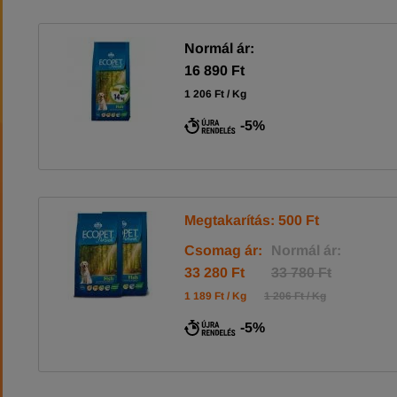
Normál ár:
16 890 Ft
1 206 Ft / Kg
-5%
Megtakarítás: 500 Ft
Csomag ár:
Normál ár:
33 280 Ft
33 780 Ft
1 189 Ft / Kg
1 206 Ft / Kg
-5%