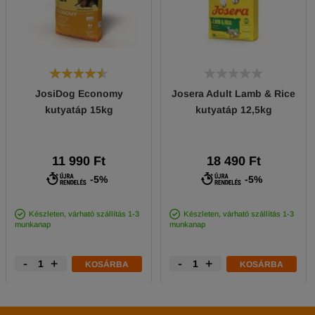
JosiDog Economy
Josera Adult Lamb & Rice
kutyatáp 15kg
kutyatáp 12,5kg
11 990 Ft
18 490 Ft
-5%
-5%
Készleten, várható szállítás 1-3
Készleten, várható szállítás 1-3
munkanap
munkanap
-
+
-
+
KOSÁRBA
KOSÁRBA