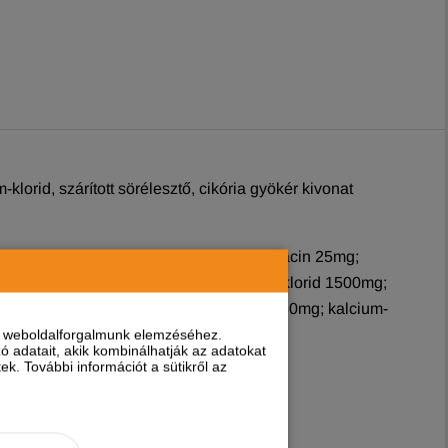
m-klorid, szárított sörélesztő, cikória gyökér kivonat
okoferol 91%) 100mg; C vitamin 100mg; niacin 25mg;
lsav 0,30mg; B12 vitamin 0,04mg; kolin-klorid 1500mg;
karbonát 60mg; réz-szulfát pentahidrát 50mg; kalcium-
nt weboldalforgalmunk elemzéséhez.
 adatait, akik kombinálhatják az adatokat
k. További információt a sütikről az
nyers hamu 8,50%.