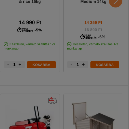
& rice 15kg
Medium 14kg
14 990 Ft
14 359
Ft
16 890 Ft
-5%
-5%
Készleten, várható szállítás 1-3
Készleten, várható szállítás 1-3
munkanap
munkanap
-
+
-
+
KOSÁRBA
KOSÁRBA