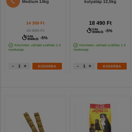
Medium 14kg
kutyatáp 12,5kg
18 490 Ft
14 359
Ft
16 890 Ft
-5%
-5%
Készleten, várható szállítás 1-3
Készleten, várható szállítás 1-3
munkanap
munkanap
-
+
-
+
KOSÁRBA
KOSÁRBA