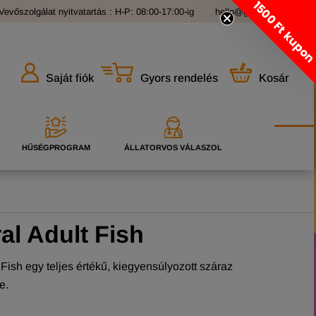
1500 Ft kupo
Vevőszolgálat nyitvatartás : H-P: 08:00-17:00-ig
hello@grandopet.hu
Gyors rendelés
Kosár
Saját fiók
HŰSÉGPROGRAM
ÁLLATORVOS VÁLASZOL
al Adult Fish
ish egy teljes értékű, kiegyensúlyozott száraz
re.