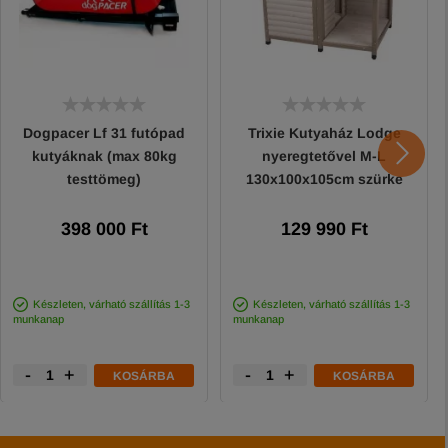
Dogpacer Lf 31 futópad
Trixie Kutyaház Lodge
kutyáknak (max 80kg
nyeregtetővel M-L
testtömeg)
130x100x105cm szürke
398 000 Ft
129 990 Ft
Készleten, várható szállítás 1-3
Készleten, várható szállítás 1-3
munkanap
munkanap
-
+
-
+
KOSÁRBA
KOSÁRBA