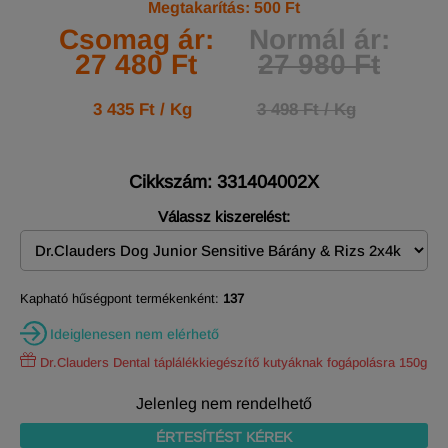
Megtakarítás: 500 Ft
Csomag ár:
Normál ár:
27 480 Ft
27 980 Ft
3 435 Ft / Kg
3 498 Ft / Kg
Cikkszám: 331404002X
Válassz kiszerelést:
Kapható hűségpont termékenként:
137
Ideiglenesen nem elérhető
Dr.Clauders Dental táplálékkiegészítő kutyáknak fogápolásra 150g
Jelenleg nem rendelhető
ÉRTESÍTÉST KÉREK