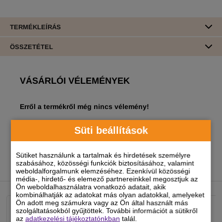
TERMÉKLEÍRÁS
ÖSSZETÉTEL
VÁSÁRLÓI VÉLEMÉNYEK
Erről a termékről még nincs vélemény!
A termékhez akkor tudsz véleményt írni, ha
Süti beállítások
regisztrált és bejelentkezett
felhasználó vagy!
Sütiket használunk a tartalmak és hirdetések személyre
szabásához, közösségi funkciók biztosításához, valamint
weboldalforgalmunk elemzéséhez. Ezenkívül közösségi
NEKED AJÁNLJUK
média-, hirdető- és elemező partnereinkkel megosztjuk az
Ön weboldalhasználatra vonatkozó adatait, akik
kombinálhatják az adatokat más olyan adatokkal, amelyeket
Ön adott meg számukra vagy az Ön által használt más
szolgáltatásokból gyűjtöttek. További információt a sütikről
az
adatkezelési tájékoztatónkban
talál.