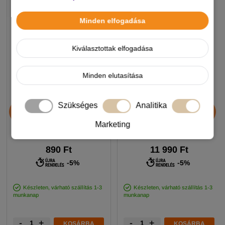
Minden elfogadása
Kiválasztottak elfogadása
Minden elutasítása
Chicopee HNL Protein Bar
JosiDog Economy
Szükséges
Analitika
jutalomfalat 25g
kutyatáp 15+3kg
Marketing
890 Ft
11 990 Ft
-5%
-5%
Készleten, várható szállítás 1-3
Készleten, várható szállítás 1-3
munkanap
munkanap
-
+
-
+
KOSÁRBA
KOSÁRBA