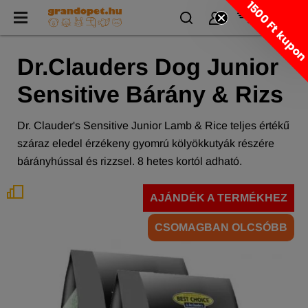
1500 Ft kupo
Dr.Clauders Dog Junior
Sensitive Bárány & Rizs
Dr. Clauder's Sensitive Junior Lamb & Rice teljes értékű
száraz eledel érzékeny gyomrú kölyökkutyák részére
bárányhússal és rizzsel. 8 hetes kortól adható.
AJÁNDÉK A TERMÉKHEZ
CSOMAGBAN OLCSÓBB