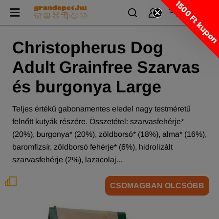
1500 Ft kupo
Christopherus Dog
Adult Grainfree Szarvas
és burgonya Large
Teljes értékű gabonamentes eledel nagy testméretű
felnőtt kutyák részére. Összetétel: szarvasfehérje*
(20%), burgonya* (20%), zöldborsó* (18%), alma* (16%),
baromfizsír, zöldborsó fehérje* (6%), hidrolizált
szarvasfehérje (2%), lazacolaj...
CSOMAGBAN OLCSÓBB