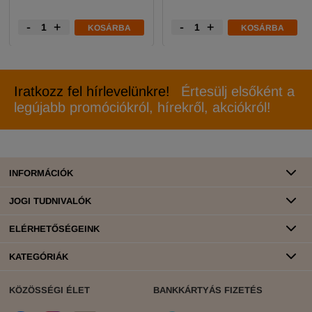
-
+
-
+
KOSÁRBA
KOSÁRBA
Iratkozz fel hírlevelünkre!
Értesülj elsőként a
legújabb promóciókról, hírekről, akciókról!
INFORMÁCIÓK
JOGI TUDNIVALÓK
ELÉRHETŐSÉGEINK
KATEGÓRIÁK
KÖZÖSSÉGI ÉLET
BANKKÁRTYÁS FIZETÉS