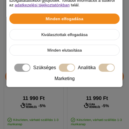
szolgáltatásokból gyűjtöttek. További információt a sütikről
az
adatkezelési tájékoztatónkban
talál.
Minden elfogadása
Kiválasztottak elfogadása
Minden elutasítása
Szükséges
Analitika
JosiDog Economy
Alice Professional Adult
kutyatáp 15+3kg
Balance Lamb & Pumpkin
Marketing
17+1kg
11 990 Ft
11 990 Ft
-5%
-5%
Készleten, várható szállítás 1-3
Készleten, várható szállítás 1-3
munkanap
munkanap