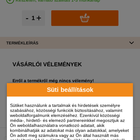
Készleten, várható szállítás 1-3 munkanap
-
+
TERMÉKLEÍRÁS
VÁSÁRLÓI VÉLEMÉNYEK
Erről a termékről még nincs vélemény!
Süti beállítások
A termékhez akkor tudsz véleményt írni, ha
regisztrált és bejelentkezett
felhasználó vagy!
Sütiket használunk a tartalmak és hirdetések személyre
szabásához, közösségi funkciók biztosításához, valamint
weboldalforgalmunk elemzéséhez. Ezenkívül közösségi
média-, hirdető- és elemező partnereinkkel megosztjuk az
NEKED AJÁNLJUK
Ön weboldalhasználatra vonatkozó adatait, akik
kombinálhatják az adatokat más olyan adatokkal, amelyeket
Ön adott meg számukra vagy az Ön által használt más