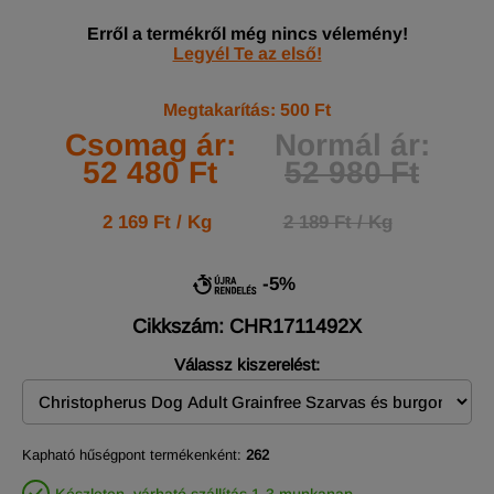
Erről a termékről még nincs vélemény!
Legyél Te az első!
Megtakarítás: 500 Ft
Csomag ár:
Normál ár:
52 480 Ft
52 980 Ft
2 169 Ft / Kg
2 189 Ft / Kg
-5%
Cikkszám: CHR1711492X
Válassz kiszerelést:
Kapható hűségpont termékenként:
262