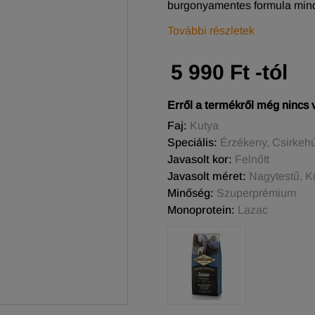
burgonyamentes formula minde
További részletek
5 990 Ft -tól
Erről a termékről még nincs
Faj:
Kutya
Speciális:
Érzékeny, Csirkeh
Javasolt kor:
Felnőtt
Javasolt méret:
Nagytestű, K
Minőség:
Szuperprémium
Monoprotein:
Lazac