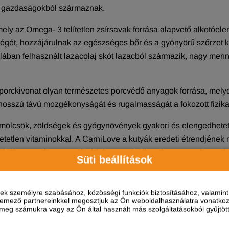
rál gazdaságokból származnak.
 mely az Omega- 3 telítetlen zsírsavak forrása alapvető alkotó
ségét, hozzájárulnak az egészséges bőr és a gyönyörű szőrzet 
lában felhasznált lazacolaj skót lazacból származik, nagy menn
a porckivonat olyan természetes porcvédő anyagok forrása, melye
osszú távú mozgékonyságát és rugalmasságát a fokozott fizikai 
mölcsök, zöldségek és gyógynövények gyakori és elengedhetet
zhetetlen vitaminokkal. A CarniLove a kutyák eredeti étrendjéne
tják a természetes sejtvédelmet, erősítik az immunrendszert é
Süti beállítások
geri alga olyan bioaktív anyagok kombinációja, melyek pozitív 
álja a hasznos bélbaktériumokat, ezáltal pozitív hatást gyakorol 
ések személyre szabásához, közösségi funkciók biztosításához, valami
ja a sejtszintű immunitást és serkenti a pajzsmirigy működésé
elemező partnereinkkel megosztjuk az Ön weboldalhasználatra vonatkozó
eg számukra vagy az Ön által használt más szolgáltatásokból gyűjtötte
et vagy színezékeket:
A kutyák mindennapi táplálásának alapján