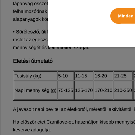
tápanyag összetétele közvetlen hatással van az egészség
felhalmozódnak a szervezetben és súlyos egészségügyi 
Minden 
alapanyagok körültekintő feldolgozásának köszönhetően
•
Sörélesztő, útifű és mojave yucca:
A természetes anyago
rostot az egészséges emésztőrendszerért. A sörélesztő te
mennyiségét és kellemetlen szagát.
Etetési útmutató
Testsúly (kg)
5-10
11-15
16-20
21-25
Napi mennyiség (g)
75-125
125-170
170-210
210-25
0
A javasolt napi bevitel az életkortól, mérettől, aktivitástól
Ha először etet Carnilove-ot, használjon kisebb mennyisé
keverve adagolja.