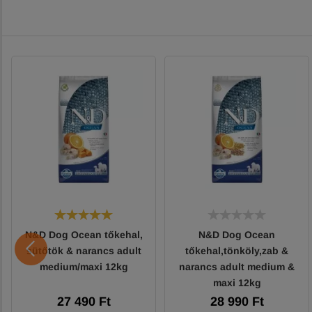
N&D Dog Ocean tőkehal,
N&D Dog Ocean
sütőtök & narancs adult
tőkehal,tönköly,zab &
medium/maxi 12kg
narancs adult medium &
maxi 12kg
27 490 Ft
28 990 Ft