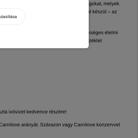
tt mesterséges ízfokozókat és adalékanyagokat, melyek
 minőségű alapanyagok felhasználásával készül – az
utasítása
ésével.
yagok hasznosulását és biztosítja a szükséges élelmi
tással van az anyagcserére, csökkenti a széklet
tiszta ivóvizet kedvence részére!
 Carnilove arányát. Szárazon vagy Carnilove konzervvel