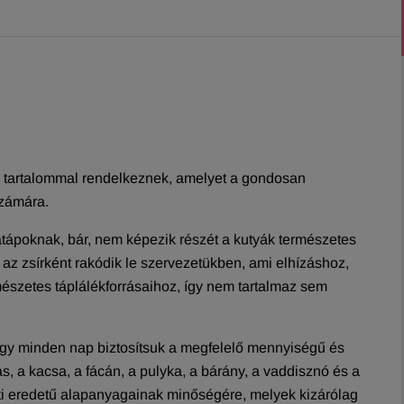
s tartalommal rendelkeznek, amelyet a gondosan
számára.
atápoknak, bár, nem képezik részét a kutyák természetes
az zsírként rakódik le szervezetükben, ami elhízáshoz,
észetes táplálékforrásaihoz, így nem tartalmaz sem
hogy minden nap biztosítsuk a megfelelő mennyiségű és
, a kacsa, a fácán, a pulyka, a bárány, a vaddisznó és a
ati eredetű alapanyagainak minőségére, melyek kizárólag