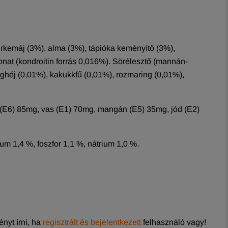
csirkemáj (3%), alma (3%), tápióka keményítő (3%),
vonat (kondroitin forrás 0,016%). Sörélesztő (mannán-
aghéj (0,01%), kakukkfű (0,01%), rozmaring (0,01%),
k (E6) 85mg, vas (E1) 70mg, mangán (E5) 35mg, jód (E2)
m 1,4 %, foszfor 1,1 %, nátrium 1,0 %.
nyt írni, ha
regisztrált és bejelentkezett
felhasználó vagy!