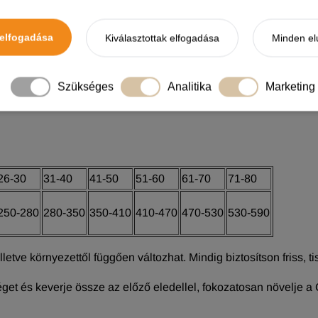
re és a jó közérzetre. A Kutya ősének étrendje nem tartalmazo
problémákat okozhatnak. A CarniLove kizárólag a legmagasabb
elfogadása
Kiválasztottak elfogadása
Minden el
 – a kiváló emészthetőség és a maximális hasznosulás megőrz
k hatásos kombinációja támogatja az emésztést, növeli a tápan
Szükséges
Analitika
Marketing
rmészetes antiparazitikum, a yucca schidigera pedig pozitív ha
26-30
31-40
41-50
51-60
61-70
71-80
250-280
280-350
350-410
410-470
470-530
530-590
, illetve környezettől függően változhat. Mindig biztosítson friss, 
get és keverje össze az előző eledellel, fokozatosan növelje a