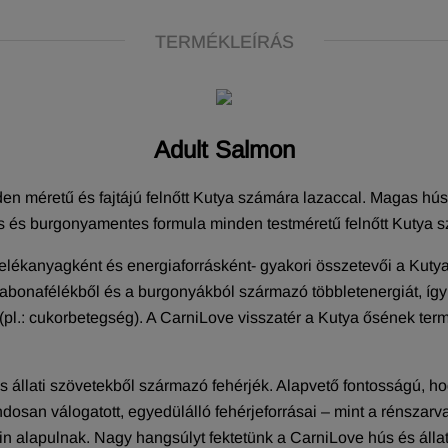
TERMÉKLEÍRÁS
Adult Salmon
en méretű és fajtájú felnőtt Kutya számára lazaccal. Magas hú
s és burgonyamentes formula minden testméretű felnőtt Kutya 
elékanyagként és energiaforrásként- gyakori összetevői a Kuty
abonafélékből és a burgonyákból származó többletenergiát, így 
pl.: cukorbetegség). A CarniLove visszatér a Kutya ősének term
s állati szövetekből származó fehérjék. Alapvető fontosságú, 
an válogatott, egyedülálló fehérjeforrásai – mint a rénszarvas
in alapulnak. Nagy hangsúlyt fektetünk a CarniLove hús és áll