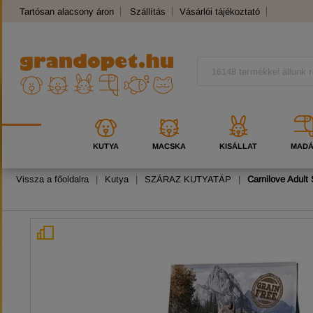
Tartósan alacsony áron
Szállítás
Vásárlói tájékoztató
Panaszkezelés
Kutyafajták
Macskafajták
KUTYA
MACSKA
KISÁLLAT
MAD
Vissza a főoldalra
|
Kutya
|
SZÁRAZ KUTYATÁP
|
Carnilove Adult