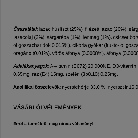
Összetétel:
lazac húsliszt (25%), filézett lazac (20%), sá
lazacolaj (3%), sárgarépa (1%), lenmag (1%), csicseribors
oligoszacharidok 0,015%), cikória gyökér (frukto- oligosz
oregánó (0,01%), vörös áfonya (0,0008%), áfonya (0,000
Adalékanyagok:
A-vitamin (E672) 20 000NE, D3-vitamin 
0,65mg, réz (E4) 15mg, szelén (3b8.10) 0,25mg.
Analitikai összetevők:
nyersfehérje 33,0 %, nyerszsír 16,
VÁSÁRLÓI VÉLEMÉNYEK
Erről a termékről még nincs vélemény!