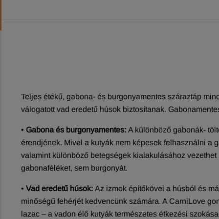
Teljes étékű, gabona- és burgonyamentes száraztáp mind
válogatott vad eredetű húsok biztosítanak. Gabonamente
•
Gabona és burgonyamentes:
A különböző gabonák- tölt
érendjének. Mivel a kutyák nem képesek felhasználni a g
valamint különböző betegségek kialakulásához vezethet (
gabonaféléket, sem burgonyát.
•
Vad eredetű húsok:
Az izmok építőkövei a húsból és má
minőségű fehérjét kedvencünk számára. A CarniLove gondos
lazac – a vadon élő kutyák természetes étkezési szokása