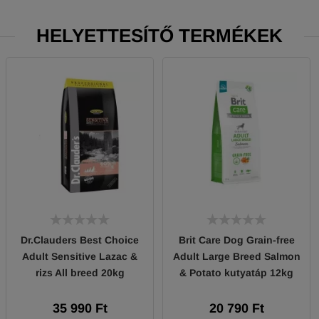
HELYETTESÍTŐ TERMÉKEK
Dr.Clauders Best Choice
Brit Care Dog Grain-free
Adult Sensitive Lazac &
Adult Large Breed Salmon
rizs All breed 20kg
& Potato kutyatáp 12kg
35 990 Ft
20 790 Ft