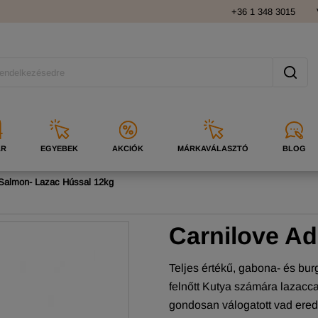
+36 1 348 3015
ÁR
EGYEBEK
AKCIÓK
MÁRKAVÁLASZTÓ
BLOG
 Salmon- Lazac Hússal 12kg
Carnilove Ad
Teljes értékű, gabona- és bu
felnőtt Kutya számára lazacc
gondosan válogatott vad ere