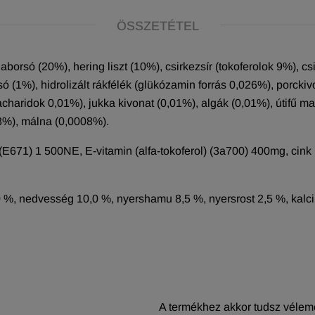
ÖSSZETÉTEL
rgaborsó (20%), hering liszt (10%), csirkezsír (tokoferolok 9%), 
ó (1%), hidrolizált rákfélék (glükózamin forrás 0,026%), porcki
acharidok 0,01%), jukka kivonat (0,01%), algák (0,01%), útifű m
8%), málna (0,0008%).
(E671) 1 500NE, E-vitamin (alfa-tokoferol) (3a700) 400mg, cin
0 %, nedvesség 10,0 %, nyershamu 8,5 %, nyersrost 2,5 %, kalciu
A termékhez akkor tudsz vélemé