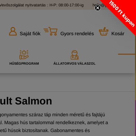
1500 Ft kupo
Vevőszolgálat nyitvatartás : H-P: 08:00-17:00-ig
hello@grandopet.hu
Gyors rendelés
Kosár
Saját fiók
HŰSÉGPROGRAM
ÁLLATORVOS VÁLASZOL
ult Salmon
rgonyamentes száraz táp minden méretű és fajtájú
al. Magas hús tartalommal rendelkeznek, amelyet a
detű húsok biztosítanak. Gabonamentes és