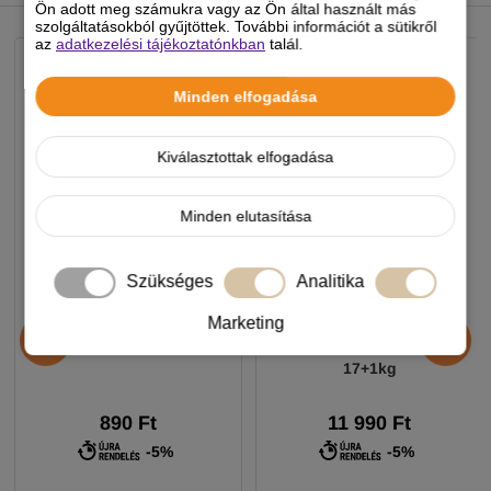
NEKED AJÁNLJUK
Ön adott meg számukra vagy az Ön által használt más
szolgáltatásokból gyűjtöttek. További információt a sütikről
az
adatkezelési tájékoztatónkban
talál.
Minden elfogadása
Kiválasztottak elfogadása
Minden elutasítása
Szükséges
Analitika
Chicopee HNL Protein Bar
Alice Professional Adult
Marketing
jutalomfalat 25g
Balance Lamb & Pumpkin
17+1kg
890 Ft
11 990 Ft
-5%
-5%