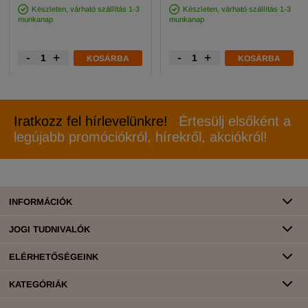
Készleten, várható szállítás 1-3
Készleten, várható szállítás 1-3
munkanap
munkanap
-
+
-
+
KOSÁRBA
KOSÁRBA
Iratkozz fel hírlevelünkre!
Értesülj elsőként a
legújabb promóciókról, hírekről, akciókról!
INFORMÁCIÓK
JOGI TUDNIVALÓK
ELÉRHETŐSÉGEINK
KATEGÓRIÁK