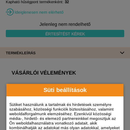
Kapható hűségpont termékenként:
32
Ideiglenesen nem elérhető
Jelenleg nem rendelhető
ÉRTESÍTÉST KÉREK
TERMÉKLEÍRÁS
VÁSÁRLÓI VÉLEMÉNYEK
Erről a termékről még nincs vélemény!
Süti beállítások
A termékhez akkor tudsz véleményt írni, ha
Sütiket használunk a tartalmak és hirdetések személyre
regisztrált és bejelentkezett
felhasználó vagy!
szabásához, közösségi funkciók biztosításához, valamint
weboldalforgalmunk elemzéséhez. Ezenkívül közösségi
média-, hirdető- és elemező partnereinkkel megosztjuk az
Ön weboldalhasználatra vonatkozó adatait, akik
kombinálhatják az adatokat más olyan adatokkal, amelyeket