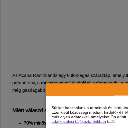
Az Acana Ranchlands egy különleges száraztáp, amely
préribölény, a
rancson nevelt állatokból származnak
, hog
még gazdagabb ízvilágot, továbbá marha- és sertésmáj, i
Sütiket használunk a tartalmak és hirdet
Miért válaszd az Acana Ranchlands száraztápot?
Ezenkívül közösségi média-, hirdető- és 
más olyan adatokkal, amelyeket Ön adott m
adatkezelési tájékoztatónkban
talál.
70% minőségi állati alapanyagokból
áll.