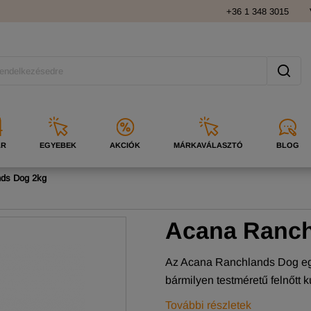
+36 1 348 3015
ÁR
EGYEBEK
AKCIÓK
MÁRKAVÁLASZTÓ
BLOG
ds Dog 2kg
Acana Ranc
Az Acana Ranchlands Dog eg
bármilyen testméretű felnőtt 
További részletek