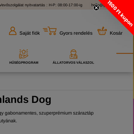
1500 Ft kupo
Vevőszolgálat nyitvatartás : H-P: 08:00-17:00-ig
hello@grandopet.hu
Gyors rendelés
Kosár
Saját fiók
HŰSÉGPROGRAM
ÁLLATORVOS VÁLASZOL
hlands Dog
y gabonamentes, szuperprémium száraztáp
kutyának.