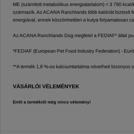
ME (számított metabolikus energiatartalom) = 3 790 kcal/
származik. Az ACANA Ranchlands több kalóriát biztosít fe
energiával, ennek köszönhetően a kutya folyamatosan c
Az ACANA Ranchlands Dog megfelel a FEDIAF* által publi
*FEDIAF (European Pet Food Industry Federation) - Európ
**A termék 1,8 %-os kalciumtartalma növelheti bizonyos
VÁSÁRLÓI VÉLEMÉNYEK
Erről a termékről még nincs vélemény!