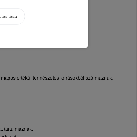
utasítása
ag magas értékű, természetes forrásokból származnak.
at tartalmaznak.
ndi rost