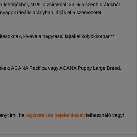
a fehérjékből, 40 %-a zsírokból, 23 %-a szénhidrátokból
nyagok ideális arányban látják el a szervezetet
ásoknak, kivéve a nagytestű fajtákat kölyökkorban**.
ermékek: ACANA Pacifica vagy ACANA Puppy Large Breed.
nyt írni, ha
regisztrált és bejelentkezett
felhasználó vagy!