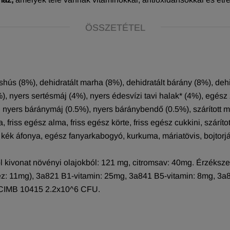
ÖSSZETÉTEL
ús (8%), dehidratált marha (8%), dehidratált bárány (8%), dehi
, nyers sertésmáj (4%), nyers édesvízi tavi halak* (4%), egész
, nyers báránymáj (0.5%), nyers báránybendő (0.5%), szárított m
riss egész alma, friss egész körte, friss egész cukkini, szárított 
z kék áfonya, egész fanyarkabogyó, kurkuma, máriatövis, bojtorjá
l kivonat növényi olajokból: 121 mg, citromsav: 40mg. Érzéksz
z: 11mg), 3a821 B1-vitamin: 25mg, 3a841 B5-vitamin: 8mg, 3a8
NCIMB 10415 2.2x10^6 CFU.