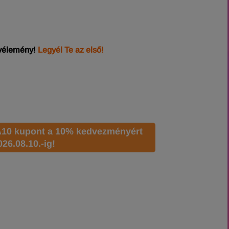
 vélemény!
Legyél Te az első!
A10 kupont a 10% kedvezményért
026.08.10.-ig!