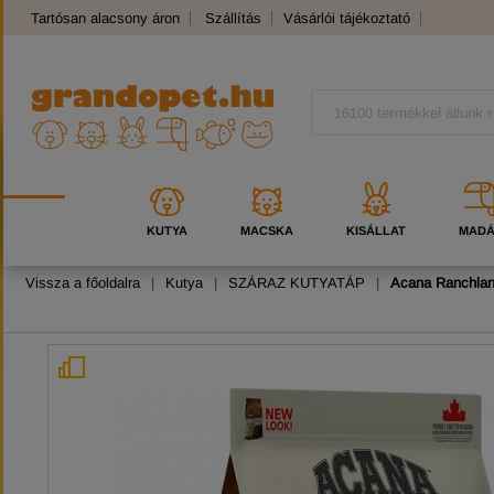
Tartósan alacsony áron
Szállítás
Vásárlói tájékoztató
Panaszkezelés
Kutyafajták
Macskafajták
KUTYA
MACSKA
KISÁLLAT
MAD
Vissza a főoldalra
|
Kutya
|
SZÁRAZ KUTYATÁP
|
Acana Ranchlan