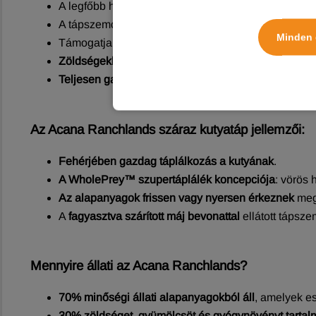
A legfőbb három összetevő
friss vagy nyers marha,
A tápszemcséket
fagyasztva szárított marhahússal
Minden 
Támogatja az egészséges bélflórát
prebiotikumokka
Zöldségekben, gyümölcsökben és gyógynövények
Teljesen gabonamentes összetétel.
Az Acana Ranchlands száraz kutyatáp jellemzői:
Fehérjében gazdag táplálkozás a kutyának
.
A WholePrey™ szupertáplálék koncepciója
: vörös 
Az alapanyagok frissen vagy nyersen érkeznek
megb
A
fagyasztva szárított máj bevonattal
ellátott tápsze
Mennyire állati az Acana Ranchlands?
70% minőségi állati alapanyagokból áll
, amelyek es
30% zöldséget, gyümölcsöt és gyógynövényt tartal