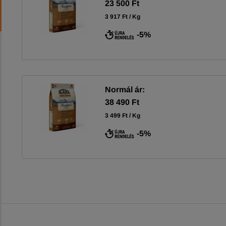
23 500 Ft
3 917 Ft / Kg
-5%
Normál ár:
38 490 Ft
3 499 Ft / Kg
-5%