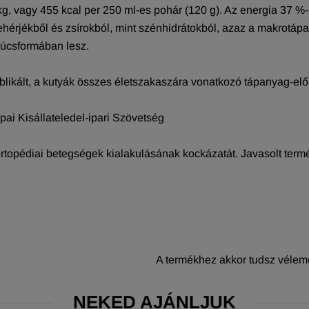
kg, vagy 455 kcal per 250 ml-es pohár (120 g). Az energia 37 %-
hérjékből és zsírokból, mint szénhidrátokból, azaz a makrotápa
súcsformában lesz.
kált, a kutyák összes életszakaszára vonatkozó tápanyag-előír
ai Kisállateledel-ipari Szövetség
 ortopédiai betegségek kialakulásának kockázatát. Javasolt t
A termékhez akkor tudsz vélemé
NEKED AJÁNLJUK