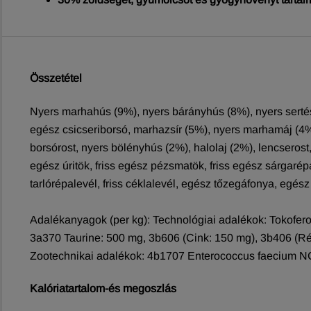
Összetétel
Nyers marhahús (9%), nyers bárányhús (8%), nyers sertésh
egész csicseriborsó, marhazsír (5%), nyers marhamáj (4%)
borsórost, nyers bölényhús (2%), halolaj (2%), lencserost
egész úritök, friss egész pézsmatök, friss egész sárgarépa, f
tarlórépalevél, friss céklalevél, egész tőzegáfonya, egés
Adalékanyagok (per kg): Technológiai adalékok: Tokofero
3a370 Taurine: 500 mg, 3b606 (Cink: 150 mg), 3b406 (Ré
Zootechnikai adalékok: 4b1707 Enterococcus faecium 
Kalóriatartalom-és megoszlás