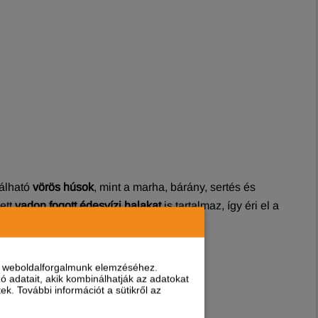
lálható
vörös húsok
, mint a marha, bárány, sertés és
lett
vadon fogott édesvízi halakat
is tartalmaz, így éri el a
nt weboldalforgalmunk elemzéséhez.
 adatait, akik kombinálhatják az adatokat
k. További információt a sütikről az