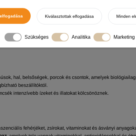
 bárány és sertés
.
 és marhamájjal
vonták be.
elfogadása
Kiválasztottak elfogadása
Minden el
l és rostokkal
.
ben
gazdag.
Szükséges
Analitika
Marketing
húsok, hal, belsőségek, porcok és csontok, amelyek biológiail
ízható beszállítóktól.
mcsék intenzívebb ízeket és illatokat kölcsönöznek.
szenciális fehérjéket, zsírokat, vitaminokat és ásványi anyagok
maz,
amelyek tele vannak vitaminokkal, antioxidánsokkal és étre