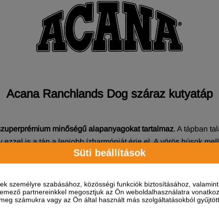
Acana Ranchlands Dog száraz kutyatáp
szuperprémium minőségű alapanyagokat tartalmaz
. A tápban ta
y ezzel is a táp a legjobb ízharmóniát érje el. A vörös húsok mel
Süti beállítások
lletve báránybendő is megtalálható a receptben.
ések személyre szabásához, közösségi funkciók biztosításához, valami
elemező partnereinkkel megosztjuk az Ön weboldalhasználatra vonatkozó
eg számukra vagy az Ön által használt más szolgáltatásokból gyűjtötte