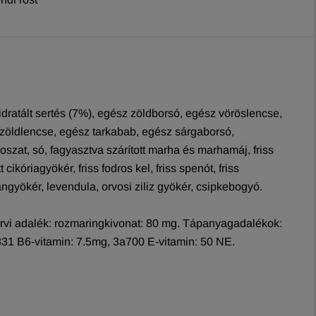
dratált sertés (7%), egész zöldborsó, egész vöröslencse,
 zöldlencse, egész tarkabab, egész sárgaborsó,
oszat, só, fagyasztva szárított marha és marhamáj, friss
cikóriagyökér, friss fodros kel, friss spenót, friss
ngyökér, levendula, orvosi ziliz gyökér, csipkebogyó.
ervi adalék: rozmaringkivonat: 80 mg. Tápanyagadalékok:
31 B6-vitamin: 7.5mg, 3a700 E-vitamin: 50 NE.