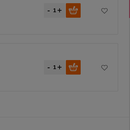
-
+
-
+