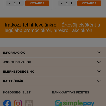
-
+
-
+
KOSÁRBA
KOSÁRBA
Iratkozz fel hírlevelünkre!
Értesülj elsőként a
legújabb promóciókról, hírekről, akciókról!
INFORMÁCIÓK
JOGI TUDNIVALÓK
ELÉRHETŐSÉGEINK
KATEGÓRIÁK
KÖZÖSSÉGI ÉLET
BANKKÁRTYÁS FIZETÉS