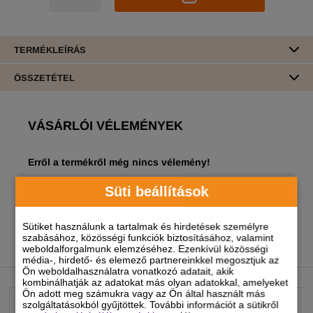
TERMÉKLEÍRÁS
ÖSSZETÉTEL
VÁSÁRLÓI VÉLEMÉNYEK
Erről a termékről még nincs vélemény!
A termékhez akkor tudsz véleményt írni, ha
Süti beállítások
regisztrált és bejelentkezett
felhasználó vagy!
Sütiket használunk a tartalmak és hirdetések személyre
szabásához, közösségi funkciók biztosításához, valamint
weboldalforgalmunk elemzéséhez. Ezenkívül közösségi
média-, hirdető- és elemező partnereinkkel megosztjuk az
NEKED AJÁNLJUK
Ön weboldalhasználatra vonatkozó adatait, akik
kombinálhatják az adatokat más olyan adatokkal, amelyeket
Ön adott meg számukra vagy az Ön által használt más
szolgáltatásokból gyűjtöttek. További információt a sütikről