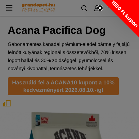
1500 Ft kupo
Acana Pacifica Dog
Gabonamentes kanadai prémium-eledel bármely fajtájú
felnőtt kutyának regionális összetevőkből, 70% frissen
fogott hallal és 30% zöldséggel, gyümölccsel és
növényi kivonattal, természetes fehérjékkel.
Használd fel a ACANA10 kupont a 10%
kedvezményért 2026.08.10.-ig!