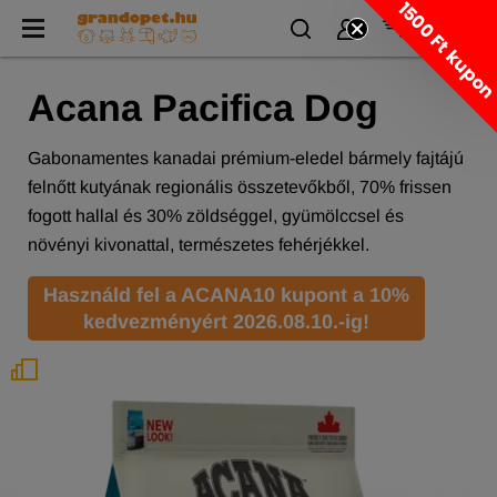
1500 Ft kupo
Acana Pacifica Dog
Gabonamentes kanadai prémium-eledel bármely fajtájú
felnőtt kutyának regionális összetevőkből, 70% frissen
fogott hallal és 30% zöldséggel, gyümölccsel és
növényi kivonattal, természetes fehérjékkel.
Használd fel a ACANA10 kupont a 10%
kedvezményért 2026.08.10.-ig!