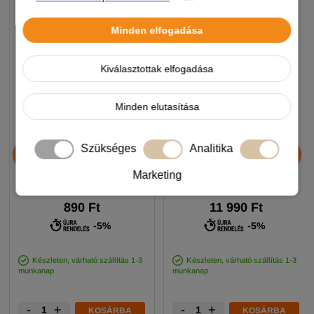
Minden elfogadása
Kiválasztottak elfogadása
Minden elutasítása
Chicopee HNL Protein Bar
JosiDog Economy
Szükséges
Analitika
jutalomfalat 25g
kutyatáp 15+3kg
Marketing
890 Ft
11 990 Ft
-5%
-5%
Készleten, várható szállítás 1-3
Készleten, várható szállítás 1-3
munkanap
munkanap
-
+
-
+
KOSÁRBA
KOSÁRBA