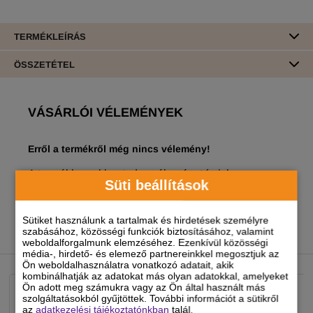
TERMÉKLEÍRÁS
ÖSSZETÉTEL
VÁSÁRLÓI VÉLEMÉNYEK
Erről a termékről még nincs vélemény!
A termékhez akkor tudsz véleményt írni, ha
Süti beállítások
regisztrált és bejelentkezett
felhasználó vagy!
Sütiket használunk a tartalmak és hirdetések személyre
szabásához, közösségi funkciók biztosításához, valamint
weboldalforgalmunk elemzéséhez. Ezenkívül közösségi
NEKED AJÁNLJUK
média-, hirdető- és elemező partnereinkkel megosztjuk az
Ön weboldalhasználatra vonatkozó adatait, akik
kombinálhatják az adatokat más olyan adatokkal, amelyeket
Ön adott meg számukra vagy az Ön által használt más
szolgáltatásokból gyűjtöttek. További információt a sütikről
az
adatkezelési tájékoztatónkban
talál.