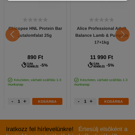
Chicopee HNL Protein Bar
Alice Professional Adult
jutalomfalat 25g
Balance Lamb & Pumpkin
17+1kg
890 Ft
11 990 Ft
-5%
-5%
Készleten, várható szállítás 1-3
Készleten, várható szállítás 1-3
munkanap
munkanap
-
+
-
+
KOSÁRBA
KOSÁRBA
Iratkozz fel hírlevelünkre!
Értesülj elsőként a