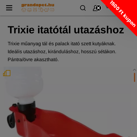
1500 Ft kupo
Trixie itatótál utazáshoz
Trixie műanyag tál és palack itató szett kutyáknak.
Ideális utazáshoz, kiránduláshoz, hosszú sétákon.
Pántra/övre akasztható.