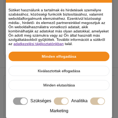
1 050 Ft
Sütiket használunk a tartalmak és hirdetések személyre
szabásához, közösségi funkciók biztosításához, valamint
weboldalforgalmunk elemzéséhez. Ezenkívül közösségi
média-, hirdető- és elemező partnereinkkel megosztjuk az
Ön weboldalhasználatra vonatkozó adatait, akik
Készleten, várható szállítás 1-3
kombinálhatják az adatokat más olyan adatokkal, amelyeket
munkanap
Ön adott meg számukra vagy az Ön által használt más
szolgáltatásokból gyűjtöttek. További információt a sütikről
az
adatkezelési tájékoztatónkban
talál.
-
+
KOSÁRBA
Minden elfogadása
NEKED AJÁNLJUK
Kiválasztottak elfogadása
Minden elutasítása
Szükséges
Analitika
Marketing