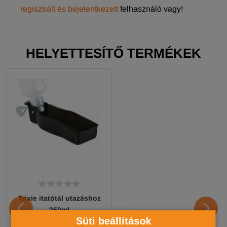
regisztrált és bejelentkezett
felhasználó vagy!
HELYETTESÍTŐ TERMÉKEK
Trixie itatótál utazáshoz
250ml
Süti beállítások