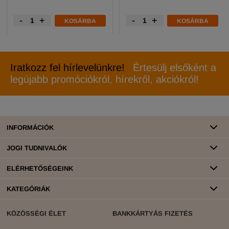
-
+
-
+
KOSÁRBA
KOSÁRBA
Iratkozz fel hírlevelünkre!
Értesülj elsőként a
legújabb promóciókról, hírekről, akciókról!
INFORMÁCIÓK
JOGI TUDNIVALÓK
ELÉRHETŐSÉGEINK
KATEGÓRIÁK
KÖZÖSSÉGI ÉLET
BANKKÁRTYÁS FIZETÉS