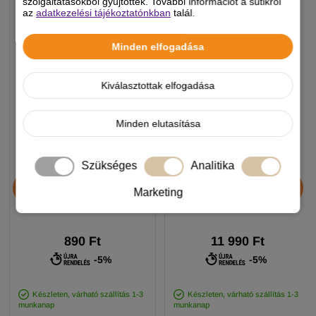
szolgáltatásokból gyűjtöttek. További információt a sütikről
az
adatkezelési tájékoztatónkban
talál.
Minden elfogadása
Kiválasztottak elfogadása
Minden elutasítása
Szükséges
Analitika
Chicopee HNL Protein Bar
JosiDog Economy
jutalomfalat 25g
kutyatáp 15+3kg
Marketing
890 Ft
11 990 Ft
-5%
-5%
Készleten, várható szállítás 1-3
Készleten, várható szállítás 1-3
munkanap
munkanap