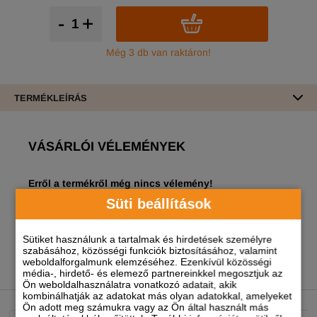
-
+
Még 3 db van raktáron!
TERMÉKLEÍRÁS
VÁSÁRLÓI VÉLEMÉNYEK
Erről a termékről még nincs vélemény!
Süti beállítások
A termékhez akkor tudsz véleményt írni, ha
regisztrált és bejelentkezett
felhasználó vagy!
Sütiket használunk a tartalmak és hirdetések személyre
szabásához, közösségi funkciók biztosításához, valamint
weboldalforgalmunk elemzéséhez. Ezenkívül közösségi
média-, hirdető- és elemező partnereinkkel megosztjuk az
NEKED AJÁNLJUK
Ön weboldalhasználatra vonatkozó adatait, akik
kombinálhatják az adatokat más olyan adatokkal, amelyeket
Ön adott meg számukra vagy az Ön által használt más