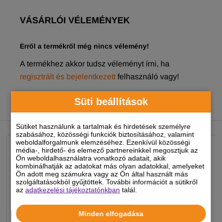
VÁSÁRLÓI VÉLEMÉNYEK
Erről a termékről még nincs vélemény!
A termékhez akkor tudsz véleményt írni, ha
regisztrált és bejelentkezett
felhasználó vagy!
Süti beállítások
NEKED AJÁNLJUK
Sütiket használunk a tartalmak és hirdetések személyre
szabásához, közösségi funkciók biztosításához, valamint
weboldalforgalmunk elemzéséhez. Ezenkívül közösségi
média-, hirdető- és elemező partnereinkkel megosztjuk az
Ön weboldalhasználatra vonatkozó adatait, akik
kombinálhatják az adatokat más olyan adatokkal, amelyeket
Ön adott meg számukra vagy az Ön által használt más
szolgáltatásokból gyűjtöttek. További információt a sütikről
az
adatkezelési tájékoztatónkban
talál.
Minden elfogadása