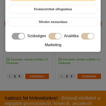
Kiválasztottak elfogadása
Chicopee HNL Protein Bar
JosiDog Economy
Minden elutasítása
jutalomfalat 25g
kutyatáp 15+3kg
Szükséges
Analitika
890 Ft
11 990 Ft
Marketing
-5%
-5%
Készleten, várható szállítás 1-3
Készleten, várható szállítás 1-3
munkanap
munkanap
-
+
-
+
KOSÁRBA
KOSÁRBA
Iratkozz fel hírlevelünkre!
Értesülj elsőként a
legújabb promóciókról, hírekről, akciókról!