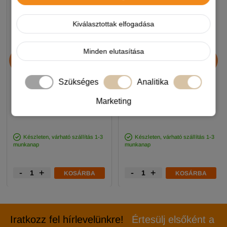
Kiválasztottak elfogadása
Chicopee HNL Protein Bar
JosiDog Economy
Minden elutasítása
jutalomfalat 25g
kutyatáp 15+3kg
Szükséges
Analitika
890 Ft
11 990 Ft
Marketing
-5%
-5%
Készleten, várható szállítás 1-3
Készleten, várható szállítás 1-3
munkanap
munkanap
-
+
-
+
KOSÁRBA
KOSÁRBA
Iratkozz fel hírlevelünkre!
Értesülj elsőként a