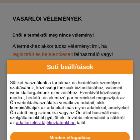
VÁSÁRLÓI VÉLEMÉNYEK
Erről a termékről még nincs vélemény!
A termékhez akkor tudsz véleményt írni, ha
regisztrált és bejelentkezett
felhasználó vagy!
Süti beállítások
NEKED AJÁNLJUK
Sütiket használunk a tartalmak és hirdetések személyre
szabásához, közösségi funkciók biztosításához, valamint
weboldalforgalmunk elemzéséhez. Ezenkívül közösségi
média-, hirdető- és elemező partnereinkkel megosztjuk az
Ön weboldalhasználatra vonatkozó adatait, akik
kombinálhatják az adatokat más olyan adatokkal, amelyeket
Ön adott meg számukra vagy az Ön által használt más
szolgáltatásokból gyűjtöttek. További információt a sütikről
az
adatkezelési tájékoztatónkban
talál.
Minden elfogadása