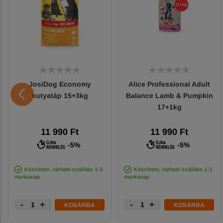
JosiDog Economy
Alice Professional Adult
kutyatáp 15+3kg
Balance Lamb & Pumpkin
17+1kg
11 990 Ft
11 990 Ft
-5%
-5%
Készleten, várható szállítás 1-3
Készleten, várható szállítás 1-3
munkanap
munkanap
-
+
-
+
KOSÁRBA
KOSÁRBA