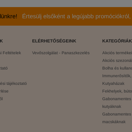
elünkre!
Értesülj elsőként a legújabb promóciókról, 
ÓK
ELÉRHETŐSÉGEINK
KATEGÓRIÁK
 Feltételek
Vevőszolgálat - Panaszkezelés
Akciós terméke
Akciós szezonál
tató
Bolha és kullan
Immunerősítők, 
si tájékoztató
Kutyaházak
rlése
Fekhelyek, búto
ől
Gabonamentes 
kutyáknak
Gabonamentes 
macskáknak