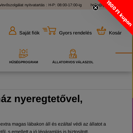
1500 Ft kupo
Vevőszolgálat nyitvatartás : H-P: 08:00-17:00-ig
hello@grandopet.hu
Gyors rendelés
Kosár
Saját fiók
HŰSÉGPROGRAM
ÁLLATORVOS VÁLASZOL
ház nyeregtetővel,
extra magas lábakon áll és ezáltal védi az állatot a
l, s emellett a jó légáramlás is biztosított.