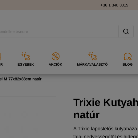
+36 1 348 3015
ÁR
EGYEBEK
AKCIÓK
MÁRKAVÁLASZTÓ
BLOG
vel M 77x82x88cm natúr
Trixie Kutya
natúr
A Trixie lapostetős kutyaháza 
talaj nedvességétől és hidegétő