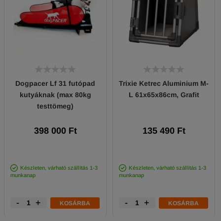
Dogpacer Lf 31 futópad
Trixie Ketrec Aluminium M-
kutyáknak (max 80kg
L 61x65x86cm, Grafit
testtömeg)
398 000 Ft
135 490 Ft
Készleten, várható szállítás 1-3
Készleten, várható szállítás 1-3
munkanap
munkanap
-
+
-
+
KOSÁRBA
KOSÁRBA