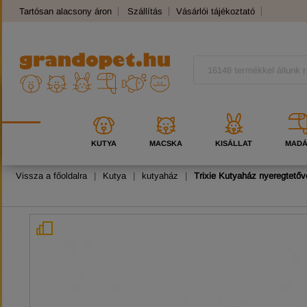
Tartósan alacsony áron
Szállítás
Vásárlói tájékoztató
Panaszkezelés
Kutyafajták
Macskafajták
KUTYA
MACSKA
KISÁLLAT
MAD
Vissza a főoldalra
|
Kutya
|
kutyaház
|
Trixie Kutyaház nyeregtető