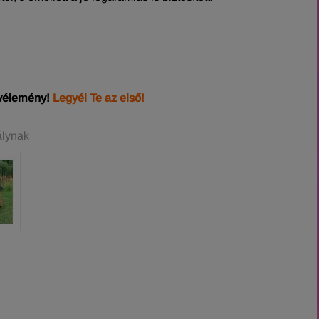
 vélemény!
Legyél Te az első!
álynak