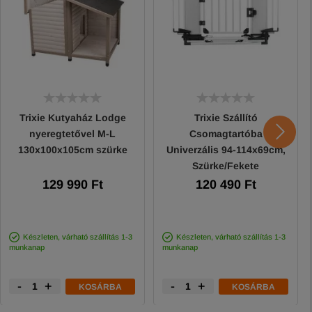
Trixie Kutyaház Lodge
Trixie Szállító
nyeregtetővel M-L
Csomagtartóba
130x100x105cm szürke
Univerzális 94-114x69cm,
Szürke/Fekete
129 990 Ft
120 490 Ft
Készleten, várható szállítás 1-3
Készleten, várható szállítás 1-3
munkanap
munkanap
-
+
-
+
KOSÁRBA
KOSÁRBA