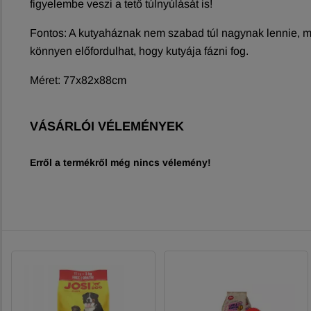
figyelembe veszi a tető túlnyúlását is!
Fontos: A kutyaháznak nem szabad túl nagynak lennie, miv
könnyen előfordulhat, hogy kutyája fázni fog.
Méret: 77x82x88cm
VÁSÁRLÓI VÉLEMÉNYEK
Erről a termékről még nincs vélemény!