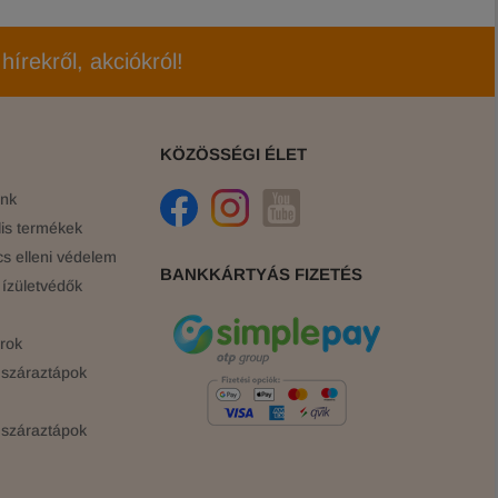
hírekről, akciókról!
KÖZÖSSÉGI ÉLET
ink
is termékek
cs elleni védelem
BANKKÁRTYÁS FIZETÉS
ízületvédők
rok
száraztápok
száraztápok