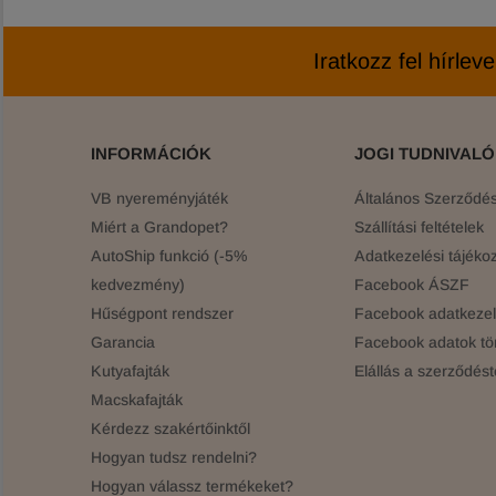
Iratkozz fel hírlev
INFORMÁCIÓK
JOGI TUDNIVAL
VB nyereményjáték
Általános Szerződési
Miért a Grandopet?
Szállítási feltételek
AutoShip funkció (-5%
Adatkezelési tájékoz
kedvezmény)
Facebook ÁSZF
Hűségpont rendszer
Facebook adatkezelé
Garancia
Facebook adatok tö
Kutyafajták
Elállás a szerződést
Macskafajták
Kérdezz szakértőinktől
Hogyan tudsz rendelni?
Hogyan válassz termékeket?