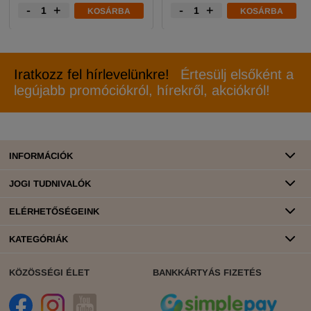
-
+
-
+
KOSÁRBA
KOSÁRBA
Iratkozz fel hírlevelünkre!
Értesülj elsőként a
legújabb promóciókról, hírekről, akciókról!
INFORMÁCIÓK
JOGI TUDNIVALÓK
ELÉRHETŐSÉGEINK
KATEGÓRIÁK
KÖZÖSSÉGI ÉLET
BANKKÁRTYÁS FIZETÉS