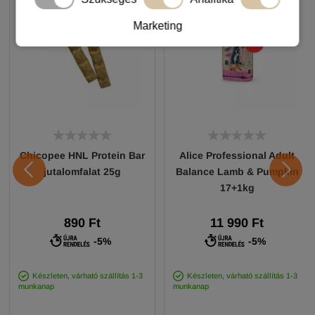
Marketing
Chicopee HNL Protein Bar
Alice Professional Adult
jutalomfalat 25g
Balance Lamb & Pumpkin
17+1kg
890 Ft
11 990 Ft
-5%
-5%
Készleten, várható szállítás 1-3
Készleten, várható szállítás 1-3
munkanap
munkanap