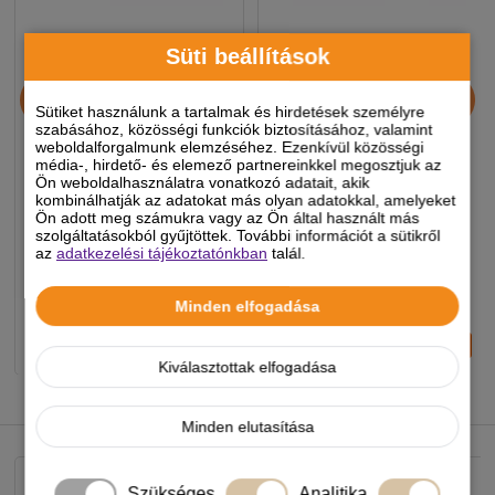
Süti beállítások
Douxo S3 Pyo hab 150 ml
DOUXO S3 Pyo
Törlőkendő
Sütiket használunk a tartalmak és hirdetések személyre
szabásához, közösségi funkciók biztosításához, valamint
weboldalforgalmunk elemzéséhez. Ezenkívül közösségi
média-, hirdető- és elemező partnereinkkel megosztjuk az
7 290 Ft
4 990 Ft
Ön weboldalhasználatra vonatkozó adatait, akik
kombinálhatják az adatokat más olyan adatokkal, amelyeket
Ön adott meg számukra vagy az Ön által használt más
szolgáltatásokból gyűjtöttek. További információt a sütikről
az
adatkezelési tájékoztatónkban
talál.
Készleten, várható szállítás 1-3
Készleten, várható szállítás 1-3
munkanap
munkanap
Minden elfogadása
-
+
-
+
KOSÁRBA
KOSÁRBA
Kiválasztottak elfogadása
NEKED AJÁNLJUK
Minden elutasítása
Szükséges
Analitika